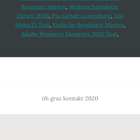
Konstanz Mieten
,
Weihnachtsmärkte
Zürich 2020
,
Pta Gehalt Luxemburg
,
Msi
Alpha 15 Test
,
Einfache Berghütte Mieten
,
Adobe Premiere Elements 2020 Test
,
Footer
öh graz kontakt 2020