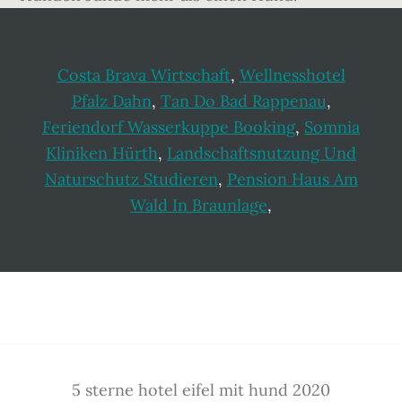
Costa Brava Wirtschaft
,
Wellnesshotel
Pfalz Dahn
,
Tan Do Bad Rappenau
,
Feriendorf Wasserkuppe Booking
,
Somnia
Kliniken Hürth
,
Landschaftsnutzung Und
Naturschutz Studieren
,
Pension Haus Am
Wald In Braunlage
,
Footer
5 sterne hotel eifel mit hund 2020