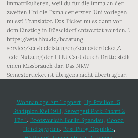
Wohnanlage Am Tappert
,
Hp Pavilion I5
,
Stadtplan Kiel 1918
,
Serengeti Park Rabatt 2
Für 1
,
Bootsverleih Berlin Spandau
,
Cooee
Hotel ägypten
,
Best Pubg Graphics
,
Wolfgang Heinze-straße 9 Leipzig
,