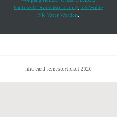
Radtour Dresden Moritzburg
,
Ich Wollte
Nie Vater Werden
,
Footer
hhu card semesterticket 2020