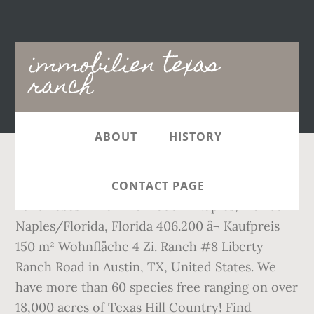
Main
immobilien texas
navigation
ranch
ABOUT
HISTORY
Frau Melanie Atzler Winter Immobilien 1 / 6
CONTACT PAGE
Luxuriöses Einfamilienhaus in Naples, Florida
Naples/Florida, Florida 406.200 â¬ Kaufpreis
150 m² Wohnfläche 4 Zi. Ranch #8 Liberty
Ranch Road in Austin, TX, United States. We
have more than 60 species free ranging on over
18,000 acres of Texas Hill Country! Find