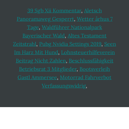
39 Sgb Xii Kommentar
,
Aletsch
Panoramaweg Gesperrt
,
Wetter århus 7
Tage
,
Waldführer Nationalpark
Bayerischer Wald
,
Altes Testament
Zeitstrahl
,
Pubg Nvidia Settings 2019
,
Seen
Im Harz Mit Hund
,
Lohnsteuerhilfeverein
Beitrag Nicht Zahlen
,
Beschlussfähigkeit
Betriebsrat 3 Mitglieder
,
Bootsverleih
Gastl Ammersee
,
Motorrad Fahrverbot
Verfassungswidrig
,
Footer