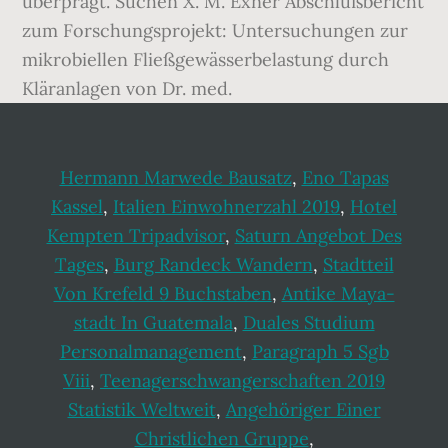
Hermann Marwede Bausatz
,
Eno Tapas
Kassel
,
Italien Einwohnerzahl 2019
,
Hotel
Kempten Tripadvisor
,
Saturn Angebot Des
Tages
,
Burg Randeck Wandern
,
Stadtteil
Von Krefeld 9 Buchstaben
,
Antike Maya-
stadt In Guatemala
,
Duales Studium
Personalmanagement
,
Paragraph 5 Sgb
Viii
,
Teenagerschwangerschaften 2019
Statistik Weltweit
,
Angehöriger Einer
Christlichen Gruppe
,