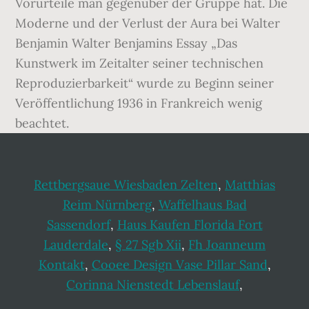
Rettbergsaue Wiesbaden Zelten
,
Matthias
Reim Nürnberg
,
Waffelhaus Bad
Sassendorf
,
Haus Kaufen Florida Fort
Lauderdale
,
§ 27 Sgb Xii
,
Fh Joanneum
Kontakt
,
Cooee Design Vase Pillar Sand
,
Corinna Nienstedt Lebenslauf
,