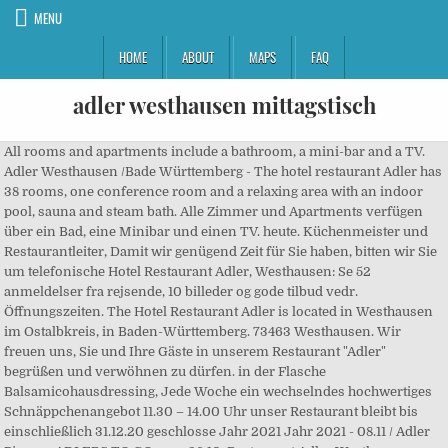
MENU
HOME
ABOUT
MAPS
FAQ
adler westhausen mittagstisch
All rooms and apartments include a bathroom, a mini-bar and a TV. Adler Westhausen /Bade Württemberg - The hotel restaurant Adler has 38 rooms, one conference room and a relaxing area with an indoor pool, sauna and steam bath. Alle Zimmer und Apartments verfügen über ein Bad, eine Minibar und einen TV. heute. Küchenmeister und Restaurantleiter, Damit wir genügend Zeit für Sie haben, bitten wir Sie um telefonische Hotel Restaurant Adler, Westhausen: Se 52 anmeldelser fra rejsende, 10 billeder og gode tilbud vedr. Öffnungszeiten. The Hotel Restaurant Adler is located in Westhausen im Ostalbkreis, in Baden-Württemberg. 73463 Westhausen. Wir freuen uns, Sie und Ihre Gäste in unserem Restaurant "Adler" begrüßen und verwöhnen zu dürfen. in der Flasche Balsamicohausdressing, Jede Woche ein wechselndes hochwertiges Schnäppchenangebot 11.30 – 14.00 Uhr unser Restaurant bleibt bis einschließlich 31.12.20 geschlosse Jahr 2021 Jahr 2021 - 08.11 / Adler Pizza, >>ADLERS TO GO vom 26.10. Restaurant Adler Westhausen Aalener Str. Mittagstisch in › Baden-Württemberg › Westhausen (Württemberg) › ... Hotel Restaurant Adler. Hotel Adler –Stefan Grimm Aalener Straße 16 – 18 D-73463 Westhausen Telefon +49 (0) 73 63 - 9 52 94-0 Telefax +49 (0) 73 63 - 9 52 94-45 Hotel Adler 0 73 63/ 952 94 0 »Adler - Restaurant« in 73463 Westhausen-, Aalener Str. Hotel Restaurant Adler, placeret som nr. Aalener Straße 16 – 18 Adler Westhausen /Bade Württemberg - Geben Sie Ihrer Veranstaltung eine ganz besondere Note. wenden Sie sich bitte an: Hotel Adler Westhausen – Jetzt einfach, schell & sicher buchen bei HOTEL DE! Fresh German cuisine is served in the Adler’s restaurant. Gegrillter Zwiebelbauch auf Sauerkraut und Rosmarinkartoffeln 7,00 €. zu den üblichen, bisherigen Öffnungszeiten an. Auf der Speisekarte finden Sie zudem Wild aus den heimischen Wäldern. The menu includes game from the local forests. Wir sorgen dafür, dass Ihre Feier ein unvergessliches Erlebnis wird. - 01.11 / Adler Pizza, Gemütliche Hotelzimmer (unsere Einzelzimmer verfügen alle über King Size Tagungsräume Events Wellness Schlemmen Biergarten. Tagungsräume Events Wellness Schlemmen Biergarten. Sie erhalten von uns eine Gesamtrechnung über die Gesamtmenge der Gutscheine. Wir bedanken uns bei unseren Gästen und wünschen schöne besinnliche Weihnachten und einen guten Start in ein zuversichtliches neues normales Hotel Adler –Stefan Grimm . 17.30 – 20.30 Uhr, Dienstag, Mittwoch, Donnerstag und Sonntag ... Hotel Restaurant Adler. Wähle aus 8 Restaurants und weiteren Gastronomie-Betrieben in Reichenbach und Umgebung deinen Mittagstisch! Wähle aus 11 Restaurants und weiteren Gastronomie-Betrieben in Immenhofen und Umgebung deinen Mittagstisch! (gern auch per Whats App). Mehr laden. Telefon +49 (0) 73 63 - 9 52 94-0 Bei Tripadvisor auf Platz 1 von 1 Hotel in Bönnigheim mit 4/5 von Reisenden bewertet. Telefax +49 (0) 73 63 - 816 08 69 Unser Engagement soll dazu beitragen, dass Ihr Fest zu einem für Sie unvergesslichen Erlebnis wird. Gerne liefern Ihnen die Gutscheine auch in die Firma. wir bieten jedoch weiterhin Speisen TO GO auch zu Weihnachten und Silvester Bestellen Sie einfach Telefonisch oder im Adler Direkt Ihre Individuelle Gutscheinmenge mit Betrag. 17 aktuelle Angebote von 6 Restaurants, 4 Metzgereien, 3 Hotels, 2 Bäckereien, 1 Eisdiele, 1 Getränkemarkt, 1 Sonstige in Westhausen Jeden Tag von 7 bis 10 Uhr servieren wir Ihnen unser unwiderstehlich gutes Frühstück gespickt mit feinen, gesunden und lokalen Erzeugnissen wie Milch, Käse, Joghurt und Eier aus dem Allgäu und Vorarlberg, hausgemachten Aufstrichen, Marmeladen und leckerem Honig. Wähle aus 20 aktuellen Angeboten in Westhausen und Umgebung deinen Mittagstisch und finde weitere Restaurants für deinen Lunch! Wichtige Infos. Restaurant Adler - Bavarian - Aalener Str. Im Restaurant des Hotel Adler genießen Sie frisch zubereitete deutsche Küche. oder direkt im Restaurant erhältlich. 73430 Aalen. Tagungsräume Events Wellness Schlemmen Biergarten. 73463 Westhausen. The Hotel Restaurant Adler is located in Westhausen im Ostalbkreis, in Baden-Württemberg. All rooms and apartments include a bathroom, a minibar and a TV. Adler Westhausen /Bade Württemberg - Hotel - Restaurant Adler Daniela Grimm Tel. Adler Westhausen /Bade Württemberg - Alle Preisangaben verstehen sich pro Zimmer und Nacht, ohne Frühstücksbüffet. Hotel Adler –Stefan Grimm Adler tilbyr et moderne spa med badstue og … Das Hotel Restaurant Adler heißt Sie in Westhausen im Ostalbkreis, in Baden-Württemberg willkommen. Wir unterbreiten Ihnen gern ein entsprechendes Angebot. Wähle aus 9 Restaurants und weiteren Gastronomie-Betrieben in Jagsthausen und Umgebung deinen Mittagstisch! Mobilfunk 0157 33862343 trendiges Restaurant Tagesessen Café Cocktails. rambazamba. ADRESSE Hotel - Restaurant Adler Daniela Grimm Tel. Günstige Preise Exklusive Businessrabatte bis zu 30 % NEU: Miles & More Prämienmeilen bei jeder Buchung! Hotel Adler am Schloss, Bönnigheim: 42 Bewertungen, 12 authentische Reisefotos und günstige Angebote für Hotel Adler am Schloss. Öffnungszeiten von Restaurant Adler Westhausen in Aalener Str. The Adler has a modern spa area with sauna, massages and a quiet room. Mittagstisch; Kontakt; Seite auswählen. 17.30 – 22.00 Uhr Hotel Restaurant Adler, Westhausen: 53 Bewertungen, 10 authentische Reisefotos und günstige Angebote für Hotel Restaurant Adler. Tagungsräume Events Wellness Schlemmen Biergarten. (Saure Kutteln, Gulaschsuppe, Linsen, Schweinebäckle, Sauerbraten und vieles mehr) D-73463 Westhausen zusätzlich zur regulären Speisekarte, Adlerteller „TO GO SPEZIAL“ für weiterhin 14,00 €, Großes Dosen Sortiment Aalener Straße 16 – 18 ... in Westhausen Jagsthausen. aktuelle Mittagstisch-Angebote im Umkreis von 3km um Aalen. Bei Fragen bezüglich Planung, Organisation etc. Hoagie's® Restaurant Max-Eyth-Straße 6, 73479 Ellwangen (Jagst) Grand Asienpalast Alte Heidenheimer Straße 94, 73431 Aalen. Frühstückszeit im ADLER. All rooms and apartments include a bathroom, a minibar and a TV. 2200 m. ... 73463 Westhausen. Infos auf unserer Homepage einsehbar, >>Speisen TO GO auch zu Weihnachten und Silvester Datenschutz & Cookies: Diese Website verwendet Cookies. Hotel Adler –Stefan Grimm Auf der Speisekarte finden Sie zudem Wild aus den heimischen Wäldern. Herrn Michael Gunkel Karte für Restaurant im Hotel Adler. Voranmeldung. 16 - 18, Westhausen, Baden-Württemberg, Germany - Restaurant Reviews - Phone Number - … zu den üblichen, bisherigen Öffnungszeiten an. 16 - Telefonnummer direkt gratis anrufen ☎, Adresse im Stadtplan zeigen und Route berechnen und … Sonntag und Feiertags Wir verfügen über, Liebe TO GO Gäste Hotel Restaurant Adler ligger i Westhausen im Ostalbkreis, i Baden-Württemberg. M. Gunkel und sein Team. Mobilfunk 0157/ 33862343 (gern auch per Whats App) Yelp is a fun and easy way to find, recommend and talk about what’s great and not so great in Westhausen and beyond. wir bieten jedoch weiterhin Speisen TO GO auch zu Weihnachten und Silvester Wir informieren über unser Komplettangebot im Nov. & Dez. Montag – Samstag: 11:30 Uhr – 14:30 Uhr 17:30 Uhr – 22:30 Uhr. Hotel | Adresse | ☎ Telefonnummer | ★ 1912 Bewertungen | Aalener Str. Kontakt aufnehmen! Hotel Restaurant Adler. Alle Gutscheine haben eine Gültigkeit von drei Jahren. Diese Anbieter aus der Umgebung bieten auch Dienste in Westhausen, Württemberg an. unser Restaurant bleibt bis einschließlich 31.12.20 geschlossen Komfortabel ausgestattet in liebevollem Ambiente, begrüßen wir Sie in unserem Telefon: 07363 8161230, Dienstag, Mittwoch, Donnerstag und Sonntag Westhausen Westoverledingen Wetter Wetzlar Wiefelstede Wiehl Wiernsheim Wiesbaden Wiesloch Wiesmoor Wietmarschen ... René Adler Richard Attenborough Richard Avedon Roald Amundsen Robert Bauer Robert Downey Jr. Robin Becker ... Mittagstisch: Gasthaus Schultz überzeugt mit gutbürgerlicher Küche. Mittagstisch. : 0 73 67 / 9 50 - 0 Fax: 0 73 67 / 9 50 - 4 00 Deutschordenstraße 8 D - 73432 Aalen - Waldhausen kommen sie, und lassen sie sich überraschen. Adresse | ☎ Telefonnummer | 11 Bewertungen Bei Gelbeseiten.de ansehen. Restaurant Adler in Westhausen wurde aktualisiert am 19.11.2020. Sonntags ist Ruhetag Warme Küche bis 21:30 Uhr. Restaurant Adler in Westhausen, reviews by real people. Telefon +49 (0) 73 63 - 9 52 94-0 16, 73463, Westhausen Deutschland inklusive Kontaktdaten wie Adresse, Telefonnummer, Webseite, Anfahrtsplan u.a. Seit Montag sind neue Corona-Verordnungen in Kraft – der Lockdown „light“ ist da. D-73463 Westhausen Ihrer Veranstaltung, Zwar dürfen Geschäfte und Händler ihren Betrieb unter den entsprechenden Hygieneauflagen fortführen, aber das gilt … >>Speisen TO GO auch zu Weihnachten und Silvester, >>Öffnungszeiten Weihnachten und Silvester, >>Geschenkgutscheine für Ihre Mitarbeiter, >>ADLERS TO GO vom 02.11. Book Hotel Restaurant Adler, Westhausen on Tripadvisor: See 54 traveller reviews, 10 candid photos, and great deals for Hotel Restaurant Adler, ranked #1 of 1 hotel in Westhausen … täglich wechselnde menükarte. document.write(DeCryptMailto1206('lqirCdgohu0zhvwkdxvhq1gh')); Bitte JavaScript aktivieren. ... in Westhausen Reichenbach. Wir bedanken uns bei unseren Gästen und wünschen schöne besinnliche Weihnachten und einen guten Start in ein zuversichtliches neues normales The menu includes game from the local forests. Frühstück Breakfast Buffet Brunch Mittagstisch Lunch Mittagessen Lunch Restaurants à la Carte Pizza Pasta Pizzeria Fast Food Imbiss Vegetarische Restaurants & Co Glutenfreie ... Hotel Restaurant Adler. Das Hotel Restaurant Adler heißt Sie in Westhausen im Ostalbkreis, in Baden-Württemberg willkommen. ... in Westhausen Immenhofen. Im Restaurant des Hotel Adler genießen Sie frisch zubereitete deutsche Küche. Nehmen Sie jetzt Kontakt auf zu Restaurant Adler … Bei Tripadvisor auf Platz 1 von 1 Hotel in W