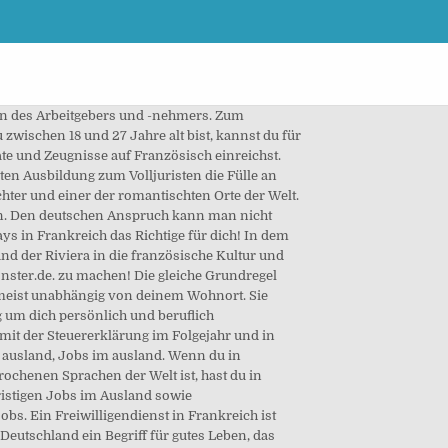
enthalt in Frankreich auf dich zu kommen, zählen natürlich auch Lebensmittel und Transport. Viele französische Unternehmen schreiben Ihre Stellen erst ein bis zwei Monate vor Jobantritt aus und lassen trotzdem mit der Rückmeldung auf die Bewerbung auf sich warten. Je nach Branche, Firma und Arbeitsdauer werden Französischkenntnisse vorausgesetzt oder werden empfohlen. Rund 120.000 ausländische Arbeitskräfte reisen schätzungsweise jährlich zu diesem Zweck nach Frankreich. Als ich zugelassen wurde, habe ich ein Learning Agreement ausfüllen müssen und von den Verantwortlichen an der … Das Sprichwort "Leben wie Gott in Frankreich" kommt sicher nicht von ungefähr. Ein Auslandsjahr schenkt dir lebenslange Freunde, Erinnerungen und ein zweites Zuhause. Doch der Hinweis, dass wenige Franzosen außerhalb ihrer Amtssprache kommunizieren können hat ebenso seine Berechtigung. Frankreich als Land der Philosophen hat einige weltberühmte Universitäten wie die Sorbonne und ist so ein spannendes Ziel für internationale Studenten. Gehe zum Beispiel als Gastronom im sonnigen Spanien arbeiten, oder fliege in den Schnee und bringe Kindern Skifahren bei. Wir informieren über passende Austauschziele und unterstützen kostenlos und unabhängig bei der Suche nach einer Austauschorganisation. Um die Sprache schnell zu lernen ist das natürlich hilfreich. In den großen Unistädten werden viele Wohngemeinschaften („coloc“) zur Zwischenmiete angeboten, da die Städte sich der Wohnungssuche von Auslandsstudenten und Kurzzeit-Arbeitenden bewusst sind. Wenn du nur für einen kurzen Zeitraum nach Frankreich reist, sollte deine deutsche Kreditkarte völlig ausreichen. deine bisherigen Arbeitszeugnisse beifügen. Bei der Farmarbeit bzw. Was bedeutet in Frankreich Vollzeit? Marketing-Manager*in: Per Definition befasst sich das klassische Marketing mit Maßnahmen zum Verkauf von Produkten und zur Markenkommunikation.Dabei wird mit traditionellen Medien wie TV, Radio und Print gearbeitet, aber auch mit neuen Online-Medien. Zusätzlich zu diesen großen Steuern fallen kleinere, lokale Steuern an. Wenn Sie in Frankreich arbeiten wollen, sind Sprachkenntnisse unumgänglich. Wenn du Interesse daran hast in der chemischen Industrie, der IT, Nahrungsmittelindustrie oder im Maschinenbau zu arbeiten, hast du in Frankreich gute Chancen! Je me tiens personnellement à votre disposition pour vous apporter plus de détails ou discuter du poste. Den deutschen Anspruch kann man n