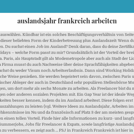
auslandsjahr frankreich arbeiten
 dies wieder anders aussehen. Frankreich, England, Mexiko, China oder Dänemark – wenn Du bereit dazu bist, Auslandserfahrung zu sammeln, hast Du als Erzieher gute Chancen. À tout moment - Frankreich +1. Oftmals wird die Bewerbung in der Landessprache verlangt. Alle Anleitungen, Kontakte, Tipps & Tricks. Die Webseite der französischen Botschaft in Deutschland enthält Hinweise zur Stellen- und Praktikumssuche, zu den Gehältern und der Besteuerung. Egal, ob Schüler*in, Azubi, Student*in, Teamer*in oder Lehrkraft Wenn das Unternehmen dir anbietet, dich via Skype kennenzulernen, kannst du Anreise und Kosten sparen. Auslandsjahr Frankreich. Auch der französische Staatspräsident ist in Paris zuhause. Informationen zum Auslandsjahr Frankreich, Gastfamilie, Kosten und mehr. In Frankreich ist eine Vollzeitstelle mit einer Stundenanzahl von 35 Arbeitsstunden die Wochen definiert. Sinnvoll ist es aber sicherlich ein wenig französisch sprechen zu können um auch im Alltag kommunizieren zu können. Frankreich ist hier in Deutschland ein Begriff für gutes Leben, das Land hat aber noch viel mehr als nur Wein und Käse zu bieten. Wenn deine Erfahrungen und Sprachkenntnisse ausreichen kannst du versuchen nebenbei auch noch für französische Unternehmen vor Ort zu arbeiten. In Frankreich zu arbeiten bringt viele Vorteile mit sich: Es gilt der gesetzliche Mindestlohn, die “Crèches” bieten ganztägige Kinderbetreuung, und es gibt die 35-Stunden Woche. Die Möglichkeiten für ein Auslandsjahr nach dem Abi sind so vielfältig und flexibel wie du: Work and Travel, Auslandspraktikum, Freiwilligenarbeit oder Sprachreisen. Die Automobilbranche mit BMW, Opel oder VW zum Beispiel, oder auch der Chemie Konzern Bayer, die Deutsche Bank oder Siemens zählen zu den deutschen Firmen die Arbeitskräfte suchen. Wenn du berufliche Erfahrungen sammeln möchtest und damit deine Sprachkenntnisse verbessern oder perfektionieren möchtest ist ein Praktikum im Ausland genau das Richtige für dich. Franzosen gelten als gastfreundlich. Small talk wird nicht nur zum Gesprächseinstieg gehalten, nein, Franzosen haben zu allem etwas zu sagen und bis du das eigentliche Thema ansprechen kannst musst du dich erst über vieles andere austauschen! Natürlich wäre es ideal, wenn Du bereits Kenntnisse in der Landessprache mitbringst, aber nicht alle Kindergärten fordern das. Ins Ausland gehen mit dem DFJW Lust auf eine interkulturelle Erfahrung und einen Auslandsaufenthalt? auch arbeiten/leben) in Frankreich haben... Bei der Wahl einer Auslandsuni ist für mich klarerweise nicht nur der Ort wichtig sondern auch die Qualität der Universität. Für Beschäftigte, die im Ausland gearbeitet haben, ist wichtig, dass die in anderen Ländern erworbenen Leistungsansprüche nicht aus Unkenntnis verloren gehen, denn die Regelungen unterscheiden sich von Land zu Land.. Entscheidend ist, ob die Personen nach den dortigen Vorschriften gesetzlich rentenversichert sind. Falls du dich auf Französisch beweisen musst, ist es gut, wenn du in deiner Bewerbung deine Sprachkenntnisse nicht beschönigt hast, denn das kann ansonsten zu einer peinlichen Situation führen. #Praktikum #auslandspraktikum #auslandsjahr #Frankreich #paris Viele Teilnehmer nehmen sich meist ein ganzes Jahr oder mindestens 6 Monate Zeit, damit sich ihr Work and Travel Einsatz auch optimal lohnt. Wenn Sie im Ausland Ihre Arbeit verrichten, müssen Sie für dieses Einkommen auch im Ausland Steuern bezahlen. Neben den großen internationalen Bankinstituten wie der BNP Paribas oder auch der Deutschen Bank sollte man auch Angebote von kleinen Banken einholen die vor Ort sind und auch gute Angebote bereithalten. So musst du für einen unbefristeten Mietvertrag z.B. Du nimmst Jobs im Ausland an, lernst Menschen aus aller Welt kennen und verdienst das Geld, um anschließend durch das Land deiner Träume zu reisen. Dann tritt der offiziellen Facebook-Gruppe bei und werde Teil der Community. Französisch ist einer der schönsten Sprachen der Welt, gilt aber gleichzeitig als schwierig zu lernen. Deutsche oder bilinguale Kindergärten gibt es praktisch in jedem Land. Mit einem Auslandspraktikum den Lebenslauf aufbessern! Die Unterkunft wird dir dabei gestellt und die Verpflegung variiert, je nach Angebot des Campingplatzes. Eigentlich alle „Global Player“ der deutschen Wirtschaft sind in Frankreich zu finden. Franzosen leben einen entspannteren Lebensstil und denken oft gar nicht darüber nach ob sie zu spät kommen oder nicht. Zu den weiteren Kosten die bei deinem Auslandsauf