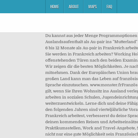
HOME
ABOUT
MAPS
FAQ
Du kannst aus jeder Menge Programmoptionen auswählen. Kündbar ist ein solches Beschäftigungsverhältnis von Seiten des Arbeitgebers und -nehmers. Zum Auslandsaufenthalt als Au-pair ins "Mutterland" dieser beliebten Form der Kinderbetreuung plus Auslandszeit: Wenn du zwischen 18 und 27 Jahre alt bist, kannst du für 6 bis 12 Monate als Au-pair in Frankreich arbeiten. Du suchst einen Job im Ausland? Denk daran, dass du deine Zertifikate und Zeugnisse auf Französisch einreichst. Sie werden in Frankreich arbeiten? Working Holidays – welche Form passt zu mir? Grundsätzlich ist der Vorteil der breiten Ausbildung zum Volljuristen die Fülle an offenstehenden Türen nach den beiden Examina. Paris, als Hauptstadt gilt als Modemetropole aber auch als Stadt der Lichter und einer der romantischten Orte der Welt. Wir zeigen dir die besten Möglichkeiten. Je nach Firma musst du auch Nachweise über deine Sprachfähigkeiten abgeben. Den deutschen Anspruch kann man nicht mitnehmen. Dank der Europäischen Union brauchst du weder Visum noch Arbeitserlaubnis. Dann sind Working Holidays in Frankreich das Richtige für dich! In dem großen Land kann man das Leben auf französische Weise genießen. Sie werden begeistert sein davon, zwischen Paris und der Riviera in die französische Kultur und Sprache einzutauchen. www.monster.frFranzösischer Ableger der auch in Deutschland sehr populären Stellenbörse Monster.de. zu machen! Die gleiche Grundregel gilt, wenn Sie Ihren Wohnsitz ins Ausland verlegen, um dort mehr als sechs Monate zu arbeiten. Als Freelancer bist du meist unabhängig von deinem Wohnort. Sie arbeiten in sozialen Schulen, Jugendeinrichtungen oder anderen sozialen Projekten mit. Ein Gap Year ist der ideale Weg um dich persönlich und beruflich weiterzuentwickeln. Lerne dich und deine Fähigkeiten besser kennen, indem du im Ausland arbeitest. Diese folgen erst mit der Steuererklärung im Folgejahr und in den folgenden Jahren sind vierteljährliche Vorauszahlungen zu leisten (vgl. Weitere Ideen zu Auslandsjahr, Arbeiten im ausland, Jobs im ausland. Wenn du in Frankreich arbeitest, verbesserst du deine Sprachkenntnisse im Nu und da französisch auf Platz 3 der am meisten gesprochenen Sprachen der Welt ist, hast du in deinen kommenden Reisen und Arbeitseinsätzen einen tollen Vorteil. Finde hier alle Informationen zu kurz- und langfristigen Jobs im Ausland sowie Praktikumsstellen, Work and Travel-Angebote, Summerjobs, Jobs für Freelancer & Expats, sowie langfristige Auslandsjobs. Ein Freiwilligendienst in Frankreich ist nicht nur eine gute Möglichkeit sein Französisch zu verbessern, es zeigt auch … FSJ in Frankreich Frankreich ist hier in Deutschland ein Begriff für gutes Leben, das Land hat aber noch viel mehr als nur Wein und Käse zu bieten. Entscheide dich zum Beispiel für einen Job im Ausland um als Freiwilliger, in den Ferien oder dauerhaft im Ausland zu arbeiten. Andernfalls kannst du dein Glück auch auf AirBnB versuchen. Frankreich: Auslandsjahr Möglichkeiten. Bei einem Job bei einer deutschen Firma kann