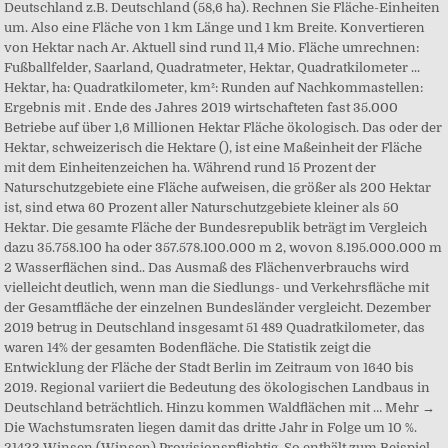
Deutschland z.B. Deutschland (58,6 ha). Rechnen Sie Fläche-Einheiten
um. Also eine Fläche von 1 km Länge und 1 km Breite. Konvertieren
von Hektar nach Ar. Aktuell sind rund 11,4 Mio. Fläche umrechnen:
Fußballfelder, Saarland, Quadratmeter, Hektar, Quadratkilometer ...
Hektar, ha: Quadratkilometer, km²: Runden auf Nachkommastellen:
Ergebnis mit . Ende des Jahres 2019 wirtschafteten fast 35.000
Betriebe auf über 1,6 Millionen Hektar Fläche ökologisch. Das oder der
Hektar, schweizerisch die Hektare (), ist eine Maßeinheit der Fläche
mit dem Einheitenzeichen ha. Während rund 15 Prozent der
Naturschutzgebiete eine Fläche aufweisen, die größer als 200 Hektar
ist, sind etwa 60 Prozent aller Naturschutzgebiete kleiner als 50
Hektar. Die gesamte Fläche der Bundesrepublik beträgt im Vergleich
dazu 35.758.100 ha oder 357.578.100.000 m 2, wovon 8.195.000.000 m
2 Wasserflächen sind.. Das Ausmaß des Flächenverbrauchs wird
vielleicht deutlich, wenn man die Siedlungs- und Verkehrsfläche mit
der Gesamtfläche der einzelnen Bundesländer vergleicht. Dezember
2019 betrug in Deutschland insgesamt 51 489 Quadratkilometer, das
waren 14% der gesamten Bodenfläche. Die Statistik zeigt die
Entwicklung der Fläche der Stadt Berlin im Zeitraum von 1640 bis
2019. Regional variiert die Bedeutung des ökologischen Landbaus in
Deutschland beträchtlich. Hinzu kommen Waldflächen mit … Mehr →
Die Wachstumsraten liegen damit das dritte Jahr in Folge um 10 %.
21423 Winsen (Winsen) Provisionspflichtig. So enthält zum Beispiel