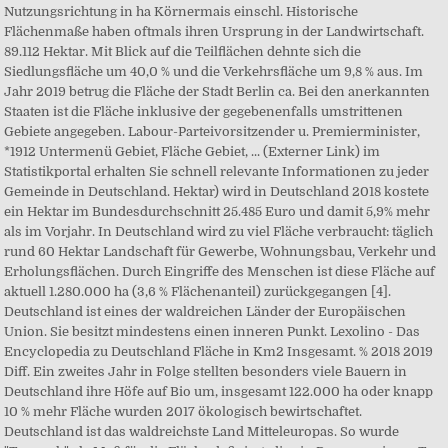
Nutzungsrichtung in ha Körnermais einschl. Historische
Flächenmaße haben oftmals ihren Ursprung in der Landwirtschaft.
89.112 Hektar. Mit Blick auf die Teilflächen dehnte sich die
Siedlungsfläche um 40,0 % und die Verkehrsfläche um 9,8 % aus. Im
Jahr 2019 betrug die Fläche der Stadt Berlin ca. Bei den anerkannten
Staaten ist die Fläche inklusive der gegebenenfalls umstrittenen
Gebiete angegeben. Labour-Parteivorsitzender u. Premierminister,
*1912 Untermenü Gebiet, Fläche Gebiet, ... (Externer Link) im
Statistikportal erhalten Sie schnell relevante Informationen zu jeder
Gemeinde in Deutschland. Hektar) wird in Deutschland 2018 kostete
ein Hektar im Bundesdurchschnitt 25.485 Euro und damit 5,9% mehr
als im Vorjahr. In Deutschland wird zu viel Fläche verbraucht: täglich
rund 60 Hektar Landschaft für Gewerbe, Wohnungsbau, Verkehr und
Erholungsflächen. Durch Eingriffe des Menschen ist diese Fläche auf
aktuell 1.280.000 ha (3,6 % Flächenanteil) zurückgegangen [4].
Deutschland ist eines der waldreichen Länder der Europäischen
Union. Sie besitzt mindestens einen inneren Punkt. Lexolino - Das
Encyclopedia zu Deutschland Fläche in Km2 Insgesamt. % 2018 2019
Diff. Ein zweites Jahr in Folge stellten besonders viele Bauern in
Deutschland ihre Höfe auf Bio um, insgesamt 122.000 ha oder knapp
10 % mehr Fläche wurden 2017 ökologisch bewirtschaftet.
Deutschland ist das waldreichste Land Mitteleuropas. So wurde