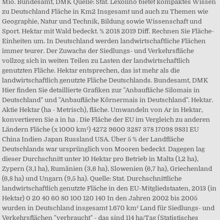
Mio. Bundesamt, DMK Quelle: Stat. Lexolino bietet kompaktes Wissen
zu Deutschland Fläche in Km2 Insgesamt und auch zu Themen wie
Geographie, Natur und Technik, Bildung sowie Wissenschaft und
Sport. Hektar mit Wald bedeckt. % 2018 2019 Diff. Rechnen Sie Fläche-
Einheiten um. In Deutschland werden landwirtschaftliche Flächen
immer teurer. Der Zuwachs der Siedlungs- und Verkehrsfläche
vollzog sich in weiten Teilen zu Lasten der landwirtschaftlich
genutzten Fläche. Hektar entsprechen, das ist mehr als die
landwirtschaftlich genutzte Fläche Deutschlands. Bundesamt, DMK
Hier finden Sie detaillierte Grafiken zur "Anbaufläche Silomais in
Deutschland" und "Anbaufläche Körnermais in Deutschland". Hektar.
Aktie Hektar (ha - Metrisch), fläche. Umwandeln von Ar in Hektar,
konvertieren Sie a in ha . Die Fläche der EU im Vergleich zu anderen
Ländern Fläche (x 1000 km²) 4272 9600 3287 378 17098 9831 EU
China Indien Japan Russland USA. Über 5 % der Landfläche
Deutschlands war ursprünglich von Mooren bedeckt. Dagegen lag
dieser Durchschnitt unter 10 Hektar pro Betrieb in Malta (1,2 ha),
Zypern (3,1 ha), Rumänien (3,6 ha), Slowenien (6,7 ha), Griechenland
(6,8 ha) und Ungarn (9,5 ha). Quelle: Stat. Durchschnittliche
landwirtschaftlich genutzte Fläche in den EU-Mitgliedstaaten, 2013 (in
Hektar) 0 20 40 60 80 100 120 140 In den Jahren 2002 bis 2005
wurden in Deutschland insgesamt 1.670 km² Land für Siedlungs- und
Verkehrsflächen "verbraucht" - das sind 114 ha/Tag (Statistisches