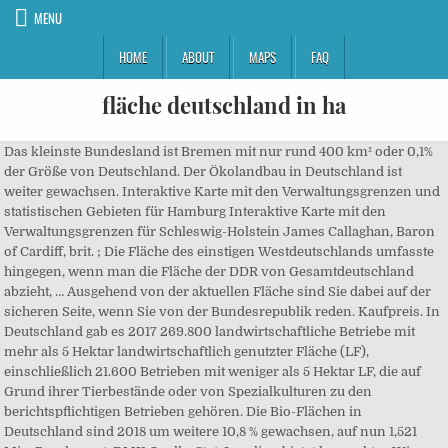
MENU
HOME
ABOUT
MAPS
FAQ
fläche deutschland in ha
Das kleinste Bundesland ist Bremen mit nur rund 400 km² oder 0,1%
der Größe von Deutschland. Der Ökolandbau in Deutschland ist
weiter gewachsen. Interaktive Karte mit den Verwaltungsgrenzen und
statistischen Gebieten für Hamburg Interaktive Karte mit den
Verwaltungsgrenzen für Schleswig-Holstein James Callaghan, Baron
of Cardiff, brit. ; Die Fläche des einstigen Westdeutschlands umfasste
hingegen, wenn man die Fläche der DDR von Gesamtdeutschland
abzieht, … Ausgehend von der aktuellen Fläche sind Sie dabei auf der
sicheren Seite, wenn Sie von der Bundesrepublik reden. Kaufpreis. In
Deutschland gab es 2017 269.800 landwirtschaftliche Betriebe mit
mehr als 5 Hektar landwirtschaftlich genutzter Fläche (LF),
einschließlich 21.600 Betrieben mit weniger als 5 Hektar LF, die auf
Grund ihrer Tierbestände oder von Spezialkulturen zu den
berichtspflichtigen Betrieben gehören. Die Bio-Flächen in
Deutschland sind 2018 um weitere 10,8 % gewachsen, auf nun 1,521