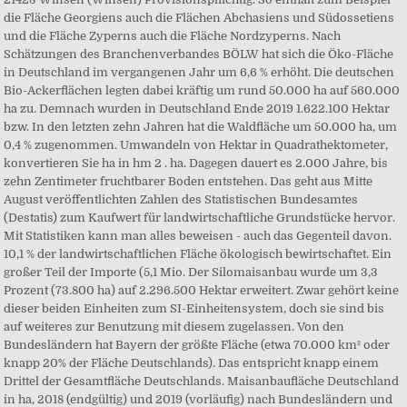
die Fläche Georgiens auch die Flächen Abchasiens und Südossetiens
und die Fläche Zyperns auch die Fläche Nordzyperns. Nach
Schätzungen des Branchenverbandes BÖLW hat sich die Öko-Fläche
in Deutschland im vergangenen Jahr um 6,6 % erhöht. Die deutschen
Bio-Ackerflächen legten dabei kräftig um rund 50.000 ha auf 560.000
ha zu. Demnach wurden in Deutschland Ende 2019 1.622.100 Hektar
bzw. In den letzten zehn Jahren hat die Waldfläche um 50.000 ha, um
0,4 % zugenommen. Umwandeln von Hektar in Quadrathektometer,
konvertieren Sie ha in hm 2 . ha. Dagegen dauert es 2.000 Jahre, bis
zehn Zentimeter fruchtbarer Boden entstehen. Das geht aus Mitte
August veröffentlichten Zahlen des Statistischen Bundesamtes
(Destatis) zum Kaufwert für landwirtschaftliche Grundstücke hervor.
Mit Statistiken kann man alles beweisen - auch das Gegenteil davon.
10,1 % der landwirtschaftlichen Fläche ökologisch bewirtschaftet. Ein
großer Teil der Importe (5,1 Mio. Der Silomaisanbau wurde um 3,3
Prozent (73.800 ha) auf 2.296.500 Hektar erweitert. Zwar gehört keine
dieser beiden Einheiten zum SI-Einheitensystem, doch sie sind bis
auf weiteres zur Benutzung mit diesem zugelassen. Von den
Bundesländern hat Bayern der größte Fläche (etwa 70.000 km² oder
knapp 20% der Fläche Deutschlands). Das entspricht knapp einem
Drittel der Gesamtfläche Deutschlands. Maisanbaufläche Deutschland
in ha, 2018 (endgültig) und 2019 (vorläufig) nach Bundesländern und