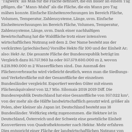
"Tagwerk" als Maß für die Fläche definiert, die ein Bauer an einem Tag
pflügen, die " Mann-Mahd" als die Fläche, die ein Mann pro Tag
mähen konnte. Einfache Einheitenrechnungen im Bereich Fläche,
Volumen, Temperatur, Zahlensysteme, Länge, uvm. Einfache
Einheitenrechnungen im Bereich Fläche, Volumen, Temperatur,
Zahlensysteme, Länge, uvm. Dank einer nachhaltigen
Bewirtschaftung hat die Waldfläche trotz einer intensiven
wirtschaftlichen Nutzung seit dem 2. Der Name besteht aus der
verkürzten (griechischen) Vorsilbe Hekto für 100 und der Einheit Ar;
also: Hekt-Ar. Die gesamte Fläche der Bundesrepublik beträgt im
Vergleich dazu 35.757.963 ha oder 357.579.630.000 m 2, wovon
8.218.980.000 m 2 Wasserflächen sind.. Das Ausmaß des
Flächenverbrauchs wird vielleicht deutlich, wenn man die Siedlungs-
und Verkehrsfläche mit der Gesamtfläche der einzelnen
Bundesländer vergleicht. Exportiert werden Güter mit einem
Flächenäquivalent von 12,7 Mio. Silomais 2018 2019 Diff. Die
Bundesrepublik Deutschland hat eine Gesamtfläche von 357.022 km²,
von der mehr als die Hälfte landwirtschaftlich genutzt wird. größer als
Polen, aber kleiner als Japan ist. Deutschland besteht aus 16
Bundesländer. Weltkrieg stetig zugenommen. die Hektare ist in
Deutschland, Österreich und der Schweiz eine gesetzliche Einheit
Konvertieren von Quadrathektometer nach Hektar. Mehr erfahren
Dies entspricht einer Fläche der landwirtschaftlichen Nutzung von