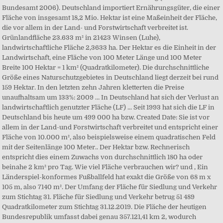
Bundesamt 2006). Deutschland importiert Ernährungsgüter, die einer
Fläche von insgesamt 18,2 Mio. Hektar ist eine Maßeinheit der Fläche,
die vor allem in der Land- und Forstwirtschaft verbreitet ist.
Grünlandfläche 23.633 m² in 21423 Winsen (Luhe),
landwirtschaftliche Fläche 2,3633 ha. Der Hektar es die Einheit in der
Landwirtschaft, eine Fläche von 100 Meter Länge und 100 Meter
Breite 100 Hektar = 1 km² (Quadratkilometer). Die durchschnittliche
Größe eines Naturschutzgebietes in Deutschland liegt derzeit bei rund
159 Hektar. In den letzten zehn Jahren kletterten die Preise
unaufhaltsam um 133%: 2009 … In Deutschland hat sich der Verlust an
landwirtschaftlich genutzter Fläche (LF) ... Seit 1993 hat sich die LF in
Deutschland bis heute um 499 000 ha bzw. Created Date: Sie ist vor
allem in der Land-und Forstwirtschaft verbreitet und entspricht einer
Fläche von 10.000 m², also beispielsweise einem quadratischen Feld
mit der Seitenlänge 100 Meter.. Der Hektar bzw. Rechnerisch
entspricht dies einem Zuwachs von durchschnittlich 180 ha oder
beinahe 2 km² pro Tag. Wie viel Fläche verbrauchen wir? und , Ein
Länderspiel-konformes Fußballfeld hat exakt die Größe von 68 m x
105 m, also 7140 m². Der Umfang der Fläche für Siedlung und Verkehr
zum Stichtag 31. Fläche für Siedlung und Verkehr betrug 51 489
Quadratkilometer zum Stichtag 31.12.2019. Die Fläche der heutigen
Bundesrepublik umfasst dabei genau 357.121,41 km 2, wodurch