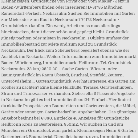
Kleinanzeigen: Grundstücke von Privat oder vom Makler - Jetzt in
Baden-Württemberg finden oder inserieren! D-81735 München
Ramersdorf-Perlach. Neckarsulm: Suchen Sie Immobilien mit Garten
zur Miete oder zum Kauf in Neckarsulm? 74172 Neckarsulm •
Grundstück zu kaufen. Ein wenig Arbeit muss man allerdings
hineinstecken, damit dieser schön und gepflegt bleibt. Grundstück
günstig pachten oder mieten in Neckarsulm. 1 Objekte umfasst der
Immobilienbestand zur Miete und zum Kauf zu Grundstück
Neckarsulm. Der Blick zum Scheuerberg begeistert ebenso wie der
Ausblick ins Neckartal. Weitere Informationen zum Immobilienmarkt
Baden-Württemberg, Immobilienmarkt Heilbronn. Tel. Grundstück
Neckarsulm. 23 km) 25.10.20 ... Suche Garten- Wiesen- oder
Baumgrundstück im Raum Ubstadt, Bruchsal, Stettfeld, Zeutern,
Unteröwisheim … Gartengrundstück Wer hat Interesse, ein Garten am
Kocher zu pachten? Eine kleine Holzhütte, Terasse, Geräteschuppen,
Strom und Trinkwasser vorhanden. Siehe selbst! Passende Angebote
in Neckarsulm gibt es bei ImmobilienScout24! Einfach. Hier findest
du aktuelle Prospekte von Baumärkten und Gartencentern, die Möbel,
Geräte oder sonstigen Gartenbedarf im Angebot haben. Das günstigste
Angebot beginnt bei € 330. Entdecke 45 Anzeigen für Grundstücke
Heilbronn Kreis zu Bestpreisen. 350m2. Wir suchen in und um
München ein Grundstück zum garteln. Kleinanzeigen Heim & Garten:
Gartenbedarf, Baumaterial, Dienstleistungen, uvm. Immobilien mit