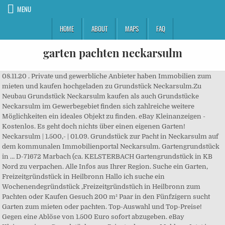
MENU
HOME
ABOUT
MAPS
FAQ
garten pachten neckarsulm
08.11.20 . Private und gewerbliche Anbieter haben Immobilien zum
mieten und kaufen hochgeladen zu Grundstück Neckarsulm.Zu
Neubau Grundstück Neckarsulm kaufen als auch Grundstücke
Neckarsulm im Gewerbegebiet finden sich zahlreiche weitere
Möglichkeiten ein ideales Objekt zu finden. eBay Kleinanzeigen -
Kostenlos. Es geht doch nichts über einen eigenen Garten!
Neckarsulm | 1.500,- | 01.09. Grundstück zur Pacht in Neckarsulm auf
dem kommunalen Immobilienportal Neckarsulm. Gartengrundstück
in … D-71672 Marbach (ca. KELSTERBACH Gartengrundstück in KB
Nord zu verpachen. Alle Infos aus Ihrer Region. Suche ein Garten,
Freizeitgründstück in Heilbronn Hallo ich suche ein
Wochenendegründstück ,Freizeitgründstüch in Heilbronn zum
Pachten oder Kaufen Gesuch 200 m² Paar in den Fünfzigern sucht
Garten zum mieten oder pachten. Top-Auswahl und Top-Preise!
Gegen eine Ablöse von 1.500 Euro sofort abzugeben. eBay