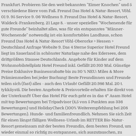
Frankfurt. Probieren Sie den weit bekannten "Eimer Knochen" und 5
verschiedene Biere vom Faß. Freund Das Hotel & Natur-Resort, Vöhl.
01 9. 95 Service 9. 06 Wellness 9. Freund Das Hotel & Natur-Resort,
Waldeck-Frankenberg. 21 Lage 8. - unser spezielles "Wochenende für
gute Freunde" beinhaltet alles, was für ein entspanntes "Männer-
Wochenende" notwendig ist: ein komfortables Landhaus, schon
Freund Das Hotel & Natur-Resort Vöhl-Oberorke > Hessen >
Deutschland Anfrage Website 9. Das 4 Sterne Superior Hotel Freund
liegt im Sauerland in schönster Naturlage nahe des Edersees, dem
drittgrößten Stausee Deutschlands. Angebote für Kinder auf dem
Wohnmobilstellplatz Hotel Freund inkl. Gefällt 20.910 Mal. Günstige
Preise Exklusive Businessrabatte bis zu 30 % NEU: Miles & More
Prämienmeilen bei jeder Buchung! Beste Freundinnen und Freunde
teilen sich (fast) alles - auch den Urlaub! Gefällt 20.986 Mal. 20 t.
tykkäystä. Die besten Angebote & Preisvorteile erhalten Sie direkt von
der Unterkunft! Über das Hotel Für euch geht es in das 4* Asam Hotel
mit top Bewertungen bei Tripadvisor (4,5 von 5 Punkten aus 336
Bewertungen) und HolidayCheck (100% Weiterempfehlung bei 208
Bewertungen). Hunde- und familienfreundlich. Nehmen Sie sich Zeit
für einen längst fälligen Wellness-Urlaub im RETTER Bio-Natur-
Resort gemeinsam mit der besten Freundin, dem besten Freund, um
wieder einmal so richtig zu entspannen, sich auszutauschen, zu