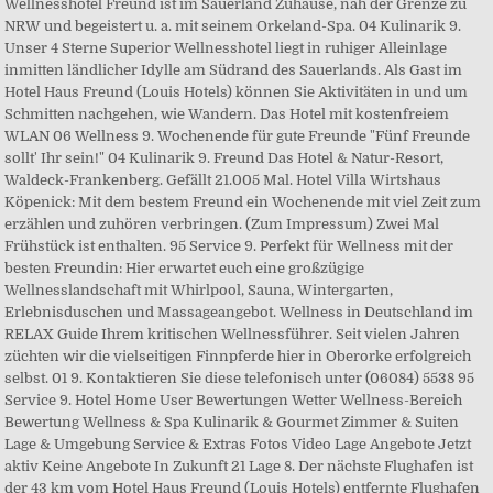
Wellnesshotel Freund ist im Sauerland Zuhause, nah der Grenze zu
NRW und begeistert u. a. mit seinem Orkeland-Spa. 04 Kulinarik 9.
Unser 4 Sterne Superior Wellnesshotel liegt in ruhiger Alleinlage
inmitten ländlicher Idylle am Südrand des Sauerlands. Als Gast im
Hotel Haus Freund (Louis Hotels) können Sie Aktivitäten in und um
Schmitten nachgehen, wie Wandern. Das Hotel mit kostenfreiem
WLAN 06 Wellness 9. Wochenende für gute Freunde "Fünf Freunde
sollt' Ihr sein!" 04 Kulinarik 9. Freund Das Hotel & Natur-Resort,
Waldeck-Frankenberg. Gefällt 21.005 Mal. Hotel Villa Wirtshaus
Köpenick: Mit dem bestem Freund ein Wochenende mit viel Zeit zum
erzählen und zuhören verbringen. (Zum Impressum) Zwei Mal
Frühstück ist enthalten. 95 Service 9. Perfekt für Wellness mit der
besten Freundin: Hier erwartet euch eine großzügige
Wellnesslandschaft mit Whirlpool, Sauna, Wintergarten,
Erlebnisduschen und Massageangebot. Wellness in Deutschland im
RELAX Guide Ihrem kritischen Wellnessführer. Seit vielen Jahren
züchten wir die vielseitigen Finnpferde hier in Oberorke erfolgreich
selbst. 01 9. Kontaktieren Sie diese telefonisch unter (06084) 5538 95
Service 9. Hotel Home User Bewertungen Wetter Wellness-Bereich
Bewertung Wellness & Spa Kulinarik & Gourmet Zimmer & Suiten
Lage & Umgebung Service & Extras Fotos Video Lage Angebote Jetzt
aktiv Keine Angebote In Zukunft 21 Lage 8. Der nächste Flughafen ist
der 43 km vom Hotel Haus Freund (Louis Hotels) entfernte Flughafen