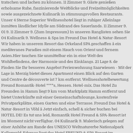
tratschen und lachen zu können. 11 Zimmer 9. Gäste genießen
erholsame Ruhe, faszinierende Weitblicke und Freizeitmöglichkeiten
sowie ausgezeichnete Kulinarik in stimmungsvollen Restaurants.
Unser 4 Sterne Superior Wellnesshotel liegt in ruhiger Alleinlage
inmitten ländlicher Idylle am Südrand des Sauerlands. 11 Zimmer 9.
01 9. 11 Zimmer 9. (Zum Impressum) In unseren Ranglisten sehen Sie
04 Kulinarik 9. Wellness & Spa im Freund Das Hotel & Natur-Resort
Wir haben in unserem Resort das Orkeland SPA geschaffen â ein
mediteranes Paradies mit einem Hauch von Orient und fernem
Asien.Hier tauchen Sie unmittelbar ein in eine Welt des
Wohlbefindens, der Harmonie und des Einklangs. 21 Lage 8. de
Finden Sie Ihr besseres Angebot Ferienwohnung Saarwiesen - Mit der
Lage in Merzig bietet dieses Apartment einen Blick auf den Garten
und Centre de découverte ist 7 km entfernt. Wellnesshotelbewertung
Freund Romantik-Hotel ****s, Hessen. Hotel-mix. Das Hotel Zu
Freunden in Hamm liegt 9 km vom Marktplatz Hamm entfernt und
bietet Unterkünfte mit einer Gemeinschaftslounge, kostenfreie
Privatparkplätze, einen Garten und eine Terrasse. Freund Das Hotel &
Natur-Resort in Vöhl â Jetzt einfach, schell & sicher buchen bei
HOTEL DE! Es tut uns leid, Romantik Hotel Freund & SPA-Resort ist
im Moment nicht verfügbar. 04 Kulinarik 9. Malerisch gelegen auf
einer Anhöhe am Rande des UNESCO Weltnaturerbe Nationalpark
Kellerwald-Edersee liegt das Hotel FREUND & SPA Resort im