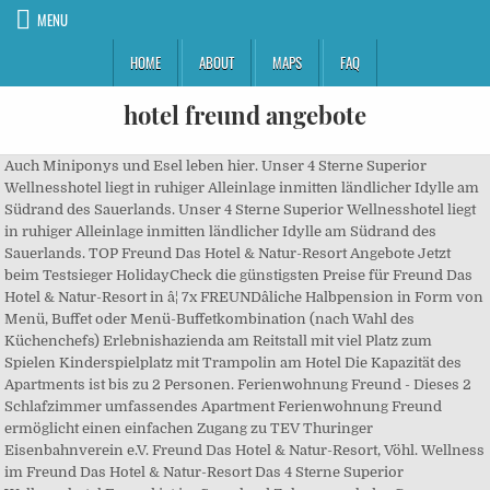
MENU
HOME
ABOUT
MAPS
FAQ
hotel freund angebote
Auch Miniponys und Esel leben hier. Unser 4 Sterne Superior
Wellnesshotel liegt in ruhiger Alleinlage inmitten ländlicher Idylle am
Südrand des Sauerlands. Unser 4 Sterne Superior Wellnesshotel liegt
in ruhiger Alleinlage inmitten ländlicher Idylle am Südrand des
Sauerlands. TOP Freund Das Hotel & Natur-Resort Angebote Jetzt
beim Testsieger HolidayCheck die günstigsten Preise für Freund Das
Hotel & Natur-Resort in â¦ 7x FREUNDâliche Halbpension in Form von
Menü, Buffet oder Menü-Buffetkombination (nach Wahl des
Küchenchefs) Erlebnishazienda am Reitstall mit viel Platz zum
Spielen Kinderspielplatz mit Trampolin am Hotel Die Kapazität des
Apartments ist bis zu 2 Personen. Ferienwohnung Freund - Dieses 2
Schlafzimmer umfassendes Apartment Ferienwohnung Freund
ermöglicht einen einfachen Zugang zu TEV Thuringer
Eisenbahnverein e.V. Freund Das Hotel & Natur-Resort, Vöhl. Wellness
im Freund Das Hotel & Natur-Resort Das 4 Sterne Superior