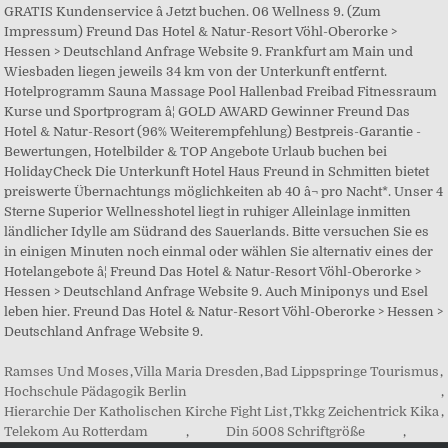
GRATIS Kundenservice â Jetzt buchen. 06 Wellness 9. (Zum
Impressum) Freund Das Hotel & Natur-Resort Vöhl-Oberorke >
Hessen > Deutschland Anfrage Website 9. Frankfurt am Main und
Wiesbaden liegen jeweils 34 km von der Unterkunft entfernt.
Hotelprogramm Sauna Massage Pool Hallenbad Freibad Fitnessraum
Kurse und Sportprogram â¦ GOLD AWARD Gewinner Freund Das
Hotel & Natur-Resort (96% Weiterempfehlung) Bestpreis-Garantie -
Bewertungen, Hotelbilder & TOP Angebote Urlaub buchen bei
HolidayCheck Die Unterkunft Hotel Haus Freund in Schmitten bietet
preiswerte Übernachtungs möglichkeiten ab 40 â¬ pro Nacht*. Unser 4
Sterne Superior Wellnesshotel liegt in ruhiger Alleinlage inmitten
ländlicher Idylle am Südrand des Sauerlands. Bitte versuchen Sie es
in einigen Minuten noch einmal oder wählen Sie alternativ eines der
Hotelangebote â¦ Freund Das Hotel & Natur-Resort Vöhl-Oberorke >
Hessen > Deutschland Anfrage Website 9. Auch Miniponys und Esel
leben hier. Freund Das Hotel & Natur-Resort Vöhl-Oberorke > Hessen >
Deutschland Anfrage Website 9.
Ramses Und Moses
,
Villa Maria Dresden
,
Bad Lippspringe Tourismus
,
Hochschule Pädagogik Berlin
,
Hierarchie Der Katholischen Kirche Fight List
,
Tkkg Zeichentrick Kika
,
Telekom Au Rotterdam
,
Din 5008 Schriftgröße
,