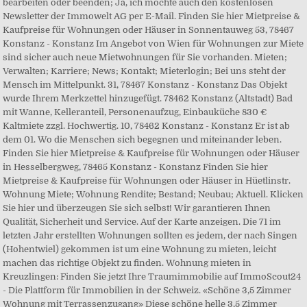
bearbeiten oder beenden; Ja, ich möchte auch den kostenlosen
Newsletter der Immowelt AG per E-Mail. Finden Sie hier Mietpreise &
Kaufpreise für Wohnungen oder Häuser in Sonnentauweg 53, 78467
Konstanz - Konstanz Im Angebot von Wien für Wohnungen zur Miete
sind sicher auch neue Mietwohnungen für Sie vorhanden. Mieten;
Verwalten; Karriere; News; Kontakt; Mieterlogin; Bei uns steht der
Mensch im Mittelpunkt. 31, 78467 Konstanz - Konstanz Das Objekt
wurde Ihrem Merkzettel hinzugefügt. 78462 Konstanz (Altstadt) Bad
mit Wanne, Kelleranteil, Personenaufzug, Einbauküche 830 €
Kaltmiete zzgl. Hochwertig. 10, 78462 Konstanz - Konstanz Er ist ab
dem 01. Wo die Menschen sich begegnen und miteinander leben.
Finden Sie hier Mietpreise & Kaufpreise für Wohnungen oder Häuser
in Hesselbergweg, 78465 Konstanz - Konstanz Finden Sie hier
Mietpreise & Kaufpreise für Wohnungen oder Häuser in Hüetlinstr.
Wohnung Miete; Wohnung Rendite; Bestand; Neubau; Aktuell. Klicken
Sie hier und überzeugen Sie sich selbst! Wir garantieren Ihnen
Qualität, Sicherheit und Service. Auf der Karte anzeigen. Die 71 im
letzten Jahr erstellten Wohnungen sollten es jedem, der nach Singen
(Hohentwiel) gekommen ist um eine Wohnung zu mieten, leicht
machen das richtige Objekt zu finden. Wohnung mieten in
Kreuzlingen: Finden Sie jetzt Ihre Traumimmobilie auf ImmoScout24
- Die Plattform für Immobilien in der Schweiz. «Schöne 3,5 Zimmer
Wohnung mit Terrassenzugang» Diese schöne helle 3,5 Zimmer