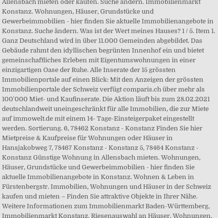
Allensbach mieten oder kaufen. Suche ändern. Immobilienmarkt
Konstanz. Wohnungen, Häuser, Grundstücke und
Gewerbeimmobilien - hier finden Sie aktuelle Immobilienangebote in
Konstanz. Suche ändern. Was ist der Wert meines Hauses? 1 / 5. Item 1.
Ganz Deutschland wird in über 11.000 Gemeinden abgebildet. Das
Gebäude rahmt den idyllischen begrünten Innenhof ein und bietet
gemeinschaftliches Erleben mit Eigentumswohnungen in einer
einzigartigen Oase der Ruhe. Alle Inserate der 15 grössten
Immobilienportale auf einen Blick: Mit den Anzeigen der grössten
Immobilienportale der Schweiz verfügt comparis.ch über mehr als
100'000 Miet- und Kaufinserate. Die Aktion läuft bis zum 28.02.2021
deutschlandweit uneingeschränkt für alle Immobilien, die zur Miete
auf immowelt.de mit einem 14- Tage-Einsteigerpaket eingestellt
werden. Sortierung. 6, 78462 Konstanz - Konstanz Finden Sie hier
Mietpreise & Kaufpreise für Wohnungen oder Häuser in
Hansjakobweg 7, 78467 Konstanz - Konstanz 5, 78464 Konstanz -
Konstanz Günstige Wohnung in Allensbach mieten. Wohnungen,
Häuser, Grundstücke und Gewerbeimmobilien - hier finden Sie
aktuelle Immobilienangebote in Konstanz. Wohnen & Leben in
Fürstenbergstr. Immobilien, Wohnungen und Häuser in der Schweiz
kaufen und mieten – Finden Sie attraktive Objekte in Ihrer Nähe.
Weitere Informationen zum Immobilienmarkt Baden-Württemberg,
Immobilienmarkt Konstanz. Riesenauswahl an Häuser, Wohnungen,