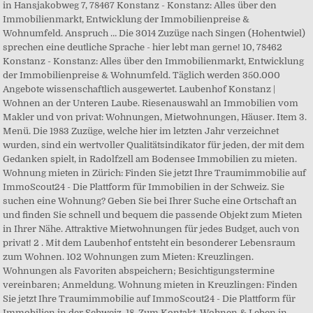
in Hansjakobweg 7, 78467 Konstanz - Konstanz: Alles über den
Immobilienmarkt, Entwicklung der Immobilienpreise &
Wohnumfeld. Anspruch … Die 3014 Zuzüge nach Singen (Hohentwiel)
sprechen eine deutliche Sprache - hier lebt man gerne! 10, 78462
Konstanz - Konstanz: Alles über den Immobilienmarkt, Entwicklung
der Immobilienpreise & Wohnumfeld. Täglich werden 350.000
Angebote wissenschaftlich ausgewertet. Laubenhof Konstanz |
Wohnen an der Unteren Laube. Riesenauswahl an Immobilien vom
Makler und von privat: Wohnungen, Mietwohnungen, Häuser. Item 3.
Menü. Die 1983 Zuzüge, welche hier im letzten Jahr verzeichnet
wurden, sind ein wertvoller Qualitätsindikator für jeden, der mit dem
Gedanken spielt, in Radolfzell am Bodensee Immobilien zu mieten.
Wohnung mieten in Zürich: Finden Sie jetzt Ihre Traumimmobilie auf
ImmoScout24 - Die Plattform für Immobilien in der Schweiz. Sie
suchen eine Wohnung? Geben Sie bei Ihrer Suche eine Ortschaft an
und finden Sie schnell und bequem die passende Objekt zum Mieten
in Ihrer Nähe. Attraktive Mietwohnungen für jedes Budget, auch von
privat! 2 . Mit dem Laubenhof entsteht ein besonderer Lebensraum
zum Wohnen. 102 Wohnungen zum Mieten: Kreuzlingen.
Wohnungen als Favoriten abspeichern; Besichtigungstermine
vereinbaren; Anmeldung. Wohnung mieten in Kreuzlingen: Finden
Sie jetzt Ihre Traumimmobilie auf ImmoScout24 - Die Plattform für
Immobilien in der Schweiz. 18. Zum Kontakt. Wohnen & Leben in