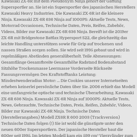
Kawasaki ZX-6R mit dem Pseudonym Ninja gehört der Gattung
Supersportler an. Sie ist ein Supersportler des japanischen Herstellers
Kawasaki Heavy Industries. Die Kawasaki ZX-6R ist die kleinere
Ninja. Kawasaki ZX-6R 636 Ninja auf 1000PS: Aktuelle Tests, News,
Motorrad Occasionen, Technische Daten, Preis, Reifen, Zubehör,
Videos, Bilder zur Kawasaki ZX-6R 636 Ninja. Bereift ist die 2019er
ZX-6R mit Bridgestone Battlax Hypersport S22, die gleichzeitig das
leichte Handling unterstützen sowie für Grip auf trockenen und
nassen Straßen sorgen sollen. Sie wird seit 1995 gebaut und wird in
regelmäßigen Abständen generalüberholt. Teile Abmessungen:
Gesamtlänge Gesamtbreite Gesamthöhe Radstand Bodenabstand
Sitzhöhe Trockenmasse Leermasse Vorderseite Rückseite
Fassungsvermögen Des Kraftstofftanks Leistung:
Mindestwenderadius Motor: … Die Cookies unserer Internetseiten
erheben keinerlei persönliche Daten über Sie. 2006 erhielt das Modell
eine umfangreiche optische und technische Überarbeitung. Kawasaki
ZX-6R 636 Ninja. Kawasaki ZX-6R Ninja auf 1000PS: Aktuelle Tests,
News, Gebrauchte, Technische Daten, Preis, Reifen, Zubehör, Videos,
Bilder zur Kawasaki ZX-6R Ninja. Technische Daten
(Herstellerangaben) Modell ZX6R R 600 2003 (Trackversion)
Technische Daten folgen (!) Sie ist wohl die günstigste unter den
neuen 600er Supersportlern. Der japanische Hersteller baut die
600er seit 1995. Im letzten Modell kam ein 599 cm³ Vierzylinder zum