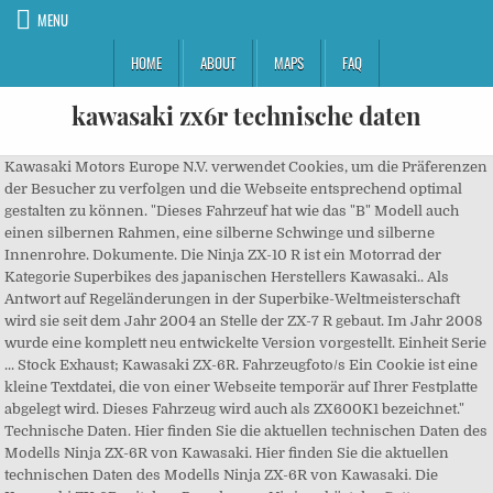
MENU
HOME
ABOUT
MAPS
FAQ
kawasaki zx6r technische daten
Kawasaki Motors Europe N.V. verwendet Cookies, um die Präferenzen
der Besucher zu verfolgen und die Webseite entsprechend optimal
gestalten zu können. "Dieses Fahrzeuf hat wie das "B" Modell auch
einen silbernen Rahmen, eine silberne Schwinge und silberne
Innenrohre. Dokumente. Die Ninja ZX-10 R ist ein Motorrad der
Kategorie Superbikes des japanischen Herstellers Kawasaki.. Als
Antwort auf Regeländerungen in der Superbike-Weltmeisterschaft
wird sie seit dem Jahr 2004 an Stelle der ZX-7 R gebaut. Im Jahr 2008
wurde eine komplett neu entwickelte Version vorgestellt. Einheit Serie
... Stock Exhaust; Kawasaki ZX-6R. Fahrzeugfoto/s Ein Cookie ist eine
kleine Textdatei, die von einer Webseite temporär auf Ihrer Festplatte
abgelegt wird. Dieses Fahrzeug wird auch als ZX600K1 bezeichnet."
Technische Daten. Hier finden Sie die aktuellen technischen Daten des
Modells Ninja ZX-6R von Kawasaki. Hier finden Sie die aktuellen
technischen Daten des Modells Ninja ZX-6R von Kawasaki. Die