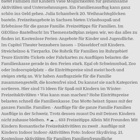
bietet Familien mit Kindern viele Möglichkeiten für gemeinsame
Aktivitäten und Unternehmungen. Ein Familienausflug kann ganz
schön ins Geld gehen. Julia Schambeck 20. Weihnachtsglöcken
basteln. Freizeitangebote in Sachsen bieten Urlaubsspaß und
Erlebnisse für die ganze Familie. Freizeittipps für Familien. Im
GEOlino-Bastelbuch! Im Themenstadtplan zeigen wir, wo das alles zu
finden ist. Kostenlose Ferien-Angebote für Kinder und Jugendliche.
Im Capitol Theater bezaubern lassen – Düsseldorf mit Kindern.
Streichelzoo & Tierparks. Die Rubrik für Familien im Ruhrgebiet!
Teure Eintritts-Tickets oder Fahrkarten zu Ausflügen belasten die
Familienkasse gerade in den Ferien stark. Egal ob Schwimmbad, Zoo
oder Indoorspielplatz – die Eintrittspreise sind meist hoch und
steigen stetig an. Wir haben Ausflugsziele für die Familie
zusammengestellt, die kostenfrei sind. Du kannst sie nach Kategorien
sortieren. Hier sind 75 Ideen für Spaß mit Kindern im Winter:
Freizeitaktivitäten • Was kann man machen? Hohe Eintrittspreise
belasten schnell die Familienkasse. Das Motto heisst: Spass mit der
ganzen Familie. Familien - Ausflüge für die ganze Familie Familien
Ausflüge in der Schweiz. Trotz dessen musst Du mit Deinen Kindern
nicht zuhause bleiben. ☀☁ … 433 Freizeitipps Allein Mit Freunden Mit
Kindern Romantische Freizeitaktivitäten zu zweit . Ausflüge mit
Kindern Indoor Indoor-Aktivitäten Foto: Indoor Skydiving. 21.
Kostenlose Aktivitäten für Familien Familienfreundliche