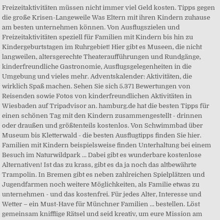
Freizeitaktivitäten müssen nicht immer viel Geld kosten. Tipps gegen
die große Krisen-Langeweile Was Eltern mit ihren Kindern zuhause
am besten unternehmen können. Von Ausflugszielen und
Freizeitaktivitäten speziell für Familien mit Kindern bis hin zu
Kindergeburtstagen im Ruhrgebiet! Hier gibt es Museen, die nicht
langweilen, altersgerechte Theater­aufführungen und Rundgänge,
kinderfreundliche Gastronomie, Ausflugsgelegenheiten in die
Umgebung und vieles mehr. Adventskalender: Aktivitäten, die
wirklich Spaß machen. Sehen Sie sich 5.371 Bewertungen von
Reisenden sowie Fotos von kinderfreundlichen Aktivitäten in
Wiesbaden auf Tripadvisor an. hamburg.de hat die besten Tipps für
einen schönen Tag mit den Kindern zusammengestellt - drinnen
oder draußen und größtenteils kostenlos. Von Schwimmbad über
Museum bis Kletterwald - die besten Ausflugtipps finden Sie hier.
Familien mit Kindern beispielsweise finden Unterhaltung bei einem
Besuch im Naturwildpark … Dabei gibt es wunderbare kostenlose
Alternativen! Ist das zu krass, gibt es da ja noch das altbewährte
Trampolin. In Bremen gibt es neben zahlreichen Spielplätzen und
Jugendfarmen noch weitere Möglichkeiten, als Familie etwas zu
unternehmen - und das kostenfrei. Für jedes Alter, Interesse und
Wetter – ein Must-Have für Münchner Familien … bestellen. Löst
gemeinsam knifflige Rätsel und seid kreativ, um eure Mission am