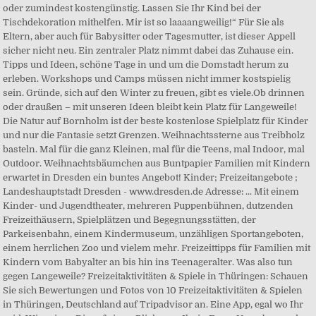
oder zumindest kostengünstig. Lassen Sie Ihr Kind bei der
Tischdekoration mithelfen. Mir ist so laaaangweilig!“ Für Sie als
Eltern, aber auch für Babysitter oder Tagesmutter, ist dieser Appell
sicher nicht neu. Ein zentraler Platz nimmt dabei das Zuhause ein.
Tipps und Ideen, schöne Tage in und um die Domstadt herum zu
erleben. Workshops und Camps müssen nicht immer kostspielig
sein. Gründe, sich auf den Winter zu freuen, gibt es viele.Ob drinnen
oder draußen – mit unseren Ideen bleibt kein Platz für Langeweile!
Die Natur auf Bornholm ist der beste kostenlose Spielplatz für Kinder
und nur die Fantasie setzt Grenzen. Weihnachtssterne aus Treibholz
basteln. Mal für die ganz Kleinen, mal für die Teens, mal Indoor, mal
Outdoor. Weihnachtsbäumchen aus Buntpapier Familien mit Kindern
erwartet in Dresden ein buntes Angebot! Kinder; Freizeitangebote ;
Landeshauptstadt Dresden - www.dresden.de Adresse: ... Mit einem
Kinder- und Jugendtheater, mehreren Puppenbühnen, dutzenden
Freizeithäusern, Spielplätzen und Begegnungsstätten, der
Parkeisenbahn, einem Kindermuseum, unzähligen Sportangeboten,
einem herrlichen Zoo und vielem mehr. Freizeittipps für Familien mit
Kindern vom Babyalter an bis hin ins Teenageralter. Was also tun
gegen Langeweile? Freizeitaktivitäten & Spiele in Thüringen: Schauen
Sie sich Bewertungen und Fotos von 10 Freizeitaktivitäten & Spielen
in Thüringen, Deutschland auf Tripadvisor an. Eine App, egal wo Ihr