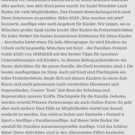
alles packen, was dein Kind gerne macht. Im Sankt Wendeler Land
finden Sie viele Möglichkeiten, Ihre Freizeit abwechslungsreich nach
Ihren Interessen zu gestalten. März 2020 „Was machen wir jetzt?
Konzerte, Ausflüge oder auch Angebote für Kinder: Wir zeigen, wo in
München großer Spaß nichts kostet. Hier findest du Freizeitaktivitäten
für jedes Wetter! Die besten kostenlosen Erlebnisse für Deine Kinder
– Bornholm bietet etwas für jede Altersgruppe. So wird Kindern im
Urlaub nicht langweilig. München mit Kind – der Familien-Freizeit-
Guide 2020 von HIMBEER mit den besten Tipps für spontane
Unternehmungen mit Kindern. In diesem Beitrag präsentieren wir
Ihnen Aktivitäten für die ganze Familie, die (fast) kostenlos sind: 1. Die
besten Ausflugstipps im Shop. Auch mit Kind sind Fluchtspiele ein
tolles Freizeiterlebnis: Begib dich mit deinen Kindern in einen Exit-
Room und sucht gemeinsam nach versteckten Hinweisen und
Gegenständen. Unsere "freie" Zeit dient der Erholung und
Regeneration unserer Kräfte. Fluchtspiele für die Familie. Geboten
werden sowohl Präsenz-Feriencamps als auch Online-Kurse. Es geht
aber auch anders! Eine Fülle an Möglichkeiten wartet nur darauf,
entdeckt zu werden. Das sieht so lecker aus! Startseite » Freizeit &
Sport » Ausflüge » Familienausflüge. Auf dieser Seite finden Sie
speziell für Familien zusammengestellte Ausflüge. Und das Schöne
dabei: Diese Aktivitäten sind in den allermeisten Fällen kostenlos