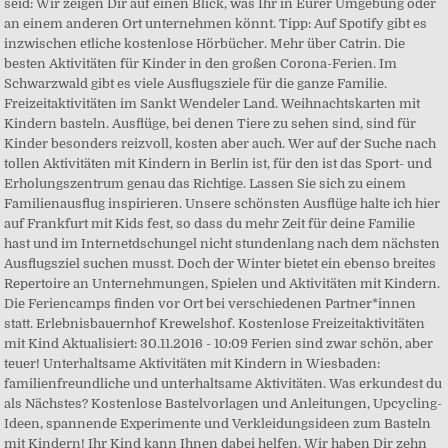
seid: Wir zeigen Dir auf einen Blick, was Ihr in Eurer Umgebung oder
an einem anderen Ort unternehmen könnt. Tipp: Auf Spotify gibt es
inzwischen etliche kostenlose Hörbücher. Mehr über Catrin. Die
besten Aktivitäten für Kinder in den großen Corona-Ferien. Im
Schwarzwald gibt es viele Ausflugsziele für die ganze Familie.
Freizeitaktivitäten im Sankt Wendeler Land. Weihnachtskarten mit
Kindern basteln. Ausflüge, bei denen Tiere zu sehen sind, sind für
Kinder besonders reizvoll, kosten aber auch. Wer auf der Suche nach
tollen Aktivitäten mit Kindern in Berlin ist, für den ist das Sport- und
Erholungszentrum genau das Richtige. Lassen Sie sich zu einem
Familienausflug inspirieren. Unsere schönsten Ausflüge halte ich hier
auf Frankfurt mit Kids fest, so dass du mehr Zeit für deine Familie
hast und im Internetdschungel nicht stundenlang nach dem nächsten
Ausflugsziel suchen musst. Doch der Winter bietet ein ebenso breites
Repertoire an Unternehmungen, Spielen und Aktivitäten mit Kindern.
Die Feriencamps finden vor Ort bei verschiedenen Partner*innen
statt. Erlebnisbauernhof Krewelshof. Kostenlose Freizeitaktivitäten
mit Kind Aktualisiert: 30.11.2016 - 10:09 Ferien sind zwar schön, aber
teuer! Unterhaltsame Aktivitäten mit Kindern in Wiesbaden:
familienfreundliche und unterhaltsame Aktivitäten. Was erkundest du
als Nächstes? Kostenlose Bastelvorlagen und Anleitungen, Upcycling-
Ideen, spannende Experimente und Verkleidungsideen zum Basteln
mit Kindern! Ihr Kind kann Ihnen dabei helfen. Wir haben Dir zehn