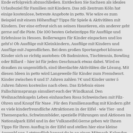
Ende erfolgreich abzuschließen. Entdecken Sie Sachsen als ideales
Urlaubsziel für Familien mit Kindern. Das zdi-Zentrum Köln hat
einige kostenlose, betreute Angebote in petto. Wie wäre es zum
Beispiel mit einem Höhenflug? Tipps für Spiele & Aktivitäten mit
Kindern. Der eine erfreut sich an seinen Haustieren, ein anderer geht
gerne auf die Piste. Die 100 besten Geheimtipps für Ausflüge und
Erlebnisse in Hessen. Bollerwagen für Kinder einpacken und los
geht's! Ob Ausflüge mit Kleinkindern, Ausflüge mit Kindern und
Ausfüge mit Jugendlichen. Bei dem großen Sportangebot können
Kinder sich so richtig austoben: Ob Badminton, Tischtennis, Bowling
oder Billard – hier ist für jeden Geschmack etwas dabei. Wird es
draußen zu ungemütlich, sind überdachte Aktivitäten die Lösung. Mit
diesen Ideen in petto wird Langeweile für Kinder zum Fremdwort.
Kinder zwischen 6 und 17 Jahren zahlen 7€ und Kinder unter 5
Jahren fahren kostenlos nach oben. Das Erlebnis eines
Fallschirmsprungs simuliert euch der Windkanal. Den
Weihnachtskugeln Leben einhauchen Rosa Schweinchen mit Filz-
Ohren und Knopf für Nase . Für den Familienausflug mit Kindern gibt
es viele kinderfreundliche Attraktionen in der Eifel - wie Tier- und
Themenparks, Schwimmbäder, spezielle Führungen und Aktionen im
Nationalpark Eifel und in der Vulkaneifel.Gerne geben wir Ihnen
Tipps für Ihren Ausflug in der Eifel und stellen hier eine kleine
Auswahl vor. Letztendlich kannst du in so einen Mitmach-Kalender