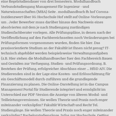
eine Regelstudiendauer von drei Semestern. Modulhandbuch
Verbundstudiengang Management für Ingenieur - und
Naturwissenschaften (MBA) Seite . modulhandbuch fh hof Corona-
Inzidenzwert über 35: Hochschule Hof stellt auf Online-Vorlesungen
um . Jeder Bewerber muss darüber hinaus den Nachweis eines
absolvierten mit dem je nach Studiengang zuständigen
Studienfachberater vorlegen. Alle Prüfungspläne, in denen nach der
Veröffentlichung auf den Fachbereichsseiten noch Veränderungen bei
Prüfungsformen vorgenommen wurden, finden Sie hier. Das
praxisorientierte Studium an der Fakultät ist Ihnen nicht genug? IT-
technisch abgebildet werden beispielsweise Verwaltungsaufgaben
(z.B. Hier stehen die Modulhandbuecher fuer den Fachbereich Bauen
und Gestalten zur Verfuegung. Studien- und Prüfungsordnung. B.
Bestehen der Prüfung, erfolgreicher Abschluss einer … HföD AIV. Die
Studierenden sind in der Lage eine Kosten- und Erlösschätzung für
ein Geschäftsmodell durch-zuführen und die grundlegende
Finanzierung zu planen. Die Online-Darstellung ist in das Campus
Management Portal für Studierende integriert und ermöglicht im
Unterschied zur PDF-Version die Anzeige von älteren Modul- und
Teilleistungsversionen. Sie wollen Theorie und Praxis noch enger
miteinander verknüpfen? Fakultät Wirtschaft und Recht Tel.
Studiengänge. Sie wollen Theorie und Praxis noch enger miteinander
verknüpfen? Bachelorstudiengänge. Infos zur Hochschule. Getting