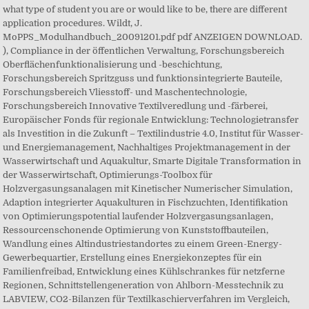
what type of student you are or would like to be, there are different
application procedures. Wildt, J.
MoPPS_Modulhandbuch_20091201.pdf pdf ANZEIGEN DOWNLOAD.
), Compliance in der öffentlichen Verwaltung, Forschungsbereich
Oberflächenfunktionalisierung und -beschichtung,
Forschungsbereich Spritzguss und funktionsintegrierte Bauteile,
Forschungsbereich Vliesstoff- und Maschentechnologie,
Forschungsbereich Innovative Textilveredlung und -färberei,
Europäischer Fonds für regionale Entwicklung: Technologietransfer
als Investition in die Zukunft – Textilindustrie 4.0, Institut für Wasser-
und Energiemanagement, Nachhaltiges Projektmanagement in der
Wasserwirtschaft und Aquakultur, Smarte Digitale Transformation in
der Wasserwirtschaft, Optimierungs-Toolbox für
Holzvergasungsanalagen mit Kinetischer Numerischer Simulation,
Adaption integrierter Aquakulturen in Fischzuchten, Identifikation
von Optimierungspotential laufender Holzvergasungsanlagen,
Ressourcenschonende Optimierung von Kunststoffbauteilen,
Wandlung eines Altindustriestandortes zu einem Green-Energy-
Gewerbequartier, Erstellung eines Energiekonzeptes für ein
Familienfreibad, Entwicklung eines Kühlschrankes für netzferne
Regionen, Schnittstellengeneration von Ahlborn-Messtechnik zu
LABVIEW, CO2-Bilanzen für Textilkaschierverfahren im Vergleich,