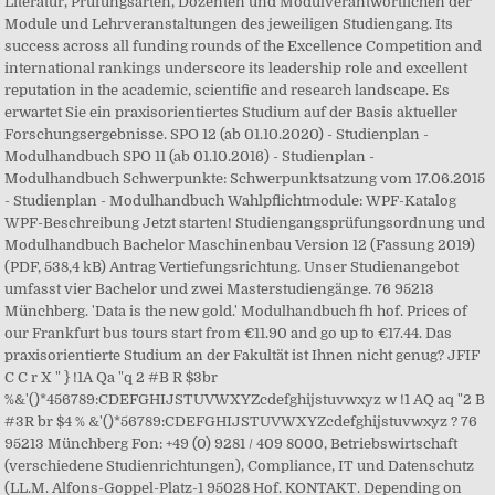
Literatur, Prüfungsarten, Dozenten und Modulverantwortlichen der
Module und Lehrveranstaltungen des jeweiligen Studiengang. Its
success across all funding rounds of the Excellence Competition and
international rankings underscore its leadership role and excellent
reputation in the academic, scientific and research landscape. Es
erwartet Sie ein praxisorientiertes Studium auf der Basis aktueller
Forschungsergebnisse. SPO 12 (ab 01.10.2020) - Studienplan -
Modulhandbuch SPO 11 (ab 01.10.2016) - Studienplan -
Modulhandbuch Schwerpunkte: Schwerpunktsatzung vom 17.06.2015
- Studienplan - Modulhandbuch Wahlpflichtmodule: WPF-Katalog
WPF-Beschreibung Jetzt starten! Studiengangsprüfungsordnung und
Modulhandbuch Bachelor Maschinenbau Version 12 (Fassung 2019)
(PDF, 538,4 kB) Antrag Vertiefungsrichtung. Unser Studienangebot
umfasst vier Bachelor und zwei Masterstudiengänge. 76 95213
Münchberg. 'Data is the new gold.' Modulhandbuch fh hof. Prices of
our Frankfurt bus tours start from €11.90 and go up to €17.44. Das
praxisorientierte Studium an der Fakultät ist Ihnen nicht genug? JFIF
C C r X " } !1A Qa "q 2 #B R $3br
%&'()*456789:CDEFGHIJSTUVWXYZcdefghijstuvwxyz w !1 AQ aq "2 B
#3R br $4 % &'()*56789:CDEFGHIJSTUVWXYZcdefghijstuvwxyz ? 76
95213 Münchberg Fon: +49 (0) 9281 / 409 8000, Betriebswirtschaft
(verschiedene Studienrichtungen), Compliance, IT und Datenschutz
(LL.M. Alfons-Goppel-Platz-1 95028 Hof. KONTAKT. Depending on