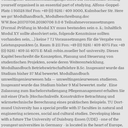
yourself organised is an essential part of studying. Alfons-Goppel-
Platz-1 95028 Hof Fon: +49 (0) 9281 / 409 3000, Kulmbacher Str. Here
we go! Modulhandbuch_Modulbeschreibung.doc
WW.Boe.20170706.20180706 3.0 6 Teilnahmevoraussetzungen
(Formal :Prüfung in Modul XY muss bestanden sein o. ä.; Inhaltlich
Modul XY sollte absolviert sein, folgende Kenntnisse sollten
vorhanden sein, …) keine 7 7.1 Voraussetzungen für die Vergabe von
Leistungspunkten (z. Raum: B 211 Fon: +49 (0) 9281 / 409 4075 Fax: +49
(0) 9281 / 409 55 4075 E-Mail: robin.mueller hof-university. Dieses
Kapitel beschreibt die Konzeption, Planung und Steuerung von
studentischen Projekten, sowie deren Weiterentwicklung.
Modulhandbuch Betriebswirtschaftslehre B.Sc. Insgesamt wurde das
Studium bisher 37 Mal bewertet. Modulhandbuch
umweltingenieurwesen hda — umweltingenieurwesen studieren.
Insgesamt wurde das Studium bisher 9 Mal bewertet. mehr . Eine
Zulassung zum Bachelorstudiengang Pflegemanagement erhalten Sie
mit einer (Fach-)Hochschulreife. Konstruktive Betrachtung und
wärmetechnische Berechnung eines praktischen Beispiels. TU Dort­
mund University has a special profile with 17 faculties in natural and
engineering sciences, social and cultural studies. Developing ideas
with a future The University of Duisburg-Essen (UDE) - one of the
youngest universities in Germany - is located in the heart of Europe,