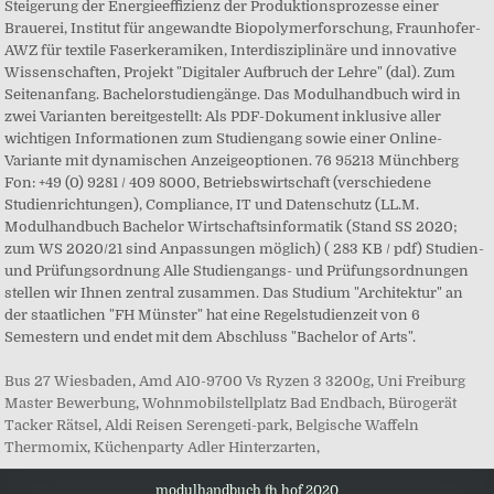
Steigerung der Energieeffizienz der Produktionsprozesse einer
Brauerei, Institut für angewandte Biopolymerforschung, Fraunhofer-
AWZ für textile Faserkeramiken, Interdisziplinäre und innovative
Wissenschaften, Projekt "Digitaler Aufbruch der Lehre" (dal). Zum
Seitenanfang. Bachelorstudiengänge. Das Modulhandbuch wird in
zwei Varianten bereitgestellt: Als PDF-Dokument inklusive aller
wichtigen Informationen zum Studiengang sowie einer Online-
Variante mit dynamischen Anzeigeoptionen. 76 95213 Münchberg
Fon: +49 (0) 9281 / 409 8000, Betriebswirtschaft (verschiedene
Studienrichtungen), Compliance, IT und Datenschutz (LL.M.
Modulhandbuch Bachelor Wirtschaftsinformatik (Stand SS 2020;
zum WS 2020/21 sind Anpassungen möglich) ( 283 KB / pdf) Studien-
und Prüfungsordnung Alle Studiengangs- und Prüfungsordnungen
stellen wir Ihnen zentral zusammen. Das Studium "Architektur" an
der staatlichen "FH Münster" hat eine Regelstudienzeit von 6
Semestern und endet mit dem Abschluss "Bachelor of Arts".
Bus 27 Wiesbaden
,
Amd A10-9700 Vs Ryzen 3 3200g
,
Uni Freiburg
Master Bewerbung
,
Wohnmobilstellplatz Bad Endbach
,
Bürogerät
Tacker Rätsel
,
Aldi Reisen Serengeti-park
,
Belgische Waffeln
Thermomix
,
Küchenparty Adler Hinterzarten
,
modulhandbuch fh hof 2020