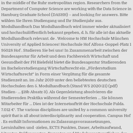
in the middle of the Ruhr metropolitan region. Researchers from the
Department of Computer Science are working with the Data Science in
Hamburg Graduate School (DASHH) – and looking for answers. Bitte
wählen Sie Ihren Studiengang und Ihr Studienjahr aus.
Modulhandbuch Das Modulhandbuch wird immer wieder aktualisiert
und hochschulöffentlich bekannt gegeben, d. h. für alle ist das aktuelle
Modulhandbuch relevant. de . Welcome to HM Hochschule München
University of Applied Sciences! Hochschule Hof Alfons-Goppel-Platz 1
95028 Hof . Studieren Sie bei uns! In Zusammenarbeit zwischen der
Bundesagentur für Arbeit und dem Fachbereich Wirtschaft und
Gesundheit der FH Bielefeld bietet die Bundesagentur Studierenden
im Bachelorstudiengang Wirtschaftsrecht ein „Förderstudium
Wirtschaftsrecht“ in Form einer Vergütung für die gesamte
Studienzeit an. im Jahr 2019 unter den beliebtesten deutschen
Hochschulen den 5. Modulhandbuch (Stand WS 2020/21) (pdf)
Studien- … §18b Absatz 3). Als Gegenleistung absolvieren die
Studierenden Praktika während der Semesterferien … Sie können
Mitarbeiter für … Dies ist der Internetauftritt der Hochschule Fulda.
7.012 €¹. The various disciplines are united by a common uni­ver­si­ty
spirit that is all about interdisciplinarity and cooperation. Campus Hof
. Es enthält Informationen zu Zulassungsvoraussetzungen,
Lerninhalten und -zielen, ECTS Punkten, Dauer, Arbeitsaufwand,