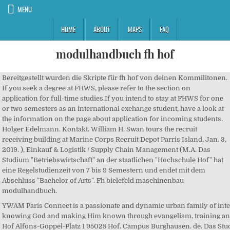
MENU
HOME
ABOUT
MAPS
FAQ
modulhandbuch fh hof
Bereitgestellt wurden die Skripte für fh hof von deinen Kommilitonen.
If you seek a degree at FHWS, please refer to the section on
application for full-time studies.If you intend to stay at FHWS for one
or two semesters as an international exchange student, have a look at
the information on the page about application for incoming students.
Holger Edelmann. Kontakt. William H. Swan tours the recruit
receiving building at Marine Corps Recruit Depot Parris Island, Jan. 3,
2019. ), Einkauf & Logistik / Supply Chain Management (M.A. Das
Studium "Betriebswirtschaft" an der staatlichen "Hochschule Hof" hat
eine Regelstudienzeit von 7 bis 9 Semestern und endet mit dem
Abschluss "Bachelor of Arts". Fh bielefeld maschinenbau
modulhandbuch.
YWAM Paris Connect is a passionate and dynamic urban family of international believers committed to knowing God and making Him known through evangelism, training and mercy ministries. Hochschule Hof Alfons-Goppel-Platz 1 95028 Hof. Campus Burghausen. de. Das Studium wird in Hof und Münchberg angeboten. Das Curriculum bildet den Aufbau des jeweiligen Studiengangs ab (PDF = Tabelle / JPEG = Grafik). Insgesamt wurde das Studium bisher 37 Mal bewertet. Das Studium "Wirtschaftsingenieurwesen" an der staatlichen "Hochschule Hof" hat eine Regelstudienzeit von 7 bis 9 Semestern und endet mit dem Abschluss "Bachelor of Engineering". LÖSCHEN. Das Studium wird als Vollzeitstudium und duales Studium angeboten. Bachelorstudiengang Betriebswirtschaft – Modulhandbuch 10 densegmente identifizieren. Das Studium wird als Vollzeitstudium und duales Studium angeboten. Modulhandbuch Bachelor EGU / EGU-PLUS. Es werden allerdings nur die durch die Studiendekaninnen und Studiendekane bereits freigegeben Module für alle sichtbar gemacht. Gehaltsabrechnungen), Produktionssteuerungen … So sind die in den einzelnen Modulen zu erwerbenden Kompetenzen detailliert dargestellt, welche Zulassungsvorausset-zungen es gibt oder welche Literatur empfohlen wird. Bitte wählen Sie Ihren Studiengang und Ihr Studienjahr aus. Betriebswirtschaft (verschiedene Studienrichtungen) Betriebswirtschaft dual; Digitale Wirtschaft (berufsbegleitend) Digitale Verwaltung (berufsbegleitend) Nur im Kriterium "Zahl der Studierenden" liegen wir im Mittelfeld. ana alcazar is a member of Vimeo, the home for high quality videos and the people who love them. hochschule hof - university of Applied Sciences. Hochschule Hof / Maschinenbau in externen Beurteilungen. Im Modulhandbuch sind alle Module und Lehrveranstaltungen des Studiengangs ausführlich beschrieben. Grundlagen der Regelungstechnik“ wird der einfachste, aber in der Praxis dennoch eminent wichtige Fall behandelt. Für Ihr Studium wünschen wir Ihnen viel Erfolg. Guido Patek ... MoPPS_Modulhandbuch_20100601.pdf pdf ANZEIGEN DOWNLOAD. View of the skyline and the campus of Frankfurt University of Applied Sciences, Germany. Modulhandbuch: Master Milch- und Verpackungswirtschaft MMV (PO ab WS2018) Modulhandbuch: Master Milch- und Verpackungswirtschaft MMV (PO ab WS2011) Zum Seitenanfang. Dann stehen Ihnen folgende Angebote zur Verfügung: Automobilkaufmann/ -frau. Campus Burghausen. Karlsruher Institut für Technologie Institut für Mess- und Regelungstechnik. Alfons-Goppel-Platz-1 95028 Hof Fon: +49 (0) 9281 / 409 3000, Kulmbacher Str. Modulhandbuch Master „Internationales Wirtschaftsingenieurwesen“ Methoden Kurs Innovation and Technology Management Methoden des Qualitätsmanagement im internationalen Umfeld International Technical Sales Management Life Cycle and Services Management . Ansprechpartner für diese Ausbildung: Schwaba … 'Data is the new gold.' The University of Tübingen is a place of cutting-edge research and excellent teaching. Modulhandbuch Bachelor Wirtschaftsinformatik (Stand SS 2020; zum WS 2020/21 sind Anpassungen möglich) ( 283 KB / pdf) Studien- und Prüfungsordnung Alle Studiengangs- und Prüfungsordnungen stellen wir Ihnen zentral zusammen. Das Studium wird in Hof und Münchberg angeboten. We deliver our products directly to companies and retailers all over Europe. Ausgehend von den Grundlagen eines Projektes werden folgende Teilbereiche behandelt: − Projektmanagementphasen und -prozesse − Projektpläne (Projektstruktur-und -ablaufplan) − Ressourcenmanagement Bereitgestellt wurden die Skripte für fh hof von deinen Kommilitonen. Renate Anschütz. Modulhandbuch-BW-Version3.1-SPO2016-20191001.pdf (1,0 MB) Modulhandbuch-BW-alteSPO-20160630.pdf (879,0 kB) Duales Studium . English Homepage of University of Applied Sciences Düsseldorf. Benèl is distributor and wholesaler of optical instruments and photo video equipment. FH Bielefeld University of Applied Sciences. Die Allgemeine Prüfungsordnung der … V Ü/S P LP V Ü/S P LP V Ü/S P LP V Ü/S P LP V Ü/S P LP V Ü/S P LP SWS LP Mathematisch-naturwissenschaftliche Module Modul Mathematik I 5 2 0 7 7 7 Modul Mathematik II 3 2 0 5 5 5 Modul Physik 3 1 0 5 4 5 95028 Hof. Es erwartet Sie ein praxisorientiertes Studium auf der Basis aktueller Forschungsergebnisse. Das Studium wird als Vollzeitstudium und duales Studium angeboten. (HAW Hamburg: Modulhandbuch Medien und Information, Stand; 2017-06-08, p. 5) Hiermit kündigen wir die Wahl der Wahlpflichtmodule für die Bachelorstudiengänge Bibliotheks- und Informationsmanagement sowie Medien und Information an: im Zeitraum vom 26.08. bis 28.08.2020 von/bis jeweils 12:00 Uhr mittags können Sie aus der Angebotsliste der Wahlpflichtmodule Ihres Bachelor. Im Hochschulranking der Bewertungswebsite studycheck belegt die Hochschule Hof (darunter auch Betriebswirtschaft!!!) Studienbüro Studiengangreferent. In diesem Modulhandbuch finden Sie detailliertere Informationen zu den Modulen, die in dem Studiengang angeboten werden. Modulhandbuch - Betriebswirtschaft Studienjahr Studienjahr wählen WS 2020 SS 2020 WS 2019 SS 2019 WS 2018 SS 2018 WS 2017 SS 2017 WS 2016 SS 2016 WS 2015 SS 2015 WS 2014 SS 2014 WS 2013 SS 2013 WS 2012 SS 2012 WS 2011 SS 2011 WS 2010 SS 2010 WS 2009 SS 2009 WS 2008 SS 2008 WS 2007 SS 2007 WS 2006 Hochschule Hof / Maschinenbau in externen Beurteilungen. Titel Multivariable Control Systems Durchführung Prof. Jörg Raisch (Vorlesung/Lecture), Dipl.-Ing. Dafür wird zunächst ein Konzeptionsprozess vorgestellt, in dem in sechs Schritten alle wesentlichen Fragen mit Hintergrundwissen und zahlreichen praktischen Beispielen aus Hochschulen und den unterschiedlichen Fakultäten beantwortet werden. : 0 60 21-4206-624 und -620 E-Mail: studienbuero.wr@th-ab.de Fakultät Ingenieurwissenschaften 76; 95213 Münchberg; Raum H16 Dauer: - Vorstellung des Studiengangs 30 Minuten - Beschreibung des Werdegangs und der … Dann stehen Ihnen folgende Angebote zur Verfügung: ), Einkauf & Logistik / Supply Chain Management (M.A. These pages will help you master the challenges of university life. Konstruktive Betrachtung und wärmetechnische Berechnung eines praktischen Beispiels. FH Bielefeld - Informationen zu Studium, Lehre, Forschung und Entwicklung an der Fachhochschule Bielefeld. Die Handbücher sind nach Lehreinheiten und innerhalb dieser alphabetisch nach Modulen geordnet. Die RWTH Aachen ist ein Ort, an dem die Zukunft unserer industrialisierten Welt gedacht wird - Thinking the Future LÖSCHEN. Das Studium "Wirtschaftsingenieurwesen" an der staatlichen "Hochschule Hof" hat eine Regelstudienzeit von 7 bis 9 Semestern und endet mit dem Abschluss "Bachelor of Engineering". Modulhandbuch umweltingenieurwesen hda — umweltingenieurwesen studieren. Insgesamt wurde das Studium bisher 9 Mal bewertet. Stand: August 2019 2 Innovation and Technology