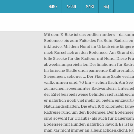
HOME
ABOUT
MAPS
FAQ
Mit dem E-Bike ist das endlich anders – da kann man locker Höhenmeter erklimmen und quer durchs Land fahren, zum Beispiel bei einer spritzigen Tour vom Bodensee bis zum Fuße des Piz Buin. Radreisen mit Hund - ein ganz besonderes Urlaubserlebnis. Motorboot . Auch der Gepäcktransfer von Hotel zu Hotel ist im Preis inklusive. Mit dem Hund im Urlaub eine längere Radtour oder sogar eine Radreise zu machen, kann jedenfalls etwas sehr Schönes sein. Zum Abschluß führt die Tour nach Rorschach an den Bodensee. Am Strand des Sees können Sie sich entspannen oder ein Sonnenbad nehmen. Perfekt für eine Radtour mit Hund. Etappe war eine tolle Strecke für die Radtour mit Hund. Diese Frage, ob man mit Hund fahrradfahren darf, muss man erstmal mit einem Jein beantworten. Zu den schönsten und abwechslungsreichsten Destinationen für Radreisen zählt der Bodensee.Die Weite der Seefläche, abwechslungsreiche Landschaftsbilder mit Alpenpanorama, historische Städte und spannende Kulturerfahrungen in drei Ländern – das alles unterwegs auf einem durchgängig gut ausgebauten Radrundweg ohne große Steigungen, schöner … Der Fläming Skate verläuft abseits von befahrenen Autostraßen. Urlaub mit Hund - Unterkünfte am Untersee & Hegau in denen auch Hunde willkommen sind. 70 km – schön flach. Am See . Urlaub am Untersee & Hegau mit Hund. Neben diesen Touren ist es aber auch möglich eine Radtour über mehrere Tage zu machen, sogenanntes Radwandern. Unternehmen Sie Spaziergänge oder Radtouren mit der ganzen Familie, z.B. Ein toller Urlaub für die Augen. An den Talsperren der Eifel beispielsweise befinden sich zahlreiche Wege, die für eine Fahrradreise mit dem Vierbeiner genutzt werden können. Aber als beliebtester Radweg der Welt hat er natürlich noch viel mehr zu bieten: einzigartige Blicke auf den drittgrößten See Europas, die dahinter liegenden Berge, malerische, historische Städte und traumhafte Naturlandschaften. Die etwa 100 Kilometer lange Strecke startet in Bregenz am Bodensee auf etwa 400 Metern und führt bis nach Gaschurn auf etwa 980 Metern. Radreise rund um den Bodensee. Der Bodensee-Radweg ist der Traum eines jeden Globetrotters: Drei Länder in einer nur fünftägigen Fahrradtour erkunden. Stellplätze sind sowohl für Urlaubs- als auch für Dauercamper vorhanden. Hallo, also, wir planen für nächstes Jahr 2014 im Herbst oder Frühjahr 2015 eine Radtour rund um den Bodensee mit Hunden natürlich :jawoll: Es ist ja noch eine Menge Zeit, aber man muss sich ja doch so Gedanken machen, es muss etwas vorbereitet sein meist denkt man gar nicht immer an alles:nachdenklich1: Patty wird nächstes Jahr im Herbst ja 8,5 Jahre sein oder eben 2015 schon 9. Reisebericht: Die klassische Bodensee-Radtour | Radweg-Reisen Alle waren sehr Radfahrer und Hunde freundlich. Fast kein Autoverkehr auf der Strecke. 220 Kilometer Gesamtstrecke. Buchen Sie bei uns einen Radurlaub zusammen mit Ihrem Hund. Die Strecke ging von Gustavsburg über Eltville, Hattenheim, Mittelheim, Geisenheim, Rüdesheim, Bingen, Einzberg, Langscheid nac