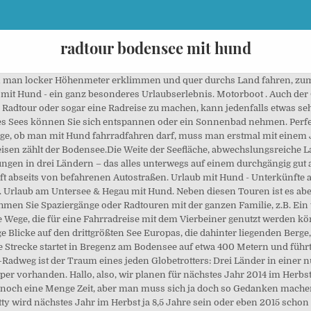
radtour bodensee mit hund
h St. Goar. Die Strecken waren gut gewählt und die Unterkünfte hervorragend. Erleben Sie zusammen mit Ihrem Hund … Radtour mit Hund (Foto: Pixabay) Laut Paragraf 28 der Straßenverkehrsordnung dürfen Radfahrer nur Hunde mitführen, keine anderen Tiere. Weitere Ideen zu radtour bodensee, radtour, bodensee. Camping quer durch Tirol nach Vorarlberg. Es gibt kein prinzipielles Verbot, dass man seinen Hund an der Leine nicht mit dem Fahrrad mitnehmen darf. Hügelig sind die ersten Kilometer aus Konstanz und mittelmäßige Steigungen sind ab Wallhausen bis zum Bodanrück zu fahren. Die Radwege sind gut ausgeschildert und führen im Frühjahr und im Sommer durch ein wahres Blumenmeer. Je nach Erwartungen, Kondition und Zeit, kannst du den gesamten Bodensee oder auch nur … Der Bodensee ist Teil von Deutschland, Österreich und der Schweiz und insgesamt 63 km lang. 50 min, www.der-katamaran.de), in Konstanz auf dem Bodensee-Radweg zum Seerhein in Richtung Insel Reichenau. Werden die genannten Punkte beachtet, steht einer erfolgreichen Radtour mit dem Hund nichts mehr im Weg – nun müssen nur noch die geeigneten Strecken in Deutschland gefunden werden. Radurlaub am Bodensee: Mit einer Tour am Bodensee decken Sie gleich 3 Länder ab - Österreich, Deutschland und die Schweiz. Dann nehmen Sie Ihren Hund doch einfach mit in den Urlaub. Öffnungszeiten: - alles zu ... Der Campingplatz liegt an einem abfallenden Südhang, in direkter Lage am Bodensee. Erleben Sie eine Destination voller Möglichkeiten. Hier bleiben keine Urlaubswünsche offen. Sie möchten Ihren treuen Vierbeiner im Urlaub nicht allein zu Hause lassen und zu Verwandten, Bekannten oder in eine Pension geben? Es waren auch wieder ca. Buchen Sie für Ihren Urlaub eine Unterkunft am Untersee & Hegau mit Hund direkt beim Gastgeber. Jedoch muss selbstverständlich das Tierschutzgesetz beachtet werden.. Wenn man z.B. In Lindau finden Sie auch viele Bodensee-Hotels für Urlaub mit Hund. Ein ängstliches und schreckhaftes Tier ist … Mir hat die Radtour mit Hund sehr gut gefallen! Rundtour ab Konstanz mit viel Zeit für Pausen – 7 Tage / 6 Nächte ab 499 € – Der Klassiker am Bodensee: Gemütliche Radreise mit Gepäcktransport! Jetzt online buchen! Mehrtägige Mit Kindern Mit Hund Längste Schönste Du suchst Radtouren in Deutschland, die du bequem mit deinem Hund bewältigen kannst? Die Tour beginnt im Toggenburg, führt auf kleinen Sträßchen hoch bis auf die Schwägalp, wo sich die Talstation der Säntisbahn befindet. Der Bodensee Radweg. Vom Schloss Montfort in Langenargen durch das Eriskircher Ried nach Friedrichshafen. Hier findest du 25 Radwege in Deutschland, welche hundefreundlich sind. Radtour . Kanu . Gut war es, dass ich in Willemstad einen Ruhetag zwischendurch hatte, an dem ich mit dem Hund eine lange Wanderung machen konnte. Ist man mit der Familie unterwegs oder möchte Freizeitangebote und kulturelle Sehenswürdigkeiten wahrnehmen, kann die Tour zu einem schönen Radurlaub ausgebaut werden. Ob allein, zu zweit oder mit der ganzen Familie, ob zum Camping- oder Wellnessurlaub, ob ein verlängertes Wochenende mit Hund oder zur Hochzeit – Lindau im Bodensee ist bunt, facettenreich, inspirierend. Immer wieder fährt man durch kleinere Dörfer oder überquert eine Straße. Wer mit dem Hund in Urlaub fährt, möchte nicht unbedingt immer in die Ferienwohnung. Radreisen mit Hund Alle unsere Reisen sind grundsätzlich auf die speziellen Anforderungen an einen "Urlaub mit Hund" zugeschnitten. Radtour über die Schwägalp – Vom Toggenburg an den Bodensee. Diese dürfen den Verkehr nicht gefährden und müssen die Kommandos von Frauchen oder Herrchen befolgen. Urlaub mit dem Hund am Bodensee: Vorteile Wander-, Kultur-, Strand-, Natur- und Abenteuerurlaub: Am Bodensee können Sie die verschiedensten Urlaubsarten miteinander kombinieren Ihr Vierbeiner wird sich bei all den Hundestränden am Bodensee wie ein waschechter Seehund fühlen. Mit Hund unterwegs im gemieteten Campervan von Innsbruck bis zum Bodensee nach Bregenz. Vom Hafenbahnhof mit dem Katamaran nach Konstanz (fährt stündlich 8.02 Uhr, 9.02 Uhr, usw., Fahrzeit ca. Durch die Nutzung der Bodensee Fährschiffe, kann zwischen verschiedenen Tourvarianten gewählt werden. Vorausgesetzt natürlich, Ihr habt Euch schon zu Hause ein bisschen darauf vorbereitet. Rundtour ab Konstanz über Schaffhausen und Überlingen – Kurze Radtour am Bodensee und zum Rheinfall – mit Gepäcktransport – 4 Tage / 3 Nächte ab 259 € Die aussichtsreiche Radtour, von Friedrichshafen aus Richtung No