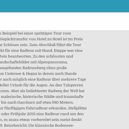
nnenhorn und durch das Hinterland zurück, hat neben Obst, Hopfen und Wein einiges zu bieten. Radwanderkarten Bodensee. An solchen Stellen habe ich Heaven an die Leine. Eine Radtour mit Kindern am Bodensee ist auf Reichenau besonders vorteilhaft, da die Strecken abseits des Durchfahrtsverkehrs liegen und die Kinder so weniger Gefahren ausgesetzt sind. Die Tour rund um den Bodensee zeichnet sich durch die herrliche Landschaft, gut beschilderte Radwege und wenig Steigungen aus. 08.07.2019 - Erkunde Anja Münzers Pinnwand „Radtour bodensee“ auf Pinterest. Unterwegs mit unseren Leihrädern oder dem eigenen Rad von/bis Konstanz mit Übernachtungen in Hotels inkl. sehr schnell mit einem … Frühstück. Tierfreundliche Hotels, Pensionen und Gasthöfe, sind ebenso selbstverständlich wie die Bereitstellung von Spezial-Equipment, dass Sie für eine längere Radtour mit Hunden benötigen. Danach geht es durchs Appenzell in die Metropole der Ostschweiz St. Gallen. Er teilt sich in den Unter und Obersee auf und die Stadt Konstanz liegt auf der Landzunge, die die beiden Teile trennt. Ansonsten ist diese Bodensee Radtour sehr flach. Ja, man darf das im Prinzip. Ganz wichtig vor der Radtour mit dem Hund ist sicher zu stellen, dass Dein Hund auf Deine Kommandos hört und gehorsam ist. auf dem Bodenseeradweg oder den langen Bodensee-Königsseeradweg. Verbringen Sie gemeinsam mit Ihrem Vierbeiner einen entspannenden Urlaub am Bodensee in einer günstigen Ferienunterkunft. Wobei der Ja-Teil schon erheblich wichtig ist:. Gut geeignet für die Radtour mit Hund sind daher auch eher Wald- und Feldwege. So triffst du unterwegs auf eine noch vollkommen unberührte Tier- und Pflanzenwelt, überquerst eine Kabelhängebrücke und fährst direkt am Bodensee-Ufer entlang. Wir haben uns für Dich zu Radfahren & Mountainbiken mit Hund im Urlaub Gedanken gemacht - Fahrradfahren & Mountainbiken mit Hund in Europa Bodensee-Geheimtipps mit dem Rad entdecken Wenn du die ganz besonderen Ecken am Bodensee entdecken möchtest, musst du eine Radtour um den See machen. Die klassische Radtour mit Hund ist eine kleinere Tagestour, in gemäßigtem Tempo, wobei der Hund direkt am Fahrrad mit läuft. Auf dem Bodensee haben Sie die Möglichkeit verschiedene Arten von Wassersport zu betreiben. Wir wünschen euch viel Spass beim Radfahren! Super Strecke und fast die ganze Zeit am Rhein entlang. Die klassische Tour hat ca. Das “bei Fuß” laufen ist sehr wichtig, denn die Fellnase läuft am sichersten rechts neben de