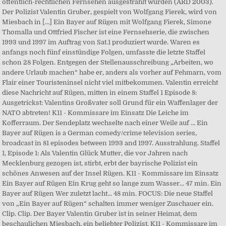
öffentlich-rechtlichen Fernsehen ausgestrahlt wurden (ARD 2003).
Der Polizist Valentin Gruber, gespielt von Wolfgang Fierek, wird von
Miesbach in […] Ein Bayer auf Rügen mit Wolfgang Fierek, Simone
Thomalla und Ottfried Fischer ist eine Fernsehserie, die zwischen
1993 und 1997 im Auftrag von Sat.1 produziert wurde. Waren es
anfangs noch fünf einstündige Folgen, umfasste die letzte Staffel
schon 28 Folgen. Entgegen der Stellenausschreibung „Arbeiten, wo
andere Urlaub machen“ habe er, anders als vorher auf Fehmarn, vom
Flair einer Touristeninsel nicht viel mitbekommen. Valentin erreicht
diese Nachricht auf Rügen, mitten in einem Staffel 1 Episode 8:
Ausgetrickst: Valentins Großvater soll Grund für ein Waffenlager der
NATO abtreten! K11 - Kommissare im Einsatz Die Leiche im
Kofferraum. Der Sendeplatz wechselte nach einer Weile auf … Ein
Bayer auf Rügen is a German comedy/crime television series,
broadcast in 81 episodes between 1993 and 1997. Ausstrahlung. Staffel
1, Episode 1: Als Valentin Glück Mutter, die vor Jahren nach
Mecklenburg gezogen ist, stirbt, erbt der bayrische Polizist ein
schönes Anwesen auf der Insel Rügen. K11 - Kommissare im Einsatz
Ein Bayer auf Rügen Ein Krug geht so lange zum Wasser... 47 min. Ein
Bayer auf Rügen Wer zuletzt lacht... 48 min. FOCUS: Die neue Staffel
von „Ein Bayer auf Rügen“ schalten immer weniger Zuschauer ein.
Clip. Clip. Der Bayer Valentin Gruber ist in seiner Heimat, dem
beschaulichen Miesbach, ein beliebter Polizist. K11 - Kommissare im