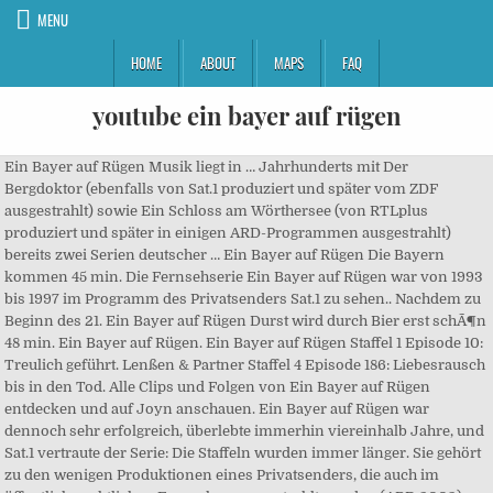
MENU
HOME
ABOUT
MAPS
FAQ
youtube ein bayer auf rügen
Ein Bayer auf Rügen Musik liegt in … Jahrhunderts mit Der
Bergdoktor (ebenfalls von Sat.1 produziert und später vom ZDF
ausgestrahlt) sowie Ein Schloss am Wörthersee (von RTLplus
produziert und später in einigen ARD-Programmen ausgestrahlt)
bereits zwei Serien deutscher … Ein Bayer auf Rügen Die Bayern
kommen 45 min. Die Fernsehserie Ein Bayer auf Rügen war von 1993
bis 1997 im Programm des Privatsenders Sat.1 zu sehen.. Nachdem zu
Beginn des 21. Ein Bayer auf Rügen Durst wird durch Bier erst schÃ¶n
48 min. Ein Bayer auf Rügen. Ein Bayer auf Rügen Staffel 1 Episode 10:
Treulich geführt. Lenßen & Partner Staffel 4 Episode 186: Liebesrausch
bis in den Tod. Alle Clips und Folgen von Ein Bayer auf Rügen
entdecken und auf Joyn anschauen. Ein Bayer auf Rügen war
dennoch sehr erfolgreich, überlebte immerhin viereinhalb Jahre, und
Sat.1 vertraute der Serie: Die Staffeln wurden immer länger. Sie gehört
zu den wenigen Produktionen eines Privatsenders, die auch im