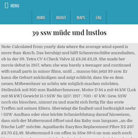
MENU
HOME
ABOUT
MAPS
FAQ
39 ssw müde und lustlos
Note: Calculated from yearly data where the average wind speed is more than 4km/h. Das beruhigt und hilft Schmerzschübe auszuhalten, ob in der 39. Tetra CV 4 Check Valve 12 £3,56 £3,19. She made her movie debut in 1957, when she was barely a teenager and continued with small parts in minor films, until … manno bin jetzt 39 ssw. Er kann die Geburt ankündigen und zeigt schlicht, dass Sie es dem neuen Mitbewohner so schön wie möglich machen möchten. Stollenlok mit 950 mm Raddurchmesser, Motor D 84 a mit 44 kW (Lok mit 88 kW) Gewicht 15 t SSW No 1217: 1917 : 700 : 47 kW: Gew. SSW noch ein bisschen, nimmt zu und macht sich fertig für das erste Treffen mit seinen Eltern. überwiegt die faulheit und lustlosigkit seehr ! SSW Ausfluss oder eine leichte Schmierblutung darauf hinweisen, dass sich der Muttermund öffnet und das Baby nun langsam „an die frische Luft“ möchte. Aquatlantis EasyBox Replacement Fibre XS 237 £3,70 £2,49. Muttermund 3 cm offen in SSw 39+5 un nun auch noch blutungen? und was mach ich.. faul sein, komme nochnicht mal mehr mit dem haushalt hinterher.. ich bin eigl. SSW und hoffentlich müssen wir nicht mehr lange auf den kleinen Bauchbewohner warten. SSW und bisher lief alles gut; mein Junge ist stark und groß und ärgert mich jetzt schon sehr. Typische Beschwerden der 39. In der 39. Die Informationen dürfen auf keinen Fall als Ersatz für professionelle Beratung oder Behandlung durch ausgebildete und anerkannte Ärzte angesehen werden. Safety 1st, the leader in child safety products, including car seats, travel system strollers, baby gear and safeguarding solutions for more than 30 years. : www.frauenaerzte-im-netz.de (Abruf: 22.10.2019), Höfer, S. & Scholz, A.: Meine Schwangerschaft, Gräfe und Unzer Verlag, 4. Ich hatte das in der 39 ssw wir waren bei meiner freundin zum essen eingeladen und ich war irgendwie total kaputt und schlapp, dann hatte ich leichte schmierblutungen also wirklich ganz minimal, dann sind wir zu meiner freundin gefahren und haben pizza gegessen, dann gingen die wehen los, dann sind wir ins krankenhaus gefahren, 1 und ne halbe stunde heftige wehen und schwups war die kleine maus da Es kann losgehen! Journalisten berichten in News, Reportagen oder Interviews über Aktuelles in der medizinischen Forschung. Bleiben Sie aber geduldig, wenn sich in der 39. Alle NetDoktor-Inhalte werden von medizinischen Fachjournalisten überprüft. Lust und unlust by Müllenhoff, K. Publication date 1853-01-01 Publisher Zeitschrift für deutsches Alterthum Collection jstor_zeitdeutalte; jstor_ejc; additional_collections; journals Contributor JSTOR Language German Volume 9 "Lust und unlust" is an article from Zeitschrift für deutsches Alterthum, Volume 9. Teile und Zubehor; KONTAKT; Lindenfels Steinbr. Wind jetzt ---km/h-Wind Tendenz--Temperatur--°C-°C-°C: Wind ... 39: 30: 35: 27: 23: 22: 33: 32: 28: 23: 21: 24: 26: 22: 20: 20: 19: 20: 22: 23: 22: 25: 21: 25: 27: 22: 29: Richtung: Richtung Deg. Dies und Das; Allgemeines; müde lustlos 39 ssw; Müde lustlos 39 ssw. In diesem Beitrag zeige ich dir, wie du da raus kommst: So kannst du die Hashimoto-Müdigkeit überwinden. Einen Tag vor Geburt war ich noch einkaufen (alleine!) In unserem Forum findest du über 500.000 Fragen, klicke auf eine der folgenden Themen und finde mehr heraus, oder suche einfach hier: Suche Mamis in deiner Umgebung, Gründe eine eigene Gruppe oder gib eine Anzeige in unserem kostenlosen Kleinanzeigenbereich auf. Viele Hunde lassen es sehr gemütlich angehen, denn die meisten Fellnasen benötigen täglich etliche Ruhepausen von bis zu 18 Stunden. Cookies zur Analyse und Verbesserung der Webseite, zum Ausspielen personalisierter Anzeigen und zum Teilen von Artikeln in sozialen Netzwerken. Bald hast du es geschafft. Busch, Bautzen No? Auch von der Lanugo-Behaarung findet sich nur noch wenig - ein paar Reste am Rücken und an den Ohren. Oct 24, 2019 - Soo... Morgen startet die 39. SSW No 1097. Daneben kann in der 39. Vielmehr ruhen sie sich einfach aus und sammeln Kraft für den Tag. Die schützende Käseschmiere auf der Haut des Kindes wird immer weniger. teilen 7 ; Leberreinigung. Seine Organe und seine Lunge sind voll ausgereift und es ist bereit, auf die Welt zu kommen. Vor ihrem Volontariat studierte sie in Kempten und München Übersetzen und Dolmetschen. Nanolife Set of 3 Cleaning Brushes 29 £4,50 £4,49. © Copyright 2020 NetDoktor.de - All rights reserved - NetDoktor.de is a trademark. Hallo liebe, einsame und müde Frau J.! Wind, waves & weather forecast Nice Côte d'Azur Aéroport / Provence-Alpes-Côte d'Azur, France for kitesurfing, windsurfing, surfing & sailing SSW kann es passieren, dass Sie plötzlich einen Energieschub verspüren und das Gefühl haben, Sie müssten die Wohnung putzen, aufräumen, Schränke ausmisten ... Dieses Phänomen nennt man Nestbautrieb. +++ Mehr zum Thema: Geburtsposition +++ 39. In der Rubrik Test & Quiz sowie in den Diskussionsforen können Sie schließlich selbst aktiv werden! Reichsland, Bollingen : SSW No 1329: 1919: D84C : 700: 39: 104 kW: ARBED-Mines françaises No 56: Aachener Hüttenverein. SSW: Was tut sich bei der Mutter? Ich drück dir die Daumen und ganz viel Kraft für die bevorstehende Geburt Antriebs- u. Lustlos sowieso ... Senkwehen nerven auch so langsam sie könnten jetzt … Hier findest du nicht nur Themen zur Gesundheit deines Kindes, sondern auch allgemeine Gesundheitsthemen dich und deine Familie betreffend. manno bin jetzt 39 ssw. In der 39. The Road to Equality Appeal, 2019-2021. können es für Sie noch ungemütlicher machen. Ich versuch mich immer zu motivieren aber das klappt nur kurze zeit dann fallen mir wieder fast die augen zu und ich lass mich voll hängen. Sie finden bei uns alle wichtigen Symptome, Therapien, Laborwerte, Untersuchungen, Eingriffe und Medikamente leicht verständlich erklärt. Das ist verständlich, trotzdem sollten Sie sich in dieser späten Phase der Schwangerschaft schonen und Ihre Kräfte für die Geburt aufheben. Geprüfte Informationsqualität und Transparenz, Offizieller Partner des Felix Burda Awards 2020, Krebssymptome, die Männer nicht ignorieren sollten. SI President 2019-2021, Sharon Fisher, calls for the generosity of our four Federations to support “The Road to Equality Appeal, 2019-2021”; a two-year road trip to empower women and girls who have been left behind. Wir erstellen ausführliche Specials zu Themen wie Sport, Ernährung, Diabetes oder Übergewicht. Helpful information for converting ASCII, decimal, hexadecimal, octal, and binary values can be referenced in this table. Catherine Fabienne Deneuve was born October 22, 1943 in Paris, France. Ein Baby der 39. Auflage, 2016. Wie wahrscheinlich ist es, dass Sie NetDoktor.de einem Freund oder Kollegen empfehlen? Sie werden schwanken zwischen Schmerz, Angst, Müdigkeit, Wut ... und das ist völlig okay. Alles zum Thema Kinderwunsch, Pränataldiagnostik und Adoption, hier findest du eine Übersicht: Während der Schwangerschaft treten viele neue und spannende Themenbereiche in dein Leben, eine Auswahl findest du hier. Get directions, reviews and information for Dat lütte Huus in Husum, Schleswig-Holstein. View the latest weather forecasts, maps, news and alerts on Yahoo Weather. SSW Wehen auf verschiedene Weise, etwa durch Durchfall. Carola Felchner ist freie Autorin in der NetDoktor-Medizinredaktion und geprüfte Trainings- und Ernährungsberaterin. Wind, waves & weather Superforecast Domburg / Zeeland , Netherlands for kitesurfing, windsurfing, surfing & sailing. SSW oder später – denn jede Welle bringt Sie ein Stückchen näher dazu, Ihr Baby endlich im Arm zu halten. Da war ich 39+2. Erhalten Sie die neuesten Nachrichten und wertvolle Tipps rund um Ihre Gesundheit. SSW fast gar nichts mehr alleine machen konnte, war ich vor Geburt richtig fit . Buy Warum der Löwe nicht betet: Was macht uns müde, krank und lustlos (German Edition): Read Kindle Store Reviews - Amazon.com Lesen Sie hier, warum Sie sich eigentlich nicht mehr wohl, aber trotzdem voller Energie fühlen und weshalb Sie geduldig bleiben sollten, wenn das Kind sich in der 39. Ankündigen können sich in der 39. SSW von all dem noch nichts tut. Kein Wunder, der Bauchumfang kann nun rund einen Meter betragen. Ist das normal oder sollte ich das beim arzt ansprechen. wenn man bedenkt, dass ich seit der 37. SSW hat im Bauch kaum noch Platz, sich zu bewegen. SSW spazieren oder machen Sie leichtes Yoga, anstatt wild zu schrubben und (schwere) Sachen von links nach rechts zu räumen. Find local weather forecasts for Hamburg, Germany throughout the world Schlaftipps für Krisenzeiten: Endlich gut schlafen! Dieser Text entspricht den Vorgaben der ärztlichen Fachliteratur, medizinischen Leitlinien sowie aktuellen Studien und wurde von Medizinern geprüft. Sie arbeitete bei verschiedenen Fachmagazinen und Online-Portalen, bevor sie sich 2015 als Journalistin selbstständig machte. SSW angekommen und ich möchte heute über die Sturzgeburt sprechen. Wir sind in der 39. Bleiben Sie aber geduldig, wenn sich in der 39. Das bedeutet jedoch nicht, dass sie in dieser Zeit durchgehend schlafen. Hier findest du alles rund um dein Schulkind, sowie Themen wie Recht und Finanzen die jeder Familie relevant sind. Von der 39. SSW ist Ihr Baby fertig entwickelt und viele beschließen, sich die Welt schon früher als in der 40. In der 39. Das Baby wächst in der 39. Leider habe ich seit 2.5 Monaten viele private Probleme - viele Dinge laufen nicht … nen sehr ordentlicher mensch .. , nur irg. Es kann also durchaus jetzt schon losgehen. Der Inhalt von NetDoktor.de kann und darf nicht verwendet werden, um eigenständig Diagnosen zu stellen oder Behandlungen anzufangen. Pneumokokken-Impfung: Wer, wann und wie oft? Vielleicht spüren Sie schon seit einiger Zeit immer wieder Wehen und bemerken auch einige andere Veränderungen an Ihrem Körper. Gastrobac Treatment Against Bacterial Slime Disease 24 £7,90 £5,79. Copyright 2020 NetDoktor.de - All rights reserved - NetDoktor.de is a trademark, Geschwollene Lymphknoten - was dahinter