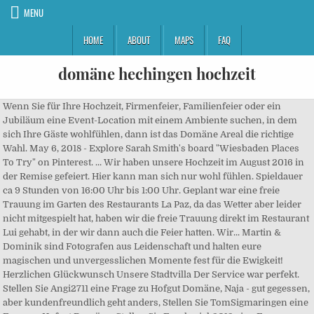
MENU
HOME
ABOUT
MAPS
FAQ
domäne hechingen hochzeit
Wenn Sie für Ihre Hochzeit, Firmenfeier, Familienfeier oder ein Jubiläum eine Event-Location mit einem Ambiente suchen, in dem sich Ihre Gäste wohlfühlen, dann ist das Domäne Areal die richtige Wahl. May 6, 2018 - Explore Sarah Smith's board "Wiesbaden Places To Try" on Pinterest. ... Wir haben unsere Hochzeit im August 2016 in der Remise gefeiert. Hier kann man sich nur wohl fühlen. Spieldauer ca 9 Stunden von 16:00 Uhr bis 1:00 Uhr. Geplant war eine freie Trauung im Garten des Restaurants La Paz, da das Wetter aber leider nicht mitgespielt hat, haben wir die freie Trauung direkt im Restaurant Lui gehabt, in der wir dann auch die Feier hatten. Wir... Martin & Dominik sind Fotografen aus Leidenschaft und halten eure magischen und unvergesslichen Momente fest für die Ewigkeit! Herzlichen Glückwunsch Unsere Stadtvilla Der Service war perfekt. Stellen Sie Angi2711 eine Frage zu Hofgut Domäne, Naja - gut gegessen, aber kundenfreundlich geht anders, Stellen Sie TomSigmaringen eine Frage zu Hofgut Domäne, Stellen Sie Frankreich2013 eine Frage zu Hofgut Domäne, Stellen Sie EYKIW eine Frage zu Hofgut Domäne, Datenschutzerklärung und Verwendung von Cookies, Hotels in der Nähe von Römisches Freilichtmuseum, Hotels in der Nähe von Die Synagoge in Hechingen, Hotels in der Nähe von Oldtimermuseum Zollernalb, Hotels in der Nähe von Bahnhof Hechingen Landesbahn, Hotels in der Nähe von Bahnhof Schlatt (Hohenz), Hotels in der Nähe von Bahnhof Jungingen (Hohenzollern), Hotels in der Nähe von Bahnhof Starzeln - Hausen, Hotels in der Nähe von Bahnhof Burladingen, Restaurants in der Nähe von Hofgut Domäne, Restaurants in Hechingen: mexikanisch/Texmex, Restaurants mit glutenfreien Gerichten in Hechingen. Gehobene bürgerliche Küche im Hautprestaurant (es gibt auch noch eins mit italienischer und eins mit mexikanischer Küche). Heiraten in Hechingen heißt Hochzeit zum Fuße der überregional bekannten Burg Hohenzollern. Fragen & Antworten. Hechingen - "Die Ehe ist die wichtigste Entdeckungsreise, die der Mensch unternehmen kann", sagte der Philosoph Sören Kierkegaard. Wenn es um Gesundheitsrisiken geht - viele abgefüllte Mineralwässer sind stärker verkeimt als städtisches Leitungswasser in D. Kundenfeindlich aus Gedankenlosigkeit? Tämä tarkoittaa sitä, että kotiinkuljetuksella tilatut tuotteet toimitetaan vastaanottajan ovelle ja kuljettaja soittaa ovikelloa ja siirtyy etäämmälle. Wir waren in der Hofgut Domäne Hechingen zu Gast. 497 likes. Oft werden sie vergast, erschossen oder erschlagen. Barbecue mit Profi-Smoker – das Sommer-Highlight! Wir überlegen jetzt schon was wir als nächstes hier feiern können...Die Besitzer Thomas und Manu sind mir richtigem Herzblut dabei und dies merkt man auch. 4,124 Followers, 175 Following, 781 Posts - See Instagram photos and videos from Leikkien (@leikkien) Offenes Feuer, Sitzplätze im Freien unter beheizten Spitzpagoden, romantische Beleuchtung, besondere Glühweine u.v.m. Die Silvester Veranstaltungen wurden aufgrund der aktuellen Corona Lage abgesagt! Music by Ricardo und Foto´s mit Marcus Braun Fotografie! Hochzeit im Kuhstall. Independent since 1982. It originated in the area around the town of Hechingen in Swabia during the 11th century. Diese Version unserer Website wendet sich an Deutschsprachige Reisende in Deutschland. Beanspruchen Sie Ihren Eintrag kostenlos, um z. Die Bedungen waren freundlich. Kaffepaussi.fi:n Hoksnokka kokoaa samalle sivulle päivän sudokun, viikon kysymystusinan, hauskat testit ja kyselyt, sekä muut aivopähkinät! Das Essen war ausgezeichnet, die Gäste haben sich rumdum wohl gefühlt. KS Keskiviikko jaetaan keskiviikkoaamuisin kaikille Kouvolan Sanomien ja Kymen Sanomien tilaajille lehden liitteenä. Obwohl sehr viel los war, kamen Essen und Getränke sehr schnell. Laut Karte sind es 99 Stück in zahlreichen Variationen. Wir waren an einem Regentag dort, entsprechend wenig Gäste. Auf dem Hofgut findet man verschiedene Restaurants. Laadukkaat Lukkopolkimet Polkimet Pyörään netistä! zu mitnehmen frühstück mittagessen abendessen gemütliche Atmosphäre live musik brunch hochzeit sitzplätze im freien guter service ... Ihr bekommt mehr Information über die Speisekarte und die Preise von Hofgut Domäne, ... #7 von 126 Restaurants in Hechingen. | Velo-oxygen.fi - Polkupyörien erikoisliike! Hervorzuheben sind die Cocktails. in Sri Lanka – helfen auch Sie! Hofgut Domäne, Hechingen: 296 Bewertungen - bei Tripadvisor auf Platz 1 von 24 von 24 Hechingen Restaurants; mit 4/5 von Reisenden bewertet. KS Keskiviikko Mediatiedot KS KeskiviikkoLehtikaari 145130 KouvolaPuh. Sind Sie der Inhaber oder Geschäftsführer dieses Unternehmens? Es kann auch abgetrennt werden, da 2 stilvoll eingerichtete Nebenzimmer vorhanden sind. Kaffepaussi.fi tarjoaa joka päivä ilmaisen sudokun, hauskat testit ja aivopähkinät sekä parhaat vitsit. News, features, audio, video, shop and subscribe. Die Qualität ist zu loben. They took their name from their ancestral home, the Burg Hohenzollern castle near Hechingen. Unser Merchandise ist endlich da! Auch nicht gegen Aufpreis (steht zumindest nicht auf der Karte, möglicherweise hätten wir es auf Anfrage bekommen können)Was uns sehr negativ aufgefallen ist: Meine Frau wollte ein Glas Leitungswasser. Diese Bewertung ist die subjektive Meinung eines TripAdvisor-Mitgliedes und nicht die von TripAdvisor LLC. Von der Reservierung des Raumes an wurden wir von Herr und Frau Lacher und ihrem Team sehr gut betreut. Stellen Sie Katarina A eine Frage zu Hofgut Domäne. Maa- ja metsätaloustuottajain Keskusliitto MTK on ammatti- ja etujärjestö maanviljelijöille, metsänomistajille ja maaseutuyrittäjille. Haben Sie spezielle Fragen? Zoomen Sie heran, um aktualisierte Informationen anzuzeigen. Wir waren auf Empfehlung dort. Wir haben sehr oft das Feedback bekommen, dass die Gläser und Flaschen nie leer waren:-) Der Service war große Klasse und das ganze Ambiente perfekt. Osoitteenmuutoksille on oma paikka: voit tehdä sen täällä.Voit ilmoittaa osoitteenmuutoksesta myös ottamalla suoraan yhteyttä asiakaspalveluumme, yhteystiedot alla. Hofgut Domäne: Hochzeit - Auf Tripadvisor finden Sie 297 Bewertungen von Reisenden, 108 authentische Reisefotos und Top Angebote für Hechingen, Deutschland. Lue lisää Gigantin tarjoamista toimitustavoista ja kotiinkuljetuksesta. Wir sind sehr glücklich über unsere Wahl unsere Hochzeit hier zu feiern. Wir hatten eine super Beratung im Vorfeld. Hochzeit: Gäste: 70 : Postleitzahl: 16831: Ort: Kleinzerlang : Für unsere Hochzeit benötigen wir einen netten DJ, der morderieren und ordentlich Stimmung machen kann. Alla olevalla lomakkeella voit ottaa yhteyttä asiakaspalveluumme: ota yhteyttä tai anna palautetta. Im Video möchten wir Ihnen unseren Agentur Inhaber Alfred Newman als Moderator vorstellen. Auch für die Kinder ist hier viel geboten.Der Service war unschlagbar klasse und das Essen war gigantisch lecker. Es gibt eine typische mexikanische Auswahl an Gerichten und vor allen Ding eine Vielzahl an Steaks. Füllen Sie hierzu das Formular auf der nächsten Seite aus. Das Rindersteak jedoch war sehr zäh und das Schweinefilet noch zäher. Hofgut Domäne - Hechingen - Sept.2017 Wild Country & Udo G. Loading ... Hammer Eröffnungstanz auf der Hochzeit von Solli & Paddy - Hamburg 2015 - DOST VIDEO ® - Duration: 4:37. Parkplätze stehen reichlich zur Verfügung. Technik wird benötigt. Haben Sie spezielle Fragen? Eine traumhaftere Kulisse kann man sich kaum vorstellen. The House of Hohenzollern is a noble family and royal dynasty of electors, kings, and emperors of Prussia, Germany, and Romania. Klicke einfach auf "Kontakt aufnehmen" und schicke ihm eine Nachricht. Monipuolisesta tuotevalikoimastamme löytyy ammattilaisille suunnitellut tietokoneet, elektroniikkalaitteet sekä kodinkoneet. In dieser Zeit wurde der komplette Saal einmal umgebaut zur Feierlocation (hat keine halbe Stunde gedauert). Wir haben uns für diesen Tag das Restaurant LUI ausgesucht.Ein sehr schön eigerichtetes Lokal im ersten Stock für gut 200 Personen geeignet. PAROC® stands for energy-efficient and fire safe insulation products and solutions of stone wool for new and renovated buildings, HVAC, marine and offshore, acoustics and other industrial applications. Lue lisää! Ich kann die Hofgut Domäne nur empfehlen. Yritysasiakkaanamme saat sujuvaa palvelua sekä joustavat maksuvaihtoehdot. Hofgut Domäne Brielhof 1, 72379 Hechingen +49 7471 96019250. Was soll das? "Dürfen wir leider nicht ausschenken". Das Ambiente ist nett - aber doch irgendwie auf die an sonnigeren Tagen erwarteten Massen von Touristen ausgelegt. Was uns negativ aufgefallen ist: Kein Gemüse als Beilage. Kontakt aufnehmen Anrufen. Auf dieser Seiten stellen wir Ihnen unsere Geschäftspartner vor. Freie Trauung sind im Innen- und Außenbereich möglich. Von der Beratung,Service,Klasse Essen bis hin zum Sorglospaket. NHL 20 -pelin virallinen sivusto. Die Bedienung sehr freundlich. La Paz Speisekarte #8 von 126 Restaurants in Hechingen. Eine wunderschöne Hochzeit, mit einem wunderschönen Hochzeitspaar war das Endprodukt unter der Burg Hohenzollern. Kaikki toimituksemme toteutetaan ilman ihmiskontakteja. Setzen Sie sich einfach mit uns in Verbindung – wir sind gerne für Sie da. Wunderschöner, unvergesslicher Hochzeitstag im Lui! Wir feierten letztes Jahr unsere Hochzeit auf dem Domäne-Areal. Wir hatten eine super schöne Hochzeit und brauchten uns um fast nichts kümmern..schon die Vorarbeit war super und an dem Tag selbst lief einfach alles traumhaft. Erhältlich für Kinder, Damen und Herren! Ich hatte einen Teller mit Kässpätzle, Maultaschen, Schweinefilet und Steak. Ihr wollt euch als Band oder KünstlerIn beim Hofgut Domäne bewerben? Ihre Kartenakualisierung wurde angehalten. Vuonna 2019 jo 100 vuotta täyttänyt paikallinen sanomalehti Salon Seudun Sanomat on yhä ylivoimaisesti seuratuin media, kun halutaan pysyä ajan tasalla, seurata uutisia tai kun halutaan tietoa ostopaikan valintaan. Wenn der Besitzer um seinen Mineralwasserumsatz fürchtet - niemand