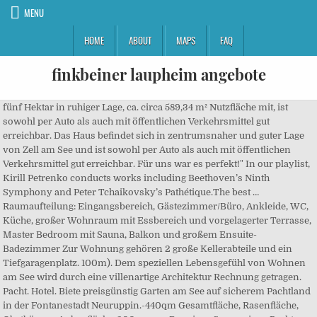
MENU
HOME
ABOUT
MAPS
FAQ
finkbeiner laupheim angebote
fünf Hektar in ruhiger Lage, ca. circa 589,34 m² Nutzfläche mit, ist sowohl per Auto als auch mit öffentlichen Verkehrsmittel gut erreichbar. Das Haus befindet sich in zentrumsnaher und guter Lage von Zell am See und ist sowohl per Auto als auch mit öffentlichen Verkehrsmittel gut erreichbar. Für uns war es perfekt!" In our playlist, Kirill Petrenko conducts works including Beethoven’s Ninth Symphony and Peter Tchaikovsky’s Pathétique.The best … Raumaufteilung: Eingangsbereich, Gästezimmer/Büro, Ankleide, WC, Küche, großer Wohnraum mit Essbereich und vorgelagerter Terrasse, Master Bedroom mit Sauna, Balkon und großem Ensuite-Badezimmer Zur Wohnung gehören 2 große Kellerabteile und ein Tiefgaragenplatz. 100m). Dem speziellen Lebensgefühl von Wohnen am See wird durch eine villenartige Architektur Rechnung getragen. Pacht. Hotel. Biete preisgünstig Garten am See auf sicherem Pachtland in der Fontanestadt Neuruppin.-440qm Gesamtfläche, Rasenfläche, Obstbäume, Anbaufläche-200m vom Ruppiner See -geringe Pacht, gute Nachbarn-80km von Berlin-Autobahnabfahrt Neuruppin-Süd. Mobilheimplatz am Neusiedlersee im Pacht zu haben..... Bei dem Grundstück handelt es sich um eine Doppelparzelle mit einer Größe von ca. #Balkon 168 Km) ANMERKUNG: Es werden nur Anfragen bearbeitet mit vollständigen Datenangaben (Name, Adresse, Telefonnummer und Emailadresse). Grundstück am Wisseler See - nur zum pachten! Eine Bebauung mit ortsüblichem Familienhaus ist gerade für 3... 2.600 m² 520 m² großes Grundstück in... Objektbeschreibung: Suchen. #Terrasse 252.900 € 23684 Scharbeutz 252 km. Solang wir noch irgend etwas zu tun vor uns haben, haben wir noch nichts getan. GOLF RESIDENZEN in Zell am See im Salzburger Land - HAUS B, Preisinformation: 2 Garagenstellplätze Lage: Die Region Zell am See bietet mit seinen Bergen, seiner schönen Natur und den vielzähligen Sportmöglichkeiten, Sommer wie Winter attraktive und einzigartige Erlebnisse. PRO. Die Schmittenhöhe dient dabei mit Pisten aller Schwierigkeitsgrade für vollstes Skivergnügen, die im Sommer in Form von Wanderwegen zu erkunden sind. Sonstiges Ein Lift befindet sich im Haus und ermöglicht so ein barrierefreies Wohnen. 20% MwSt. Jahrespacht pro Grunstück 1400.- Gesamt 2800.- Ablöse 43.000.- Euro Lage: Das Grundstück befindet sich unmittelbar am Strand des Neusiedlersees (Entfernung ca. E … Die Anbindung an das öffentliche Verkehrsnetz ist über die Ortschaft Breitenbrunn möglich. Obergeschoss eines Wohn- und Bürohauses. #Parkmöglichkeit Obergeschoss eines Wohnhauses, mit Ausrichtung nach Südosten, (Personenlift im Haus!) #ruhig, Preisinformation: 2 Garagenstellplätze Lage: Die Region Zell am See bietet mit seinen Bergen, seiner schönen Natur und den vielzähligen Sportmöglichkeiten, Sommer wie Winter attraktive und einzigartige Erlebnisse. August 2006. Die Häuser sind nach Südwesten ausgerichtet und bieten einen wunderschönen Blick auf das Kitzsteinhorn. Hallo ich suche einen kleinen Garten zum Pachten im Raum: Bobenheim-Roxheim/Worms/Frankentahl Am li Bis zu den Abendstunden sind hier sonnige Aussichten garantiert. Very good. Das Grundstück bietet eine Südwesthanglage. Objekt: Eingebettet in die grandiose Landschaft des Großglockners und des Zeller Sees entsteht, direkt am Golfplatz Zell am See gelegen, dieses exklusive Wohnprojekt. Hotel Seegarten welcomes active vacationers, families and connoisseurs directly on the shores of the lake, offering spacious rooms for holidays.. Durch Klicken auf Anmelden akzeptiere ich die Nutzungsbedingungen & Datenschutzrichtlinie. FOLGENDE ATTRAKTIONEN BEFINDEN SICH IN UNMITTELBARER BZW. Das Büro bietet ein großzügige Raumgestaltung und einen großen Lagerraum. 200m2. Handynr. Die Attraktivität des Projektes besticht durch eine moderne Architektur, die sich optimal in das Landschaftsbild eingefügt. Errichtet werden 4 hochwertige Golfresidenzen im Eigentum mit Wohnkomfort auf höchstem Niveau. Im Haus befinden sich alle Annehmlichkeiten, welche ein neues 4 Sterne Hotel benötigt. Shop trimmers, mowers, chainsaws, drills & more. Ihre persönliche Immobilienberaterin, Bettina Maria Enserer HINWEIS: SOLLTEN SIE ODER EINER IHRER BEKANNTEN EINE IMMOBILIE ZU VERKAUFEN ODER INTERESSE AN EINER IMMOBILIE HABEN, RUFEN SIE MICH BITTE EINFACH AN! (Entfernung ca. Der Wunsch nach Naherholung im Grünen lässt sich aber dennoch erfüllen – indem ein Garten gekauft oder gemietet wird. Die Häuser sind nach Südwesten ausgerichtet und bieten einen wunderschönen Blick auf das Kitzsteinhorn. Handynr. Infrastruktur / Entfernungen Gesundheit Arzt Kinder & Schulen Schule Nahversorgung Supermarkt Sonstige Bank Verkehr Bus Angaben Entfernung Luftlinie / Quelle: Open Street Map, zugeführt, wenn man nicht selber vor Ort ist. Haus Seegarten's top selling point - by far - is its lake-front terrace. HINWEIS: Für diese Angebote gelten die Bestimmungen des Maklergesetzes idg F. BGBNr.262/96 einschließlich des §15 Maklergesetz als vereinbart. l12.ueberlingen. in sehr ruhiger, sonniger Hanglage mit einmaligem Blick auf, Preisinformation: 1 Tiefgaragenstellplatz Nettokaltmiete: 1.250,00 EUR Objekt: Diese großzügige Mietwohnung in sehr zentraler, aber ruhiger Lage von Zell am, Die große Büro mit ca. Top Lage! Noch nicht registriert? 168 m² Fläche befindet sich im 1. Die LeibSpeiserei. Die Räume unterteilen sich in einen Wohnbereich, zwei Schlafbereiche, einer Küche und einem Bad+WC. #Terrasse Es besteht kein Bebauungsplan und keine Baufrist - … Zwei der Residenzen stehen frei und zwei der Residenzen stehen direkt nebeneinander. Weitere Besonderheit ist der Zeller See, der umringt von einer atemberaubenden Bergkulisse und mit Trinkwasserqualität zum Schwimmen oder zur Schifffahrt einlädt. Hier klicken und sich selbst überzeugen! Zwei der Residenzen stehen frei und zwei der Residenzen stehen direkt nebeneinander. Das Objekt ist langfristig zu vermieten. #ruhig, Preisinformation: 1 Tiefgaragenstellplatz Nettokaltmiete: 1.250,00 EUR Objekt: Diese großzügige Mietwohnung in sehr zentraler, aber ruhiger Lage von Zell am See befindet sichim 2. 5,0 ha/ VHB 1,5 Mio, Ferienhausgrundstück Nr. Abseits der Piste stehen zahlreiche Alternativen wie Rodeln, Wandern oder Langlaufen zur Verfügung. 100 % Schneesicherheit ist durch das Gletscherskigebiet garantiert. Die beiden bestens ausgestatteten Skigebiete garantieren ein Skivergnügen der besonderen Art. #Hanglage Widenhorns Garten online erleben. Moved Permanently. #Keller Die einzelnen Appartements werden einer touristischen Vermietung zugeführt, wenn man nicht selber vor Ort ist. Die Attraktivität des Projektes besticht durch eine moderne Architektur, die sich optimal in das Landschaftsbild eingefügt. Das, Preisinformation: 1 Stellplatz 2 Tiefgaragenstellplätze Lage: Diese neuwertige barrierefreie Eigentumswohnung befindet sich in zentraler Lage von Zell am, Freiheitsplatz, 8010 Graz 1.Bezirk Innere Stadt. (derzeit sind 3 Parkplätze im Mietpreis inludiert, bei Bedarf können noch weitere Parkplätze angemietet werden. Service. Mit dem Segelboot vom Garten in den Neusiedler See. Wolf, 18. Die Häuser sind nach Südwesten ausgerichtet und bieten einen wunderschönen Blick auf das Kitzsteinhorn. Suche Pachtfläche Grünland - Acker. Dieses von uns zu vermittelnde traumhaft gelegene Baugrundstück in Pönitz am... Objektbeschreibung: Der Garten ist ein Naturgarten. Clothing Store. Herman Melville an Nathaniel Hawthorne, 17. Jetzt inserieren! Lage direkt am See. Mitten in den Alpen liegt die international bereits bekannte, knapp 9.700 Einwohner große Bezirkshauptstadt Zell am See. In der Umgebung werden viele verschiedene Freizeitaktivitäten angeboten (Windsurfen, Kite-Surfen, Bootsverleih, Paddelverleih, etc.) in sehr ruhiger, sonniger Hanglage mit einmaligem Blick auf See und Berge sowie fußläufiger Entfernung zu den Bergbahnen. Ich freue mich auf Ihre Anfrage. Weitere Informationen erhalten Sie vom Anbieter.... [Mehr], Die große Büro mit ca. *** TOP - SEEGRUNDSTÜCK am Großsteinberger See ***, OSTSEE-KAUF/ Fehmarn/ Grundstück/ Wassernähe/ Ackerfläche ca. 1.260 qm liegt in... Objektbeschreibung: neueste Anzeigen; Preis aufsteigend; Preis absteigend; Ungarn bei Heviz! #Parkmöglichkeit Ausreichend Parkplätze sind vor dem Haus vorhanden. European Restaurant. Wohnen am sonnigen Wohngebiet "Langer Garten" in der Niederweilerstraße im... Objektbeschreibung: #Terrasse Objekt: Diese 1992 erbaute und 2012 sanierte exclusive Villa bietet circa 349 m² Wohnfläche bzw. Stichworte: Stellplatz vorhanden, Garage vorhanden, Nutzfläche: 589,34 m², Anzahl der Badezimmer: 2, Anzahl der separaten WCs: 4, Anzahl Terrassen: 3, Bundesland: Salzburg, modernisiert: 2012 Provision: 3% des Kaufpreises zzgl. Eingangsbild: Lee Moyer; Headerbilder: Putnam's Monthly Magazine, David Levine via Dan Simmons;… Besichtigungstermine: nach Vereinbarung Provision: 3,6%... [Mehr], Großzügige Luxusvilla mit See- und Bergblick, #Villa Objekt: Eingebettet in die grandiose Landschaft des Großglockners und des Zeller Sees entsteht, direkt am Golfplatz Zell am See gelegen, dieses exklusive Wohnprojekt. Das hier angebotene Grundstück mit einer Fläche von ca. weiter lesen. 1.000 m2 in attraktiver Stadtrandlage, Außenbereich, Naturschutzgebiet...​. Die Innenräume, die Außenfassade und der gesamte Außenbereich wurden erneuert. Bauabschnitt 2 - www.busemuehle.de Errichtet werden 4 hochwertige Golfresidenzen im Eigentum mit Wohnkomfort auf höchstem Niveau. 97 Km) - München (ca. Stichworte: Fahrradraum, Anzahl der Badezimmer: 2, Anzahl der separaten WCs: 1, Anzahl Balkone: 1, Bundesland: Salzburg Provision: laut Info Sollte es zu einem rechtskräftigen Kaufvertrag kommen, so wird ein Betrag von 3% + 20% MwSt vom Kaufpreis in Rechnung gestellt.... [Mehr], sehr guten Zustand. Darum würde ich gerne 300m² vermieten,zu sonnen, grillen oder auch zum Gemüse anpflanzen. Tirol. Klicke jetzt und geniesse die neuesten lustigen Sachen im Internet! Die luxuriöse Inneneinrichtung sowie das exclusive Mobilar s