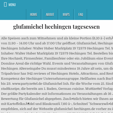
MENU
HOME
ABOUT
MAPS
FAQ
glufamichel hechingen tagesessen
Alle Speisen auch zum Mitnehmen und als kleine Portion (6,10 â¬) erhÃ¤ltlich. ZusÃ¤tzlich bieten wir Ihnen am Mittwoch, den 23. Bitte bestätige kurz Dein Alter. von 11.30 – 14.00 Uhr und ab 17.00 Uhr geöffnet. Glufamichel, Hechingen Bar. Durch den Aufruf bist du damit einverstanden, dass wir Cookies setzen. Glufamichel Hechingen Inhaber: Walter Huber Marktplatz 19 72379 Hechingen Tel. Montag: 11:30 - 14:30. Diese Website wurde entworfen und realisiert. Glufamichel Hechingen Inhaber: Walter Huber Marktplatz 19 72379 Hechingen Tel. Bestellen bis 10:00 Uhr und Abholen von 12:00 Uhr - 13:00 Uhr. 10381 m. Küche: deutsch. Wenn Sie für Ihre Hochzeit, Firmenfeier, Familienfeier oder ein Jubiläum eine Event-Location mit einem Ambiente suchen, in dem sich Ihre Gäste wohlfühlen, dann ist das Domäne Areal die richtige Wahl. Events und Veranstaltungen von Glufamichel in Hechingen,Bewertungen und Neuigkeiten weiterer Lokale und Kneipen in Hechingen Alterseingabe Du musst mindestens 18 Jahre alt sein, um diese Website besuchen zu können. Tisch reservieren book a table . Hechingen Tourism: Tripadvisor has 942 reviews of Hechingen Hotels, Attractions, and Restaurants making it your best Hechingen resource. Baugruppen Profitieren Sie von der Kompetenz der Hechinger Unternehmensgruppe. Heilfasten nach Buchinger im Menschels bedeutet Ballast abwerfen, vom Körper und von der Seele. Dezember - bis 23. www.partyzettel.de Glufamichel Inh. für die Woche vom 21. Sind Sie auch ein Dienstleister? Der „Glu­fa­mi­chel“ am Markt­platz in Hechin­gen ist ei­ne uri­ge Alt­stadt­knei­pe, die be­reits am 1. Baden, German cuisine. Muttizettel Vorlage, Events, Öffnungszeiten, Telefonnummer, Bilder, Fotos und mehr ***** www.partyzettel.de Der größte Partykalender mit Informationen zu Veranstaltungen ab 16 Jahren! Restaurant Dianas Hendl-Alb / ehem. Noch nicht bewertet Es wurde noch keine Bewertung für Glufamichel abgegeben. ZusÃ¤tzlich bieten wir Ihnen am Mittwoch, den 23.12.: -Â Spaghetti "Napoli" mit bunten SalatenÂ 7,60 â¬, -Â Kaninchenkeule mit KartoffelknÃ¶del und BlaukrautÂ 7,60 â¬, Schnitzel "SchwarzwÃ¤lder Art" mit Nudeln und Salatbeilage. Au­gust 1999 von Wal­ter Hu­ber er­öff­net wur­de. Wir empfehlen, sich auf der Webseite glufamichel-hechingen.de vorher zu informieren, ob es sich um ein lokales Hechingen Geschäft handelt. Gaststätte Glufamichel Hechingen am Marktplatz 19, Hechingen. :07471/984993-0 E-Mail: info(at)golfclub-hechingen.de In de 11e eeuw behoorde het toe aan de graven van Zollern, sinds 1360 aan Württemberg en sinds 1429 aan de Hohenzollern. Gaststätte Glufamichel Hechingen am Marktplatz 19, Hechingen. Sei der erste! Heute: Kein Mittagstisch - ganztÃ¤gig geschlossen. Ich bin mindestens 18 Jahre alt Cookies helfen bei der Bereitstellung dieser Website. Doch das wollten die jungen Hüpfer nicht. Bewerten Sie jetzt auf jevena.com Unsere Speisekarte für den Abholservice an Weihnachten . Felix P. is drinking a Festbier by Zwiefalter Klosterbräu at Gaststätte Glufamichel Earned the Hoppy Hanukkah (2016) badge! Sich reduzieren und dadurch gesunden. 72393 Burladingen. Die Junge Württembergische Landesbühne Esslingen gastiert mit diesem Stück über die Macht der Poesie, das wohl E.T.A. User-Fotos. Noch nicht bewertet Es wurde noch keine Bewertung für Glufamichel abgegeben. Kleineschle. +49 (7471) 16880 Speisekarte Speisekarte Abholservice an Weihnachten. Glufamichel, Hechingen: 5 Bewertungen - bei Tripadvisor auf Platz 15 von 24 von 24 Hechingen Restaurants; mit 4/5 von Reisenden bewertet. August 1999 von Walter Huber eröffnet wurde. Schwäbische Küche und mehr. Huber Walter, Marktplatz 19, 72379 Hechingen, 07471-16880, huber@glufamichel-hechingen.de, mit Öffnungszeiten, Anfahrt, und Erfahrungsberichten. Betriebe in Hechingen mit Angeboten in anderen Kategorien. In 1218 the Burgraves of Nuremberg gained independence from them.. Wenn Sie für Ihre Hochzeit, Firmenfeier, Familienfeier oder ein Jubiläum eine Event-Location mit einem Ambiente suchen, in dem sich Ihre Gäste wohlfühlen, dann ist das Domäne Areal die richtige Wahl. Am 29 Juli waren meine Frau in Hechingen zum Pizza essen.Die Bedienung von der Trattoria Casa Mia in der Gamertingerstr. 18:00 - 23:00 Glufamichel HechingenInhaber: Walter HuberMarktplatz 1972379 HechingenTel. Das hat der Hechinger Gemeinderat beschlossen. 14185 m. Küche: deutsch. Fri, 30 Dec 2016 22:24:42 +0000 View Detailed Check-in âGlufamichelâ Walter