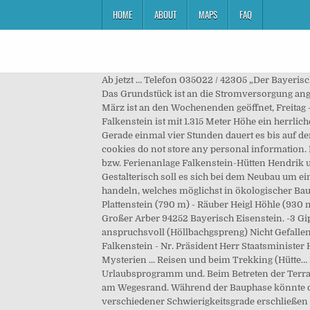
HOME
ABOUT
MAPS
FAQ
Ab jetzt … Telefon 035022 / 42305 „Der Bayerische Wald-Verein ist ein gemeinnütziger Verein. Januar 2021 durchgehend von 10.00 – 17.00 Uhr.Anschließend bis ca. Das Grundstück ist an die Stromversorgung angeschlossen. 94227 Zwiesel, Neugebaute Schutzhütten in Österreich und der Schweiz, Konzeptentwicklung Dipl. Mitte März ist an den Wochenenden geöffnet, Freitag – Sonntag 10.00 – 17.00 Uhr. These cookies will be stored in your browser only with your consent. Der Große Falkenstein ist mit 1.315 Meter Höhe ein herrlicher, nicht zu anspruchsvoller Wanderberg im Bayerischen Wald. Frühstück.Für Kinder (bis 17 Jahre) 25,- € / Nacht inkl. Gerade einmal vier Stunden dauert es bis auf den 1.315 m hohen Gipfel des Großen Falkenstein. Die neue Gastraumfläche im Erdgeschoss soll Platz für ca. These cookies do not store any personal information. Die Zufahrt erfolgt über einen teilweise asphaltierten, teilweise geschotterten Weg, welcher vom Zwieseler Waldhaus bzw. Ferienanlage Falkenstein-Hütten Hendrik und Carola Stephan GbR Falkensteinstraße 9 01814 Bad Schandau. Freuen Sie sich auf Zimmer mit kostenfreiem WLAN. Gestalterisch soll es sich bei dem Neubau um ein schlichtes, auf die wesentlichen Gestaltungs- und Ausstattungsmerkmale eines Schutzhauses reduziertes Gebäude handeln, welches möglichst in ökologischer Bauweise errichtet werden soll. Start Hütten Falkenstein Bergwachthütte. Bahnhof Zellertal/Bad Kötzting (420 m) - Plattenstein (790 m) - Räuber Heigl Höhle (930 m) - Kreuzfelsen (999 m) - Mittagstein (1034 m) - Kötztinger Hütte (1030 m) - Rauchröhren (1042 m) -Großer … Talstation Großer Arber 94252 Bayerisch Eisenstein. -3 Gipfel auf einmal (erst Großer, dann kleiner Falkenstein und noch den Ruckwiesberg)-Für eine Mittelgebirgstour recht anspruchsvoll (Höllbachgspreng) Nicht Gefallen: ... Hinter dem verpassten Ahornriegel gings dann weitgehend eben bis zum Triftteich an dem eine Hütte … Großer Falkenstein - Nr. Präsident Herr Staatsminister Helmut Brunner, Großer Falkenstein (1315 m) ... Im Süden der Hütte steigen wir ab. Ein Raum für weitere spannende Mysterien ... Reisen und beim Trekking (Hütte… Förderung des Projekts – Neubau des Schutzhauses auf dem Großen Falkenstein. Vorteil ist, dass wir jedes Urlaubsprogramm und. Beim Betreten der Terrasse und des Gastraumes/Gebäude ist eine Mund-Nasen-Maske zu tragen,ausgenommen am Tisch. Eine kleine Quelle am Wegesrand. Während der Bauphase könnte der Hüttenbetrieb weitgehend fortgeführt werden. Großer Falkenstein Wander-Highlight Viele Wanderwege verschiedener Schwierigkeitsgrade erschließen das Wandergebiet rund um den Großen Falkenstein (1.315 Meter). Gemütliche Einkehr mit Panoramablick bis in die Alpen? Vorhabensträger: Bayerischer Wald-Verein e.V. Das Schutzhaus Falkenstein wurde im Jahr 1932/1933 errichtet und 1975 umgebaut und erweitert. … Any cookies that may not be particularly necessary for the website to function and is used specifical