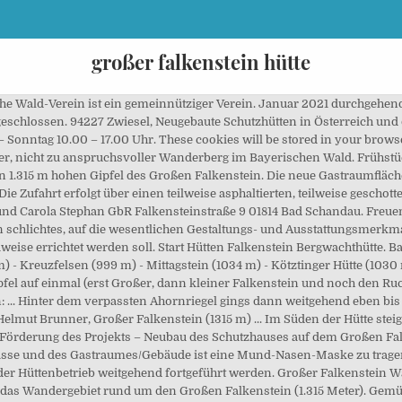
großer falkenstein hütte
ly to collect user personal data via analytics, ads, other embedded contents are termed as non-necessary cookies. Mit ihrem nächsten Klick stimmen Sie der. Im Rahmen von Voruntersuchungen für eine eventuelle Sanierung des Gebäudes durch die Firmen Heider Holzbau und Kopp HLS aus Frauenau ergab sich, dass gravierende Baumängel- und Bauschäden vorliegen, deren Beseitigung nur im Zuge einer Kernsanierung möglich sind. You also have the option to opt-out of these cookies. Unser großer. Bei einem Abbruch des Bestandgebäudes und der Errichtung eines Ersatzbaus wird angestrebt, zunächst nur den östlichen Querbau, in welchem sich ein Schlafsaal und die Bergwacht befinden, abzubrechen und dann den Neubau östlich des jetzigen Hauptgebäudes zu errichten. 40 Sitzplätze)und es deshalb zu Wartezeiten kommen kann. Auch die Massenschlafräume mit bis zu 20 Schlafplätzen sind nachhaltig nicht nutzbar, zumal auch hier zusätzlich Probleme mit Schimmelbefall bestehen. Falkenstein … Schnell haben wir wieder den Wald erreicht. Das Team vom Schutzhaus Falkenstein freut sich heute schon Siepersönlich begrüssen zu dürfen. Reservierungen nehmen wir nur noch telefonisch unter der Bergtelefonnummer entgegen!Reservierungen für die Saison 2021 (Mai – Oktober) werden erst ab Januar 2021 angenommen. Durch den Neubau können wirtschaftliche und zeitgemäße Betriebsabläufe geschaffen, die Energieeffizienz gesteigert und die laufenden Instandhaltungskosten wesentlich reduziert werden. Der Förderkreis stellt eine unabhängige Arbeitsgruppe innerhalb des „Bayerischen Wald-Vereins e.V.“ dar. 1... mittel Mountainbike 33,77km | 723hm | 03:15h Chamer Hütte /... mittel Mountainbike 35,09km | 664hm | 04:00h Keine … Das Falkenstein Schutzhaus liegt am Ende des Zwieseler Winkels im Nationalpark Bayerischer Wald unmittelbar unter dem Gipfel des Großen Falkenstein (1315 m) und ist ein wichtiger Stützpunkt für … Der Große Falkenstein am Goldsteig, im Bundesland Bayern in Niederbayern im Landkreis Regen, zählt dank seines Aussichtsreichtums und der abwechslungs­reichen Naturausstattung mit der … Die Sanitär- und Elektroinstallationen sind überaltert und entsprechen nicht mehr zeitgemäßen Anforderungen. Geübte Wanderer mit guter Kondition schaffen es sogar noch schneller, den Tausender im Nationalpark … Fürstlich Hohenzollernsche ARBER-BERGBAHN e.K. These cookies will be stored in your browser only with your consent. Das Gebäude befindet sich insgesamt in einem schlechten Bauzustand. Hier einige aktuelle Infos:Servus Bergfreunde, Mountainbiker, Wanderer und Falkenstein Freunde! Das Falkensteinschutzhaus am Gipfel des Großen Falkenstein Nach der Überquerung des Großen Höllbachs traversiert der Steig in westliche Richtung. This category only includes cookies that ensures basic functionalities and security features of the website. Die Fußbodenaufbauten im Gebäude sind infolge von nachträglich aufgebrachten undurchlässigen PVC-Belägen teilweise morsch, die Böden insgesamt abgetreten und erneuerungsbedürftig. To the west and 125 metres 410 ft lower is the , also a worthwhile viewing point. We also use third-party cookies that help us analyze and understand how you use this website. Out of these, the cookies that are categorized as necessary are stored on your browser as they are essential for the working of basic functionalities of the website. Vorsitzender Herr Georg Pletl But opting out of some of these cookies may affect your browsing experience. Ab 02.11.2020 ist das Schutzhaus >>> geschlossen! Die Webseite verwendet Cookies, damit Sie alle Funktionen optimal nutzen können. … Kreuzstraßl ausgehend bis zum Ge… Ing. Die Nationalparkgemeinde Lindberg liegt zwischen den höchsten Bayerwaldbergen im Zwieseler Winkel am Fuß des Falkensteinmassivs. Der Große Falkenstein mit einer Höhe von 1315 m liegt im Erweiterungsgebiet des Nationalparks Bayerischer Wald in der Gemeinde Lindberg. Dezember 2020 bis zum 06. Tel. Die Wasserversorgung erfolgt über eine eigene Quellschüttung, die Schmutzwasser-entsorgung über eine eigene Kleinkläranlage. Die Webseite verwendet Cookies, damit Sie alle Funktionen optimal nutzen können. Im Winter keine Übernachtungen !!! Vom Parkplatz leitet ein asphaltierter Forstweg im Fichtenhochwald sacht aufwärts Richtung Scheuereck, begleitet vom Rauschen des hie… 7 Mountainbike 41,5km | 1245hm | 04:30h Lady-Tour (MTB ... mittel Mountain