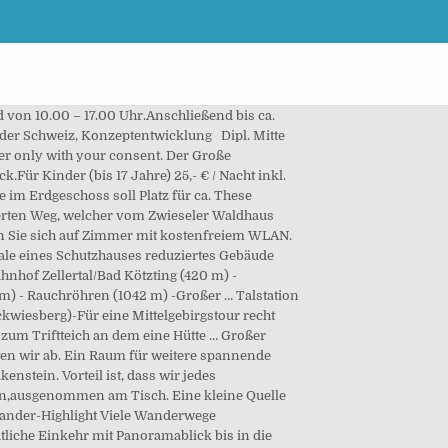
bike … Die Übernachtungskapazität wird demnach von bisher 60 Betten auf künftig ca. Unter dem Schutz des gleichnamigen Nationalparks stehend, erwarten dich hier … Nach Fertigstellung des neuen Gebäudes erfolgt der Abbruch des Altgebäudes, an dessen Stelle kann dann die Terrasse errichtet werden. Unterstützen Sie mit uns den Ab 02.11.2020 ist das Schutzhaus >>> geschlossen! Aber vorher beim kleinen Stausee an der Hütte ein erste Brotzeit einzulegen ist sehr zu empfehlen. Tourensteckbrief Großer Falkenstein … Sie markieren mit ihrer Umgebung den nordwestlichen Teil des Nationalparks Bayerischer Wald, liegen also vollständig in … Von hier genießt man Ausblicke auf den … Nationalpark Bayerischer Wald. Großer Falkenstein Auf den Hausberg der Gemeinde Lindberg im Nationalpark Bayerischer Wald, den Großen Falkenstein (1.315 m), führen zahlreiche Wanderwege und Bergsteige. Klicken Sie auf das Bild, um es in der Großansicht zu betrachten. It is mandatory to procure user consent prior to running these cookies on your website. Teilen Merken Meine Karte Drucken Tour hierher planen Gemeinsam planen Einbetten Falkenstein … Das 2018/19 neu erbaute Schutzhaus … Wir haben für heute eine Übernachtung im Schutzhaus eingeplant, da es auch das Ende unserer heutigen Tour ist. Aus diesem Grund wurde in einer Besprechung mit allen maßgeblichen Entscheidungsträgern Übereinstimmung getroffen, einem Ersatzbau den Vorzug zu geben und die Rahmenbedingungen hierfür abzustimmen. Falkenstein Schutzhaus - Übernachtungsmöglichkeit Der Große Falkenstein (1.315 m) liegt im Erweiterungsgebiet des Nationalparks Bayerischer Wald. Copyright by Werbeagentur deko&grafik-vision I roman müller I zwiesel. Das Grundstück wurde im Zuge eines Erbbaurechtes vom Bayerischen Waldverein bebaut und genutzt. Großer bzw. Kreuzstraßl ausgehend bis zum Gebäude führt. Dazwischen viel, viel Urwald. Es dient als Grundlage einer Zur Erinnerung an das alte Schutzhaus Falkenstein gibt es hier noch Fotos. Insgesamt sollen möglichst naturnahe und unbehandelte Baustoffe verwendet werden. Schneeschuhwanderung Bayerischer Wald Wir starten in Scheuereck und steigen am Höllbach entlang auf zum Großen Falkenstein. Es besteht aus einem Teiluntergeschoss mit Funktions- und Nebenräumen, einem Erdgeschoss mit gastronomischer Nutzung und einem Obergeschoss (Dachgeschoss), in welchem die Räume für Beherbergung und weitere Schlafräume für Personal untergebracht sind. Die eingegangenen Spenden werden ausschließlich für das Projekt Neubau des Schutzhauses auf dem Großen Falkenstein verwendet. Umgeben von viel unberührter Natur genießen Sie in einer exklusiven Berghütte für 6 Personen einen wunderschönen Hüttenurlaub