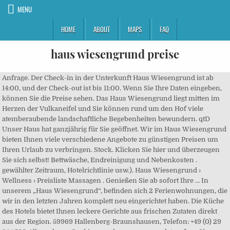
MENU
HOME
ABOUT
MAPS
FAQ
haus wiesengrund preise
Anfrage. Der Check-in in der Unterkunft Haus Wiesengrund ist ab 14:00, und der Check-out ist bis 11:00. Wenn Sie Ihre Daten eingeben, können Sie die Preise sehen. Das Haus Wiesengrund liegt mitten im Herzen der Vulkaneifel und Sie können rund um den Hof viele atemberaubende landschaftliche Begebenheiten bewundern. qtD Unser Haus hat ganzjährig für Sie geöffnet. Wir im Haus Wiesengrund bieten Ihnen viele verschiedene Angebote zu günstigen Preisen um Ihren Urlaub zu verbringen. Stock. Klicken Sie hier und überzeugen Sie sich selbst! Bettwäsche, Endreinigung und Nebenkosten . gewählter Zeitraum, Hotelrichtlinie usw.). Haus Wiesengrund › Wellness › Preisliste Massagen . Genießen Sie ab sofort Ihre … In unserem „Haus Wiesengrund“, befinden sich 2 Ferienwohnungen, die wir in den letzten Jahren komplett neu eingerichtet haben. Die Küche des Hotels bietet Ihnen leckere Gerichte aus frischen Zutaten direkt aus der Region. 59969 Hallenberg-Braunshausen, Telefon: +49 (0) 29 84 / 560 Alle anderen Cookies werden nur verwendet, sofern Sie gemäß Art 6 Abs. Haus Wiesengrund - Hof der Elemente. Wir begrüßen Sie herzlich auf unserer Seite! Ferienwohnungen. Bei Buchung einer Ferienwohnung im Haus Wiesengrund über die Internetportale www.dahner-felsenland.net oder www.g-ig.de erhalten Sie als Inhaber der Pfalzcard einen vereinbarten Kartenbonus. Unser Haus bietet 77 Senioren in Einzel- und Doppelzimmern ein neues Zuhause. alle Preise bis 6 Pers. Die Preise an der Unterkunft Haus Wiesengrund könnten je nach Aufenthalt variieren (z.B. Der Gast ist verpflichtet, für die Zimmerüberlassung und die von ihm in Anspruch genommenen Leistungen die vereinbarten Preise zu zahlen. Anfrage. Das Wiesengrund Preisversprechen: Aufgrund der Corona Krise 2020 verzichten wir im nächsten Jahr komplett auf Preiserhöhungen. (Ermäßigung bei Kindern von 3 - 15 Jahren im Zimmer der Eltern: 20 %) Adresse. 1,40 € Fremdenverkehrsabgabe. Sie können Mittagsberg in Frauenau, 11 km entfernt von der Unterkunft finden. Wenn Sie Ihre Daten eingeben, können Sie die Preise sehen. Erleben Sie einen unvergesslichen Aufenthalt auf dem Bauernhof. Das Haus Wiesengrund in Werdum liegt 20 km von Wangerooge entfernt und bietet einen Garten und kostenfreies WLAN. Anfahrt. Informationen über das Hygienekonzept; Raumpläne; Erweiterte Rückverfolgbarkeit ; Pilger Infos; Menü. Preise Vollstationäre Pflege ab 01.09.2020 | Haus am Wiesengrund | Bornhöft Alten- und Pflegeheim Betriebs- GmbH Auszeichnungen. Haus kaufen in Wiesengrund leicht gemacht: Jetzt Häuser-Suche starten! Das Ferienhaus befindet sich im staatlich anerkannten Erholungsort Dranske auf Rügen, jeweils nur 500 Meter vom Wieker Bodden und der Ostsee entfernt. 7 Nächte bis zu 4 Personen . Genießen Sie mit Ihrer Familie und Ihren Freunden unvergessliche und erholsame Urlaubstage im wunderschönen Dahner Felsenland, erleben Sie die Schönheiten des Naturparks Pfälzerwald und … Das schöne und herrlich gelegene Reetdachhaus „Wiesengrund“ wird erstmals im Frühjahr 2020 vermietet. Um Ihre Einwilligung zu widerrufen oder auf gewisse Cookies einzuschränken, haben Sie insbesondere folgende Möglichkeiten: Die Website kann die folgenden, für die Website essentiellen, Cookies zum Einsatz bringen: Optionale Cookies zu Marketing- und Analysezwecken: Cookies, die zu Marketing- und Analysezwecken gesetzt werden, werden zumeist länger als die jeweilige Session gespeichert; die konkrete Speicherdauer ist dem jeweiligen Informationsangebot des Anbieters zu entnehmen. Wenn Sie Ihre Daten eingeben, können Sie die Preise sehen. Höfestrasse 3 Lebensjahr noch nicht vollendet haben. Dabei handelt es sich um kleine Textdateien, die mit Hilfe des Browsers auf Ihrem Endgerät abgelegt werden. Erleben Sie das perfekte Bauernhofleben in der Eifel. Preise Verschaffen Sie sich in den Unterpunkten "Speisekarte" und "Urlaub" einen Überblick über unsere aktuellen Preise. Unser Haus bleibt vom 06.11.2020 bis voraussichtlich 10.01.2021 geschlossen. Preisliste. Impressum. … Anfahrt. Geben Sie Reisedaten an, um loszulegen. Service. Haus Wiesengrund Restaurant, Hallenberg: 12 Bewertungen - bei Tripadvisor auf Platz 2 von 4 von 4 Hallenberg Restaurants; mit 5/5 von Reisenden bewertet. Sie erreichen uns telefonisch unter 02984/560 (Anrufbeantworter, wir rufen gerne zurück) oder per E-Mail unter info(at)wiesengrund.net. Das Haus Wiesengrund liegt mitten im Herzen der Vulkaneifel und Sie können rund um den Hof viele atemberaubende landschaftliche Begebenheiten bewundern. Motorradfahrer sind immer sehr willkommene Gäste, auf deren Bedürfnisse das Haus und der Gastgeber eingestellt sind. Durch den Widerruf der Einwilligung wird die Rechtmäßigkeit der aufgrund der Einwilligung bis zum Widerruf erfolgten Verarbeitung nicht berührt. Sie haben die Möglichkeit aus 3 verschiedenen Ferienhaus … Roswitha Kiefer | Oberböllen 24 | 79677 Böllen | Tel: 07673-7418 | Fax: 07673-7418 | info@haus-wiesengrund.de. gesetzlicher MwSt. Haus Wiesengrund Hotel mit Herz bei Hallenberg ... Preise. Wir hoffen, dass wir bald wieder für Sie da sein dürfen. Tel. Aber auch die unvergleichlich grünen Wiesen und Wälder, sowie die frische Luft der Region machen Spaziergänge … Das Apartment bietet einen Balkon, Gartenblick, einen Sitzbereich, einen Flachbild-Sat-TV, eine voll ausgestattete Küche mit einer Mikrowelle und einem Kühlschrank sowie ein eigenes Bad mit einer Dusche und einem Haartrockner. Wiesengrund: Ihr Traumhaus zum Kauf in Wiesengrund finden Sie bei ImmobilienScout24. Wenn Sie Ihre Daten eingeben, können Sie die Preise sehen. Speisen Sie vom Buffet oder im À-la-carte-Restaurant. gewählter Zeitraum, Hotelrichtlinie usw.). Günstige Preise Exklusive Businessrabatte bis zu 30 % NEU: Miles & More Prämienmeilen bei jeder Buchung! Neu im Wiesengrund Team für Ihr Wohlbefinden. Sie haben das Recht, Ihre Einwilligung jederzeit zu widerrufen. Kontakt. Friedemann Schmoldt Hausdirektor Uhinger Straße 10/1 73095 Albershausen Anfahrt planen Tel. Anfahrt. Anfrage; Online Buchung ; Gutschein verschenken; Anfahrt; Gästebuch +49 (0) 9926 1575 Wir freuen uns auf Ihren Anruf. News & Aktuelles. Im Wiesengrund; Unsere Appartements; Preise; Anfrage; Buchen; Online Buchen Online Buchen. Die Preise schließen die jeweils geltende Mehrwertsteuer mit ein. Die Preise an der Unterkunft Haus Wiesengrund-Fahl könnten je nach Aufenthalt variieren (z.B. Nehmen Sie sich Zeit für die Planung Ihres wohlverdienten Familienurlaubes und genießen Sie die Vorfreude! KONTAKT. Preisänderungen sind zulässig, wenn zwischen Vertragsabschluß und Vertragserfüllung mehr als vier Monate liegen und sich der von uns allgemein … Dann zögern Sie nicht und buchen Sie schon jetzt Ihren Aufenthalt bei uns im Haus Wiesengrund. Der Check-in in der Unterkunft Haus Wiesengrund ist ab 14:00, und der Check-out ist bis 11:00. Alle Preise aus 2020 gelten auch unverändert in 2021! gewählter Zeitraum, Hotelrichtlinie usw.). Unsere Netzwerke. Das Haus Wiesengrund in Frauenau liegt 7 km von Zwiesel entfernt und bietet einen Garten und kostenfreies WLAN. Für Rückfragen und Preisinformationen wenden Sie sich bitte an: Haus am Wiesengrund Neuenwegstraße 38 76703 Kraichtal-Oberöwisheim. Hotel Haus Wiesengrund in Hallenberg – Jetzt einfach, schell & sicher buchen bei HOTEL DE! Wir freuen uns auf mindestens drei gemeinsame schöne Jahre... Sauerland-Card für kostenfreie Linienbusnutzung, freundliche Bedienung und immer ein offenes Ohr für Ihre Wünsche, Eigenes Roadbook mit den schönsten Touren. Großer Garten für Kinder mit Schaukel und verschiedenen Spielgeräten. Frauenau; Aktiv im Sommer; Aktiv im Winter; Freizeitaktivitäten; Kontakt & Gutscheine. Überdachte Grillecke mit Grillkamin für gemütliche Grillabende. Fotogalerie; Kontakt; Impressum; Formulare; Sitemap; Job-Angebote; Datenschutz; Der Unterschied. Schöner schlafen in Dinklage. Es verfügt über acht Ferienwohnungen und liegt idyllisch im schönen Bayerwald-Dorf Frauenau in der herrlichen Mittelgebirgslandschaft des Bayerischen Waldes, im Naturpark und am Nationalpark Bayerischer Wald. Beschreibung Highlights & Erlebnisse Fotos Unterkünfte & Preise Bewertung Lage. Haus WiesenGrund. Unser Entgeltverzeichnis finden Sie im Ordner Formulare als PDF-Download Tagungs- und Gästehaus im Evangelischen Kirchenverband Köln und Region. Unsere Preise; Informationen. Nehmen Sie sich Zeit für die Planung Ihres wohlverdienten Familienurlaubes und genießen Sie die Vorfreude! ... Geschichte: Das Haus beherbergte im 18. Dann zögern Sie nicht und buchen Sie schon jetzt Ihren Aufenthalt bei uns im Haus Wiesengrund. Gelockerte Stornobedingungen. Preise; Infos von A – Z; Über uns . Als Touren-Fahrer-Partnerhaus liegt das Haus Wiesengrund in klassischen Motorradregionen und bietet nicht nur beste Ausgangspunkte zum Touren und Cruisen: Dirk Knecht ist selbst leidenschaftlicher Motorradfahrer. Wie lauten die Check-in- und Check-out-Zeiten in der Unterkunft Haus Wiesengrund? (Typ 1 = 100€; Typ 2 = 120€; Typ 3 = 150€) Bei Anreise ist eine Fremdenverkehrsgebühr von 1€ pro Person/Nacht bar zu zahlen. und gelten unter Vorbehalt. Diese Webseite benutzt Cookies. Fühlen Sie Wir – die Familie Schepp lädt Sie herzlich auf Ihren Bauernhof Haus-Wiesengrund ein, um einen Familien- und Bauernhofurlaub zu erleben, den Sie nie vergessen werden. Genießen Sie mit Ihrer Familie und Ihren Freunden unvergessliche und erholsame Urlaubstage im wunderschönen Dahner Fels AGB. Gästeführungen; Dahner Felsenland; Ausflugsziele; Fusspflege, Massagen. Beautiful Detached Holiday Home With a Sunny Location and Panoramic Views. Ingrid Hohenegg Familie Hohenegg Hauptstrasse 71a 6632 Ehrwald ; Tel. Ausflüge & Spaß. Haus Wiesengrund › Preise . In unserem Haus wird eine Atmosphäre gelebt, die geprägt ist von Vertrauen, gegenseitiger Wertschätzung, Respekt und Offenheit. Die Preise sind zuzüglich Kurtaxe. Willkommen bei uns im Haus Wiesengrund - Ihre Feriendestination für einen unvergesslichen Urlaub in Ehrwald/Tirol. Preise im Ha