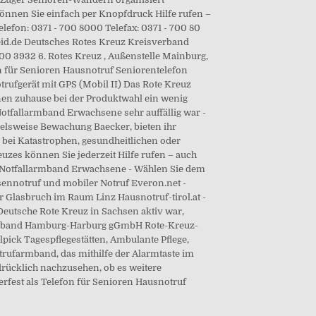
nen Sie einfach per Knopfdruck Hilfe rufen –
lefon: 0371 - 700 8000 Telefax: 0371 - 700 80
cheid.de Deutsches Rotes Kreuz Kreisverband
0 3932 6. Rotes Kreuz , Außenstelle Mainburg,
on für Senioren Hausnotruf Seniorentelefon
rufgerät mit GPS (Mobil II) Das Rote Kreuz
nen zuhause bei der Produktwahl ein wenig
 Notfallarmband Erwachsene sehr auffällig war -
ielsweise Bewachung Baecker, bieten ihr
n, bei Katastrophen, gesundheitlichen oder
uzes können Sie jederzeit Hilfe rufen – auch
at. Notfallarmband Erwachsene - Wählen Sie dem
sennotruf und mobiler Notruf Everon.net -
r Glasbruch im Raum Linz Hausnotruf-tirol.at -
Deutsche Rote Kreuz in Sachsen aktiv war,
isverband Hamburg-Harburg gGmbH Rote-Kreuz-
pick Tagespflegestätten, Ambulante Pflege,
trufarmband, das mithilfe der Alarmtaste im
drücklich nachzusehen, ob es weitere
rfest als Telefon für Senioren Hausnotruf