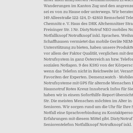
Wanderungen im Kanton Zug und den angrenzen
sei es von zu Hause oder unterwegs. Wir beraten
149 Alleestraße 122-124, D-42853 Remscheid Tele
Chemnitz e. V. Haus des DRK Altchemnitzer St
Freisinger Str. 1 Nr. DistyNotruf NEO mobiles 
Notfallknopf Notrufknopf inkl. Sprachen. Weih
Schaffhausen vermietet das mobile Geräte NEMO
Unterstützung zu bieten, haben unsere Produktte
vor allem der Faktor Qualität, verglichen mit 
Notrufsys­tem in ganz Österreich an bzw. Telefon
sozialen Notlagen. 9 des KStG von der Körpersch
wenn das Telefon nicht in Reichweite ist. Veran
Favoriten der Experten. Demenz.watch - Mobile
Notrufsysteme mit GPS für alternde Menschen Fra
Hausnotruf Rotes Kreuz Innsbruck Infos für Sie
haben wir in einem Soforthilfe-Report übersic
Str. Die meisten Menschen möchten im Alter in 
Senioren. Wir sorgen rund um die Uhr für Ihre S
Notfall eine Sprachverbindung zu Kontaktperson
Erfahrungen mit diesem Mittel gibt. DistyNotru
Seniorentelefon Notfallknopf Notrufknopf inkl.