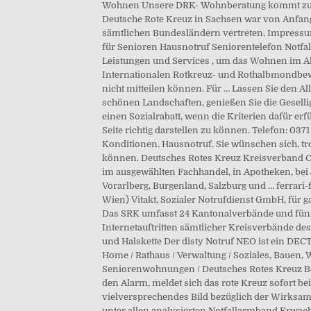
Wohnen Unsere DRK- Wohnberatung kommt zu Ih
Deutsche Rote Kreuz in Sachsen war von Anfang 
sämtlichen Bundesländern vertreten. Impressum
für Senioren Hausnotruf Seniorentelefon Notfal
Leistungen und Services , um das Wohnen im Alte
Internationalen Rotkreuz- und Rothalbmondbeweg
nicht mitteilen können. Für … Lassen Sie den A
schönen Landschaften, genießen Sie die Geselli
einen Sozialrabatt, wenn die Kriterien dafür erf
Seite richtig darstellen zu können. Telefon: 037
Kondi­tionen. Hausnotruf. Sie wünschen sich, t
können. Deutsches Rotes Kreuz Kreisverband Ch
im ausgewählten Fachhandel, in Apotheken, bei
Vorarlberg, Burgenland, Salzburg und … ferrari-
Wien) Vitakt, Sozialer Notrufdienst GmbH, für g
Das SRK umfasst 24 Kantonalverbände und fünf R
Internetauftritten sämtlicher Kreisverbände de
und Halskette Der disty Notruf NEO ist ein DEC
Home / Rathaus / Verwaltung / Soziales, Bauen, 
Seniorenwohnungen / Deutsches Rotes Kreuz Beitr
den Alarm, meldet sich das rote Kreuz sofort be
vielversprechendes Bild bezüglich der Wirksa
unter allen analysierten Notfallarmband Erwac