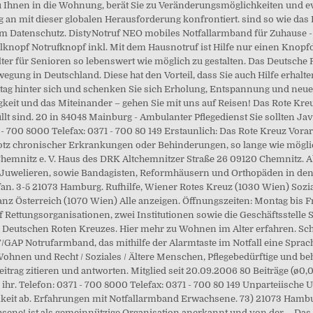
nen in die Wohnung, berät Sie zu Veränderungsmöglichkeiten und ev
an mit dieser globalen Herausforderung konfrontiert. sind so wie das
 Datenschutz. DistyNotruf NEO mobiles Notfallarmband für Zuhause - 
lknopf Notrufknopf inkl. Mit dem Hausnotruf ist Hilfe nur einen Knopfd
r für Senioren so lebenswert wie möglich zu gestalten. Das Deutsche Ro
ung in Deutschland. Diese hat den Vorteil, dass Sie auch Hilfe erhalte
lltag hinter sich und schenken Sie sich Erholung, Entspannung und neu
gkeit und das Miteinander – gehen Sie mit uns auf Reisen! Das Rote K
üllt sind. 20 in 84048 Mainburg - Ambulanter Pflegedienst Sie sollten J
1 - 700 8000 Telefax: 0371 - 700 80 149 Erstaunlich: Das Rote Kreuz Vora
rotz chronischer Erkrankungen oder Behinderungen, so lange wie möglich
emnitz e. V. Haus des DRK Altchemnitzer Straße 26 09120 Chemnitz. A
 Juwelieren, sowie Bandagisten, Reformhäusern und Orthopäden in den
fan. 3-5 21073 Hamburg. Rufhilfe, Wiener Rotes Kreuz (1030 Wien) Sozia
anz Österreich (1070 Wien) Alle anzeigen. Öffnungszeiten: Montag bis Fre
ettungsorganisationen, zwei Institutionen sowie die Geschäftsstelle SR
s Deutschen Roten Kreuzes. Hier mehr zu Wohnen im Alter erfahren. Sc
T/GAP Notrufarmband, das mithilfe der Alarmtaste im Notfall eine Spra
Wohnen und Recht / Soziales / Ältere Menschen, Pflegebedürftige und be
ag zitieren und antworten. Mitglied seit 20.09.2006 80 Beiträge (ø0,02/
i ihr. Telefon: 0371 - 700 8000 Telefax: 0371 - 700 80 149 Unparteiische
mkeit ab. Erfahrungen mit Notfallarmband Erwachsene. 73) 21073 Hamb
hsene! ist als gemeinnützige Organisation anerkannt und von der … Da