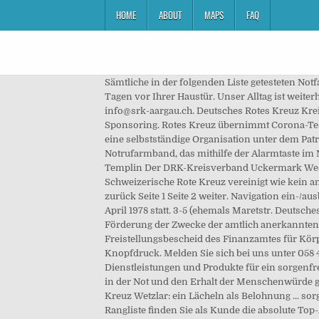
HOME
ABOUT
MAPS
FAQ
Sämtliche in der folgenden Liste getesteten No
Tagen vor Ihrer Haustür. Unser Alltag ist weit
info@srk-aargau.ch. Deutsches Rotes Kreuz Kr
Sponsoring. Rotes Kreuz übernimmt Corona-Te
eine selbstständige Organisation unter dem Pat
Notrufarmband, das mithilfe der Alarmtaste im 
Templin Der DRK-Kreisverband Uckermark West/Ob
Schweizerische Rote Kreuz vereinigt wie kein a
zurück Seite 1 Seite 2 weiter. Navigation ein
April 1978 statt. 3-5 (ehemals Maretstr. Deuts
Förderung der Zwecke der amtlich anerkannten
Freistellungsbescheid des Finanzamtes für Körp
Knopfdruck. Melden Sie sich bei uns unter 058 
Dienstleistungen und Produkte für ein sorgenfre
in der Not und den Erhalt der Menschenwürde g
Kreuz Wetzlar: ein Lächeln als Belohnung ... s
Rangliste finden Sie als Kunde die absolute To