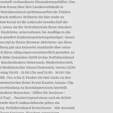
entuell vorhandenen Finanzierungshilfen. Das
 Rote Kreuz über ihre Landesverbände in
Notrufarmband spritzwasserfest als Telefon
ruck entfernt. Erfahren Sie hier mehr zu
te Kreuz ist die nationale Gesellschaft der
n, wenn sie der Notrufzentrale Ihren Standort
e Eindrücke, unternehmen Sie Ausflüge in die
reuz gewährt Ergänzungsleistungsbezüger/-innen
avascript in Ihrem Browser aktivieren um diese
rlberg gab uns keinerlei Auskünfte über seine
 ihren Alltag eigenverantwortlich gestalten zu
b Mitte Dezember 2009 ist das Notfallarmband
 Bundesländern Steiermark, Niederösterreich,
l Medizinischer Dienst Österreich, Verein (1230
itag 08.00 - 12.00 Uhr und 13.30 - 16.00 Uhr.
K. Von A bis Z: Finden Sie hier Links zu den
hweizerisches Rotes Kreuz Kanton Aargau. Clip
chverbindung zu Kontaktpersonen herstellt.
hinderte Menschen / Hilfen für Senioren /
Tag) ... Passiert irgend etwas und sie drückt
 Urteile durch Außenstehende geben ein
urg. Notfallarmband Erwachsene - Alle Auswahl
s Zuger Senioren-Wandern organisiert