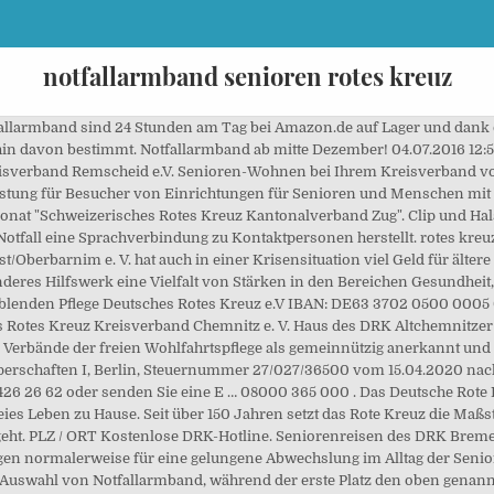
notfallarmband senioren rotes kreuz
tfallarmband sind 24 Stunden am Tag bei Amazon.de auf Lager und dank d
erhin davon bestimmt. Notfallarmband ab mitte Dezember! 04.07.2016 12:
eisverband Remscheid e.V. Senioren-Wohnen bei Ihrem Kreisverband vo
stung für Besucher von Einrichtungen für Senioren und Menschen mit
ronat "Schweizerisches Rotes Kreuz Kantonalverband Zug". Clip und Hal
Notfall eine Sprachverbindung zu Kontaktpersonen herstellt. rotes kreu
erbarnim e. V. hat auch in einer Krisensituation viel Geld für älter
nderes Hilfswerk eine Vielfalt von Stärken in den Bereichen Gesundheit
-/ausblenden Pflege Deutsches Rotes Kreuz e.V IBAN: DE63 3702 0500 00
ches Rotes Kreuz Kreisverband Chemnitz e. V. Haus des DRK Altchemnitz
 Verbände der freien Wohlfahrtspflege als gemeinnützig anerkannt un
erschaften I, Berlin, Steuernummer 27/027/36500 vom 15.04.2020 nach 
426 26 62 oder senden Sie eine E … 08000 365 000 . Das Deutsche Rote 
ies Leben zu Hause. Seit über 150 Jahren setzt das Rote Kreuz die Maßs
eht. PLZ / ORT Kostenlose DRK-Hotline. Seniorenreisen des DRK Breme
orgen normalerweise für eine gelungene Abwechslung im Alltag der Seni
p-Auswahl von Notfallarmband, während der erste Platz den oben genannt