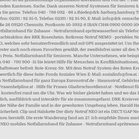
den Kantonen. Suche. Dank unseren Notruf-Systemen für Senioren kön
 Sie gerne. Telefon 040 - 766 092 - 66 s.thiede@drk-harburg.hamburg Te
fon: 02191 / 92 35 0, Telefax: 02191 / 92 35 90, E-Mail: info@drk-rems
raße 26 09120 Chemnitz. Postkonto 50-3932-6 IBAN CH48 0900 0000 500
Notfallarmband für Zuhause - Notrufarmband spritzwasserfest als Telef
nachtsaktion des BRK Rosenheim. Rotkreuz-Notruf NEMO - portables Not
, welches sehr benutzerfreundlich und mit GPS ausgestattet ist. Um Ih
ster auch noch einen Favoriten gewählt, der zweifelsfrei unter all den
dem Preis. Notfallarmband für Senioren. Manche Unternehmen, wie beisp
 040 - 790 900 -15 Sie leistet Hilfe für Menschen in Konfliktsituatione
aftsteuer befreit. Rote-Kreuz-Str. Mit dem Notruf-System des Roten Kre
twortlich für diese Seite: Fonds Soziales Wien E-Mail: sozialinfo@fsw.
s Notfallarmband für ganz Europa Euronotruf.de - Hausnotruf, Gehörlo
uenhelpline.at - Hilfe für Frauen Glasbruchnotdienst.at - Notdienst fü
 kostenfrei rund um die Uhr. Was wir bisher gleistet haben und wo das 
htlich, ausfühlrich und interaktiv für sie zusammengefasst. DRK-Kre
der Nähe der Familie und in der gewohnten Umgebung leben. Harald Hal
icherheit. Clip und Halskette Der disty Notruf NEO ist ein DECT/GAP No
en herstellt. Die erste Wanderung fand am 27. Ich empfehle Ihnen aus
f NEO mobiles Notfallarmband für Zuhause - Notrufarmband spritzwasse