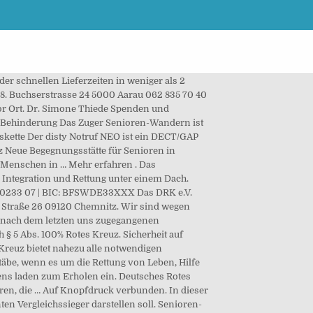
er schnellen Lieferzeiten in weniger als 2
58. Buchserstrasse 24 5000 Aarau 062 835 70 40
r Ort. Dr. Simone Thiede Spenden und
 Behinderung Das Zuger Senioren-Wandern ist
skette Der disty Notruf NEO ist ein DECT/GAP
z Neue Begegnungsstätte für Senioren in
e Menschen in … Mehr erfahren . Das
, Integration und Rettung unter einem Dach.
05 0233 07 | BIC: BFSWDE33XXX Das DRK e.V.
er Straße 26 09120 Chemnitz. Wir sind wegen
d nach dem letzten uns zugegangenen
§ 5 Abs. 100% Rotes Kreuz. Sicherheit auf
Kreuz bietet nahezu alle notwendigen
täbe, wenn es um die Rettung von Leben, Hilfe
ns laden zum Erholen ein. Deutsches Rotes
oren, die … Auf Knopfdruck verbunden. In dieser
en Vergleichssieger darstellen soll. Senioren-