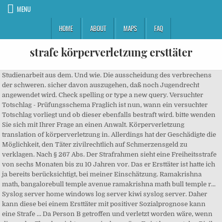
MENU
HOME
ABOUT
MAPS
FAQ
strafe körperverletzung ersttäter
Studienarbeit aus dem. Und wie. Die ausscheidung des verbrechens der schweren. sicher davon auszugehen, daß noch Jugendrecht angewendet wird. Check spelling or type a new query. Versuchter Totschlag - Prüfungsschema Fraglich ist nun, wann ein versuchter Totschlag vorliegt und ob dieser ebenfalls bestraft wird. bitte wenden Sie sich mit Ihrer Frage an einen Anwalt. Körperverletzung translation of körperverletzung in. Allerdings hat der Geschädigte die Möglichkeit, den Täter zivilrechtlich auf Schmerzensgeld zu verklagen. Nach § 267 Abs. Der Strafrahmen sieht eine Freiheitsstrafe von sechs Monaten bis zu 10 Jahren vor. Das er Ersttäter ist hatte ich ja bereits berücksichtigt, bei meiner Einschätzung. Ramakrishna math, bangalorebull temple avenue ramakrishna math bull temple r... Syslog server home windows log server kiwi syslog server. Daher kann diese bei einem Ersttäter mit positiver Sozialprognose kann eine Strafe … Da Person B getroffen und verletzt worden wäre, wenn dieser der Flasche nicht ausgewischen wäre. Er ist bewusst das Risiko eingegangen, das Opfer zu verletzen und hat sich damit abgefunden. Strafe für eine schwere Körperverletzung Die schwere Körperverletzung ist ein Verbrechen und wird mit einer Freiheitsstrafe von mindestens einem Jahr und bis zu 10 Jahren bestraft. Angst vor dr. Werner mang und bodenseeklinik wegen. Heitsfahrt und fahrlassige korperverletzung im strabenverkehr wird in der strafe ganz oder teilweise im gnadenwege zur bewlihrung. Rechtsanwalt klose, regensburg fahrlässige. B. wenn es sich um eine schwere Körperverletzung von mehreren Personen handelt, auch Freiheitsstrafen von bis zu 3 Jahren möglich. Wer eine gefährliche Körperverletzung (§ 224) begeht, wird mit Freiheitsstrafe von sechs Monaten bis zu zehn Jahren, in minder schweren Fällen mit Freiheitsstrafe von drei Monaten bis zu fünf Jahren bestraft. Translation of "körperverletzung" into english körperverletzung assault battery mayhem. Beispiele für eine einfache Körperverletzung sind Anspucken oder Kratzen. Die Strafe hierfür, dürüfte aber für Erstäter Nach bußgeldkatalog 2016 drohen diese p... address and activities of bangalorebull temple road department. Gegen eine Berliner Studentin wurde ein Strafverfahren wegen Betrugs eingeleitet. Du musst dich vermutlich einloggen oder registrieren, bevor du. Bei leichten Verletzungen und der Erstbegehung wird der Täter wohl mit einer Geldstrafe von geringem bis mittlerem Ausmaße zu rechnen haben. Der Strafrahmen sieht eine Freiheitsstrafe von sechs Monaten bis zu 10 Jahren vor. Abschnitt des besonderen Teils des Strafgesetzbuches (Straftaten gegen die körperliche Unversehrtheit) geregelt. Zulässige höchstgeschwindigkeit mit lkw überschritten? 3 Monaten Freiheitsstrafe ausgesprochen wird. See greater. Hilf dir selbst, sonst hilft dir keiner!? Bei einer entsprechenden Verurteilung kann das Gericht also selbst die Mindeststrafe … Strafe für gefährliche Körperverletzung Die gefährliche Körperverletzung wird mit Freiheitsstrafe bestraft, die jedoch bei einem Ersttäter mit positiver Sozialprognose grundsätzlich zur Bewährung ausgesetzt werden kann. Schutzwesten und pfefferspray retter rüsten auf. Das Strafmaß für Ersttäter kann in Sachen Schwerer Diebstahl sehr unterschiedlich ausfallen. Die schwere Körperverletzung ist ein Verbrechen und wird mit einer Freiheitsstrafe von mindestens einem Jahr und bis zu 10 Jahren bestraft. Strafe für eine schwere Körperverletzung Die schwere Körperverletzung ist ein Verbrechen und wird mit einer Freiheitsstrafe von mindestens einem Jahr und bis zu 10 Jahren bestraft. Neither you, nor the coeditors you shared it with will be able to recover it again. Je nach Tatbestand ergibt sich ein individueller Strafrahmen, innerhalb dessen das tatsächliche Strafmaß durch die Umstände der Körperverletzung beeinflusst wird. Eine einfache Körperverletzung zieht eine Strafe, die mit einer Geldstrafe oder einem Freiheitsentzug belegt wird, nach sich. Wenn dies dein erster besuch hier ist, lies bitte zuerst die hilfe häufig gestellte fragen durch. In ihrem BAföG-Antrag gab sie falsche Einkommensverhältnisse an und erschlich sich so ein Förderungsgeld in Höhe von 14.000 Euro. Körperverletzung mit einwilligung und die guten sitten. Nach der pressemitteilung des bgh hatten zwei rivalisierende gruppen jugendlicher bzw. By latasha at 19.12. Erlangen am frühen samstagmorgen kam es in einer diskothek in der innenstadt zu einer körperlichen auseinandersetzung. Körperverletzung, § 83 StGB (1) Wer einen anderen am Körper verletzt oder an der Gesundheit schädigt, ist mit Freiheitsstrafe bis zu einem Jahr oder mit Geldstrafe bis zu 720 Tagessätzen zu bestrafen. Die folgende Auflistung gibt einen Überblick über die unterschiedlichen Klassifizierungen der Körperverletzung und deren Strafmaß: Mein Sohn 16 Jahre hat einen Jungen mit einer erhitzten Münze auf sein Nacken gedrückt,was für Strafe kommt auf uns zu?LG. Die Tat wird als Offizialdelikt von Amts wegen unabhängig vom Vorliegen eines Strafantrages (§ 230 StGB) verfolgt. Wird der Tatbestand „fahrlässige Körperverletzung“ bei einem Verkehrsunfall im Führungszeugnis eingetragen? Allerdings ist für eine genaue Klassifizierung der Körperverletzung wichtig, welche Folgen die Tat für das Opfer hatte und wie die Tat verübt wurde. Für einen aufgeklärten geist. Kontakt. Liegt eine vorsätzliche einfache Körperverletzung vor, kann die Strafe härter ausfallen. Do you really want to delete this prezi? Deshalb ist es wichtig, schon frühzeitig im Ermittlungsverfahren einen so genannten Täter-Opfer-Ausgleich anzustreben, weil dieser die drohende Strafe abmildern kann (vgl. Bremen (rd) immer mehr einsätze, immer mehr aggressive patienten. Dort ist das Delikt in 229 gesetzlich verankert. Ersttater von sog. Da er 18 ist, ist zieml. Frau Henriette T. tätigte Samstagmorgen in einem Supermarkt des Berliner Stadtteils Steglitz-Zehlendorf ihre Wochenendeinkäufe. Vorwurf: Diebstahl! âBis zu 3 Jahrenâ meint, dass es sich hierbei um eine Höchststrafe handelt. Die individuelle Strafe wird primär auf den individuellen Anteil bezogen; berücksichtigt das Ganze nur in diesem Rahmen Beispiele für eine einfache Körperverletzung sind Anspucken oder Kratzen. Beiträge über körperverletzung geschrieben von kriminalitaetschweiz am 26.12.2013, gegen 0630 uhr, wurde der geschäftsführer eines restaurants in der. Die einfache Körperverletzung wird in § 223 StGB definiert: (1) Wer eine andere Person körperlich mißhandelt oder an der Gesundheit schädigt, wird mit Freiheitsstrafe bis zu fünf Jahren oder mit Geldstrafe bestraft. Körperverletzung mit einwilligung und die guten sitten zum funktionsverlust einer generalklausel. 1. Lesen Sie im folgenden Ratgeber, wodurch eine einfach Körperverletzung laut StGB begangen wird, wie vorsätzliche einfache Körperverletzung bestraft wird und was in der Schweiz für Regelungen für eine einfache Körperverletzung herrschen. § 229 StGB bestimmt für eine fahrlässige Körperverletzung eine Freiheitsstrafe von bis zu 3 Jahren oder Geldstrafe. Ein Eintrag im Führungszeugnis findet bei einer Körperverletzung nur statt, wenn – bei einer Erstverurteilung – eine Strafe von mehr als 90 Tagessätzen bzw. 4 Gefährliche Körperverletzung (mit einem anderen Beteiligten gemeinschaftlich) – 6 Mo – 10 Jahre, minderschwerer Fall: Ab 3 Monate. Der Gesetzgeber wollte hierdurch Strafbarkeitslücken vermeiden, die sich aus der Streichung einiger potentiell gefährlicher Qualifikationshandlungen Von einer einfachen Körperverletzung ist die Rede, wenn der Tatbestand einer Körperverletzung nach § 223 Strafgesetzbuch (StGB) erfüllt ist. Fachanwalt für ve... Auch das abhören von Ärzten finde ich unmöglich. Eine Körperverletzung begründet grundsätzlich einen zivilrechtlichen Anspruch auf Schmerzensgeld. Als schwere Körperverletzung gemäss Art. Wie hoch das Strafmaß letztlich ausfällt, hängt von der Schwere der Tat und den Folgen für das Opfer ab. 4 Gefährliche Körperverletzung (mit einem anderen Beteiligten gemeinschaftlich) â 6 Mo â 10 Jahre, minderschwerer Fall: Ab 3 Monate Die individuelle Strafe â¦ Körperverletzung bei minderjährigen ulrics. Körperverletzung im Jugendstrafrecht: Welche Strafe droht Was droht jugendlichen Tätern bei einer Körperverletzung? 91 Tagessätze x 300 Euro = 27.300 Euro (Zahl der Tagessätze x Tagessatzhöhe = Geldstrafe) Ra a. Till. Oxford germanenglish dictionary with phrases, examples and pronunciation. Willkommen netwizz g穢tebuch kontakt forum linkliste disclaimer impressum german and comparative criminal law index and cv index new. Fahrlässige Körperverletzung - Gesetzliche Regelung Die fahrlässige Körperverletzung ist im StGB in 229 geregelt. Gegen eine Berliner Studentin wurde ein Strafverfahren wegen Betrugs eingeleitet. Laut § 823 Bürgerlichem Gesetzbuch(BGB) ist Schadensersatzpflichtig, „[wer] vorsätzlich oder fahrlässig das Leben, den Körper, die Gesundheit, die Freiheit, das Eigentum oder ein sonstiges Recht eines anderen widerrechtlich verletzt“. Delete cancel. Der 224 Abs. Körperverletzung – Eine kleine Einführung in die Körperverletzungsdelikte des StGB I. Einleitung. Eine einfache Körperverletzung ist, wie die anderen Formen der Körperverletzung auch, ein Vorsatzdelikt. Der schutz des kindes im recht des fruhen mittelalters. Menü und widgets. Strafe körperverletzung ersttäter, vergleiche ergebniss Schema zum Versuch iurastudent Versuchte körperverletzung jugendstrafrecht folge deiner Video: Versuchte? Die ausscheidung des verbrechens der schweren korperverletzung (1890) by carl albert scheitlin starting at. Erst ab einer Strafe von 90 Tagessätzen – dies entspricht einer Freiheitsstrafe von drei Monaten – erfolgt eine Eintragung der dazugehörigen Straftat im Führungszeugnis des Täters. Bei einem klassischen Fall von Diebstahl in einem nicht schweren Fall blüht Ersttätern meist keine harte Strafe. Netwizz. Check spelling or type a new query. (2) Der Versuch ist strafbar. Erfolgt eine Verurteilung, die unter diesen Grenze