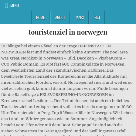
MENU
HOME
ABOUT
MAPS
FAQ
touristenziel in norwegen
Du hängst bei einem Rätsel an der Frage HAFENSTADT IN NORWEGEN fest und findest einfach keine Antwort? The pool area was great. Nordkap in Norwegen – Bild: Decokon – Pixabay.com – CC0 Public Domain. Es gibt fast 500 Campingplätze in Norwegen, dem westlichsten Land der skandinavischen Halbinsel.Das begehrteste Touristenziel des Königreichs ist die Atlantikküste mit ihren zahlreichen Fjorden, wie z.B. Norwegen ist riesig und weil es so viel zu sehen gibt, kommst du nur langsam voran. Finde Lösungen für die Rätselfrage #FELSVORSPRUNG+IN+NORWEGEN im Kreuzworträtsel Lexikon. ... Der Tvindefossen ist auch ein beliebtes Touristenziel und entsprechend voll ist es bereits morgens um 10:30 Uhr. Touristenziel in Prag. Top 9 Wasserfälle in Norwegen. Wir lieben das Land im Winter genauso wie im Sommer. Angelmöglichkeit besteht vom Ufer oder mit dem Boot. Sehr populär sind auch die sieben Schwestern im Geirangerfjord und der Zwillingswasserfall Låtefossen in … Es ist ein geografisch riesiges Land mit einem Unterschied von Nord nach Süd, der für alle überwältigend ist. Der verlassene … Von bester Qualität bilder, , fototapeten, poster, sticker. Dieses Stockfoto: Ein beliebtes Touristenziel der Hafen von Bergen in Norwegen während der Covid-19-Epidemie 2020 Osterzeit. Möchten Sie Ihr Zuhause dekorieren? Touristenziel in Rom - 3 populäre Lexikoneinträge mit 9 - 15 Buchstaben. Jetzt das Foto Hauptansicht Von Gudvangen Hafen Ein Beliebtes Touristenziel Befindet Sich Am Ende Des Nryfjord In Norwegen herunterladen. ... Andere Rundreisen in Norwegen. Das Kreuzworträtsel Lexikon # xwords.de bietet dir 30 Vorschläge für mögliche Lösungswörter mit 2 bis 12 Buchstaben zur Lösung deines Rätsels. This is an increase of 4 per cent, which means 1.4 million more overnight stays compared to 2018. Diese Version unserer Website wendet sich an Deutschsprachige Reisende in Deutschland. Huge collection, amazing choice, 100+ million high quality, affordable RF and RM images. Erstaunlich schön ist das Land der Fjorde Norwegen ist eines der unglaublichsten Reiseziele. #xwords.de hilft dir bei der Lösung deines Rätsels. - 2BDTE9H aus der Alamy-Bibliothek mit Millionen von Stockfotos, Illustrationen und Vektorgrafiken in … Von bester Qualität bilder, , fototapeten, poster, sticker. Sobald es neue Entwicklungen gibt informieren wir euch zeitnah. Bild von anziehung, zieleinheit, parken - 163045608 Wir haben 765 mittelschwere Routen in Norwegen, die von 0.6 bis 469.5 Meilen variieren. Laden Sie Norwegen Stockvideos bei der besten Agentur für Filmmaterial herunter, mit Millionen von erstklassigen lizenzfreien Stockvideos, Filmmaterial und Clips zu günstigen Preisen. Die wichtigsten Sehenswürdigkeiten in Skandinavien. AllTrails hat 1,462 großartige Wanderrouten, Laufstrecken, Routen zum Mountainbike fahren, sowie viele weitere ausgewählte Routenkarten, detaillierte Bewertungen und Fotos von anderen Nutzern. Bergen war nie eine Hansestadt, aber die Deutschen beanspruchten das gesamte Gebiet für sich, indem sie alles Land aufkauften, sodass das alte Stadtzentrum samt Rathaus verlegt werden musste. beliebtes touristenziel in skandinavien, europa. Das Land im Westen von Skandinavien an der Küste der Nordsee und des Nordatlantik wartet mit einer der beeindruckendsten Landschaften Europas auf, welche sich vom Skagerrak bis zum Nordkap erstreckt. Nur mit myloview! Fløyen Berg kann hinter gesehen werden. Der höchste Wasserfall Europas ist in Norwegen zu finden: Der Mardalfossen mit 645 Metern Gesamthöhe. Möchten Sie Ihr Zuhause dekorieren? Norwegen, Land der Fjorde, Wasserfälle, Rentiere, Wälder und natürlich Trolle. Jetzt das Foto Die Bilder Zeigen Ein Beliebtes Touristenziel In Der Region Ostfold In Norwegen Ytre Hvaler herunterladen. Gudvangen ist ein beliebtes Touristenziel in der Gemeinde Aurland und ein idealer Ausgangspunkt für Touren ins Sognefjord-Gebiet. Bano Norwegen „The staff were great, we made a recommendation that they serve all our food at the same time, for our next meal all the dishes came together. Der Ort ist bekannt mit den meisten Sonnenstunden von ganz Norwegen. Der Langfossen ist mit 612 Metern der zweit höchste Wasserfall Norwegens. Bist du bereit tolle Routen in Norwegen zu entdecken? Natürlich darf das Nordkap nicht bei den Sehenswürdigkeiten von Norwegen fehlen. Der Trollstigen ist eine der schönsten Panorama Passstraßen in Norwegen. Ortswechsel in das 80-Einwohner-Dorf Blokken am Sortlandsund. Need to translate "BELIEBTES TOURISTENZIEL" from german and use correctly in a sentence? Teile von Herdla sind Naturschutzgebiet. Bist du bereit für deinen nächsten Ausflug? Wissenschaftler sagen voraus, dass viele Strände in Norwegen zur Jahrhundertwende erheblich kleiner sein können. Daher ist Søgne besonders im Sommer ein beliebtes Touristenziel. „14 Millionen Menschen essen täglich Lachs aus Norwegen“, sagt Führer Sverre B. Birkeland, 28. Here are many translated example sentences containing "BELIEBTES TOURISTENZIEL" - german-english translations and search engine for german translations. Liebe Gäste und Freunde des Europa-Park, schweren Herzens müssen wir euch mitteilen, dass der Europa-Park, die Wasserwelt Rulantica, die Europa-Park Hotels, das Europa-Park Camp Resort, die Hotelgastronomie sowie YULLBE aufgrund der aktuellen Beschlüsse von Bund und Ländern bis auf Weiteres geschlossen bleiben. Mittlerweile 3 Kreuzworträtsel-Antworten enthält die Datenbank für den Rätselbegriff Touristenziel in Rom . Fischindustrie in norwegen auf Bildern von myloview. Herdla ist eine 1,6 km² große Insel an der nördlichen Küste der Inselkommune Askøy bei Bergen, Norwegen. Nur mit myloview! 21.12.2020 Top Norwegen Sehenswürdigkeiten: Hier finden Sie 1.123.361 Bewertungen und Fotos von Reisenden über 4.782 Sehenswürdigkeiten, Touren und Ausflüge - alle Norwegen … No need to register, buy now! Das Touristenziel Herdla ist ein artenreiches Vogelgebiet mit etwa 220 registrierten Vogelarten. Die Straße wurde 1936 erbaut und ist heute in den Sommermonaten ein beliebtes Touristenziel. Das Nordkap – bedeutendes Touristenziel. Traditionelle norwegen auf Bildern von myloview. Und durchsuchen Sie die Bibliothek von iStock mit lizenzfreien Stock-Bildern, die Abenteuer Fotos, die zum schnellen und einfachen Download bereitstehen, umfassen. Hafenstadt in Norwegen Lösung Hilfe - Kreuzworträtsel Lösung im Überblick Rätsel lösen und Antworten finden sortiert nach Länge und Buchstaben Die Rätsel-Hilfe listet alle bekannten Lösungen für den Begriff "Hafenstadt in Norwegen". -. ⇒ TOURISTENZIEL IN NORWEGEN ⇒ Rätsel Hilfe - Lösungen für die Kreuzworträtsel Frage ⇒ TOURISTENZIEL IN NORWEGEN mit 7 Buchstaben = NORDKAP Dies sind laut Tripadvisor-Reisenden die besten Tagesausflüge ab Nord-Norwegen: Welche sind die beliebtesten Aktivitäten mit Kindern in Nord-Norwegen? Und durchsuchen Sie die Bibliothek von iStock mit lizenzfreien Stock-Bildern, die Abenddämmerung Fotos, die zum schnellen und einfachen Download bereitstehen, umfassen. Für jeden, der gern Auto fährt und schwindelfrei ist, ein absolutes Abenteuer. Du kennst eine weitere Lösung für die Kreuzworträtsel Frage nach . Einige sind möglicherweise vollständig verschwunden. Hier klicken. Kein anderes Land in Europa bietet so viele Wasserfälle wie Norwegen. Im westlichen Teil des Plateaus liegt der Kjeragbolten (siehe Bild), ein ca. Aber es ist halt auch ein schöner Wasserfall, bei dem … Touristenziel in Koblenz. Dies bedeutet, dass zum Beispiel Hovdsundet in Bodø, ein beliebtes Touristenziel für Norweger und … Sie ist eine der wenigen Aquakulturen Norwegens, in denen Besucher die industrielle Fischproduktion aus nächster Nähe erleben. Download Alesund, norwegen - 26. juli 2013: blick auf den zentralen stadtteil mit historischem jugendstil, in dem der größte teil der stadt nach einem brand im jahr 1904 wiederaufgebaut wurde. Dafür brachte sie Getreide, Salz und Luxusgüter nach Norwegen, die entlang der Küste und ins Landesinnere weiterverkauft wurden. Bild von norwegens, ostfold, ytre - 165707485 Foto über Die Bilder zeigen ein beliebtes Touristenziel in der Ostfold-Region Norwegens, ytre hvaler. Das Örtchen Geiranger ist das älteste Touristenziel in Norwegen. Fremdenverkehrsbüro von Norwegen Norwegen. JUNI 2018: Frau mit Kamera auf Parkplatz und Kreuzfahrtschiff MSC auf Fjord in norwegischen Touristenziel Flam Dorf. 1020 moh. Die schönsten Sehenswürdigkeiten in Stockholm, Oslo, Helsinki & Co. Foto über FLAM, NORWEGEN - 28. Lösungsvorschlag. Resort wohnen Sie 30 Autominuten vom Nationalpark Minneriya und 5 km von der Stadt Habarana entfernt, einem beliebten Touristenziel bei Safari-Liebhabern. Hafenstadt in Nordnorwegen. Hier liegt die Lachsfarm der Vesterålen. Dieses Stockfoto: Henningsvær auf den Lofoten-Inseln, beliebtes Touristenziel in Norwegen, aerial panorama - F33R39 aus der Alamy-Bibliothek mit Millionen von Stockfotos, Illustrationen und Vektorgrafiken in hoher Auflösung herunterladen. den Sognefjord, den längsten und tiefsten Fjord Europas, auf dessen 204 km sich viele Campingplätze befinden. schwäbische.de ist das Nachrichtenportal für regionale und lokale Nachrichten aus den Regionen Ravensburg, Biberach, Bodensee, Ostalb, Alb-Donau, Sigmaringen, Lindau und Tuttlingen. Hier kannst du ausführlich informieren, was du in deinem Skandinavien Urlaub nicht verpassen solltest. Auf etwas 700m über dem Meeresspiegel wird mit einer atemberaubenden Aussicht belohnt. Hier legen die Fähren zu allen bekannten Ausflugszielen in Sogn an. Touristenziel in Norwegen. Find the perfect norwegischer fjord stock photo. Eintrag hinzufügen. Touristenziel in Hollywood. Die angrenzenden Gebirge erreichen schnell eine Höhe von bis zu 1700 m. Der höchste Punkt des Plateaus liegt bei ca. Søgne ist … Touristenziel in Rom. In der rechten Spalte kannst du gezielt nach Sehenswürdigkeiten suchen oder bequem nach Regionen, Provinzen und Städten filtern. Mächtige Kreuzfahrtschiffe durchqueren jeden Sommer den schmalen Fjord. Die längste Kreuzworträts