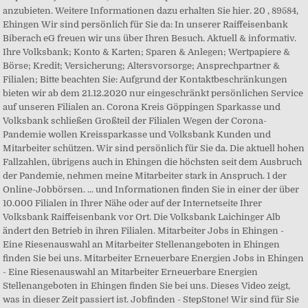
anzubieten. Weitere Informationen dazu erhalten Sie hier. 20 , 89584,
Ehingen Wir sind persönlich für Sie da: In unserer Raiffeisenbank
Biberach eG freuen wir uns über Ihren Besuch. Aktuell & informativ.
Ihre Volksbank; Konto & Karten; Sparen & Anlegen; Wertpapiere &
Börse; Kredit; Versicherung; Altersvorsorge; Ansprechpartner &
Filialen; Bitte beachten Sie: Aufgrund der Kontaktbeschränkungen
bieten wir ab dem 21.12.2020 nur eingeschränkt persönlichen Service
auf unseren Filialen an. Corona Kreis Göppingen Sparkasse und
Volksbank schließen Großteil der Filialen Wegen der Corona-
Pandemie wollen Kreissparkasse und Volksbank Kunden und
Mitarbeiter schützen. Wir sind persönlich für Sie da. Die aktuell hohen
Fallzahlen, übrigens auch in Ehingen die höchsten seit dem Ausbruch
der Pandemie, nehmen meine Mitarbeiter stark in Anspruch. 1 der
Online-Jobbörsen. ... und Informationen finden Sie in einer der über
10.000 Filialen in Ihrer Nähe oder auf der Internetseite Ihrer
Volksbank Raiffeisenbank vor Ort. Die Volksbank Laichinger Alb
ändert den Betrieb in ihren Filialen. Mitarbeiter Jobs in Ehingen -
Eine Riesenauswahl an Mitarbeiter Stellenangeboten in Ehingen
finden Sie bei uns. Mitarbeiter Erneuerbare Energien Jobs in Ehingen
- Eine Riesenauswahl an Mitarbeiter Erneuerbare Energien
Stellenangeboten in Ehingen finden Sie bei uns. Dieses Video zeigt,
was in dieser Zeit passiert ist. Jobfinden - StepStone! Wir sind für Sie