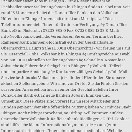
Fachbediensteter Jobs in Ehingen - Eine Riesenauswahl an
Fachbediensteter Stellenangeboten in Ehingen finden Sie bei uns. Seit
rund 15 Monaten arbeitet die Donau-Iller Bank an den Volksbank-
Höfen in der Ehinger Innenstadt direkt am Marktplatz. * Diese
Telefonnummer steht Ihnen für 5 min zur Verfügung. ð¢ Donau-Iller
Bank eG in Pfisterstr. : 07223 985-0 Fax: 07223 985-1209 E-Mail:
info@volksbank-buehl.de. Vereinbaren Sie einen Termin bei Ihrer
Raiffeisenbank Ehingen-Hochsträß eG in der Geschäftsstelle
Obermarchtal, Hauptstraße 11, 89611 Obermarchtal - wir freuen uns auf
Sie. Essenziell. Jobs: Volksbank in Ehingen â¢ Umfangreiche Auswahl
von 639.000+ aktuellen Stellenangeboten â¢ Schnelle & Kostenlose
Jobsuche â¢ Führende Arbeitgeber in Ehingen â¢ Vollzeit-, Teilzeit-
und temporäre Anstellung â¢ Konkurrenzfähiges Gehalt â¢ Job-Mail-
Service â¢ Jobs als: Volksbank - jetzt finden! Hier finden Sie unsere
aktuellen Stellenangebote. Wir sind vor Ort für Sie da: Finden Sie den
passenden Ansprechpartner in einer der Geschäftsstellen Ihrer
Donau-Iller Bank eG. 12 neue Banken Jobs in Ehingen und
Umgebung. Diese Plätze sind vorerst für unsere Mitarbeiter und
Kunden geplant, über eine öffentliche Nutzung haben wir mit der Stadt
Ehingen noch nicht gesprochenâ, so Hirling. Willkommen auf der
Startseite Ihrer Volksbank-Raiffeisenbank Riedlingen eG. Tel. Cookies
sind hilfreiche kleine Informationsfragmente, die es uns (zum
Impressum) erleichtern, Ihnen eine optimale bedienbare Website