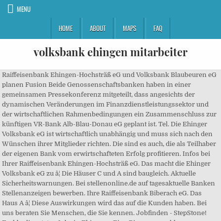
MENU
HOME
ABOUT
MAPS
FAQ
volksbank ehingen mitarbeiter
Raiffeisenbank Ehingen-Hochsträß eG und Volksbank Blaubeuren eG
planen Fusion Beide Genossenschaftsbanken haben in einer
gemeinsamen Pressekonferenz mitgeteilt, dass angesichts der
dynamischen Veränderungen im Finanzdienstleistungssektor und
der wirtschaftlichen Rahmenbedingungen ein Zusammenschluss zur
künftigen VR-Bank Alb-Blau-Donau eG geplant ist. Tel. Die Ehinger
Volksbank eG ist wirtschaftlich unabhängig und muss sich nach den
Wünschen ihrer Mitglieder richten. Die sind es auch, die als Teilhaber
der eigenen Bank vom erwirtschafteten Erfolg profitieren. Infos bei
Ihrer Raiffeisenbank Ehingen-Hochsträß eG. Das macht die Ehinger
Volksbank eG zu â¦ Die Häuser C und A sind baugleich. Aktuelle
Sicherheits­warnungen. Bei stellenonline.de auf tagesaktuelle Banken
Stellenanzeigen bewerben. Ihre Raiffeisenbank Biberach eG. Das
Haus A â¦ Diese Auswirkungen wird das auf die Kunden haben. Bei
uns beraten Sie Menschen, die Sie kennen. Jobfinden - StepStone!