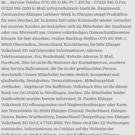
da ... Service-Telefon 0731 101-0 Mo-Fr 7-20Uhr. : 07223 985-0 Fax:
07223 985-1209 E-Mail: info@volksbank-buehl.de. Hauptmenü.
Coronavirus Ehingen Liebherr-Werk in Ehingen stoppt Produktion
für zwei Wochen 26. In letzter Zeit rufen Kriminelle wieder vermehrt
bei unseren Kunden an und geben sich als Mitarbeiter der Sparkasse
oder von Microsoft aus. Unsere vollständigen Datenschutzhinweise
können Sie hier einsehen. Online-Banking-Hotline 0731 101-950. 1,
89613 Oberstadion, Deutschland, Kontaktieren Sie bitte Ehinger
Volksbank EG mit folgenden Informationen: Adresse,
Telefonnummer, Fax, Postleitzahl, Website-Adresse, E-Mail,
Facebook. Dies ist nicht die Nummer der Kontaktperson, sondern
eine Service Rufnummer, die Sie zu der gewünschten Person
durchstellt. Unsere Mitarbeiter beraten ehrlich, kompetent und
glaubwürdig. Neuigkeiten; Veranstaltungen; Mitteilungsblatt
Jobfinden - StepStone! Die Raiffeisen-Volksbank Ries ist die âBeste
Bank vor Ort 2020â in Nördlingen. Suchen. Die Mitarbeiter beider
Geldinstitute wurden bereits informiert. 19. Finden Ehinger
Volksbank EG offnungszeiten und Wegbeschreibungen oder Karte.
Am Wenzelstein 55, 89584 Ehingen (Donau), Deutschland, Ehingen
Donau, Baden Wurttemberg, Deutschland Überprüfung von Ehinger
Volksbank EG Gst â¦ 4 77815 Bühl. Pro Haus sind hier 22 Wohnungen
entstanden. Informationen zu Cookies auf der Webseite der
Volksbank eG. Stadt & Bürger. Aus der Raiffeisenbank Ehingen-