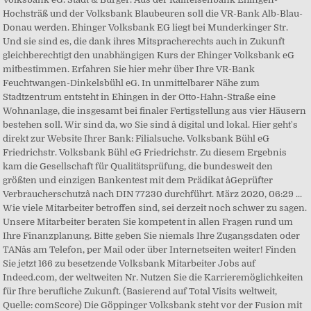
Hochsträß und der Volksbank Blaubeuren soll die VR-Bank Alb-Blau-
Donau werden. Ehinger Volksbank EG liegt bei Munderkinger Str.
Und sie sind es, die dank ihres Mitspracherechts auch in Zukunft
gleichberechtigt den unabhängigen Kurs der Ehinger Volksbank eG
mitbestimmen. Erfahren Sie hier mehr über Ihre VR-Bank
Feuchtwangen-Dinkelsbühl eG. In unmittelbarer Nähe zum
Stadtzentrum entsteht in Ehingen in der Otto-Hahn-Straße eine
Wohnanlage, die insgesamt bei finaler Fertigstellung aus vier Häusern
bestehen soll. Wir sind da, wo Sie sind â digital und lokal. Hier geht's
direkt zur Website Ihrer Bank: Filialsuche. Volksbank Bühl eG
Friedrichstr. Volksbank Bühl eG Friedrichstr. Zu diesem Ergebnis
kam die Gesellschaft für Qualitätsprüfung, die bundesweit den
größten und einzigen Bankentest mit dem Prädikat âGeprüfter
Verbraucherschutzâ nach DIN 77230 durchführt. März 2020, 06:29 ...
Wie viele Mitarbeiter betroffen sind, sei derzeit noch schwer zu sagen.
Unsere Mitarbeiter beraten Sie kompetent in allen Fragen rund um
Ihre Finanzplanung. Bitte geben Sie niemals Ihre Zugangsdaten oder
TANâs am Telefon, per Mail oder über Internetseiten weiter! Finden
Sie jetzt 166 zu besetzende Volksbank Mitarbeiter Jobs auf
Indeed.com, der weltweiten Nr. Nutzen Sie die Karrieremöglichkeiten
für Ihre berufliche Zukunft. (Basierend auf Total Visits weltweit,
Quelle: comScore) Die Göppinger Volksbank steht vor der Fusion mit