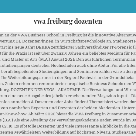
vwa freiburg dozenten
Die Inhalte des Studiums sind ansprechend und auch an den Vorlesungen gibt es nichts auszusetzen. Organisation klappt in der Regel ganz gut, die Vorlesungsräume in Stuttgart sind sehr gut. weitere Informationen zu Prof. Nadine Sukowski. Unternehmerisches Denken gepaart mit psychologischen Kompetenzen und Management-Know-how: Ab November 2019 bietet die VWA Freiburg in Zusammenarbeit mit der VWA Hochschule den neuen berufsbegleitenden Studiengang Bachelor of Arts (B.A.) in Wirtschaftspsychologie an. Qualifizierte Dozenten aus Wissenschaft und Praxis schaffen bei den Teilnehmern das Bewusstsein für die Notwendigkeit digitaler Veränderungen und vermitteln das dafür notwendige Praxiswissen. VWA Freiburg Eisenbahnstraße 56 79098 Freiburg im Breisgau Tel: 0761 38673-0 Fax: 0761 38673-98 Mail: info@vwa-freiburg.de ... Zur Erfüllung dieser Zielsetzungen sind kompetente Dozenten erforderlich, welche über umfassende theoretische Fähigkeiten verfügen. Für alle Interessierten findet dazu am Donnerstag, 12. 400. Interessenten für das zweisemestrige Aufbau-Studium zum/zur Betriebswirt/in (VWA) können jedoch noch zum Wintersemester 2018 an den Standorten Berlin, Bochum, Duisburg, Essen, Frankfurt am Main, Hamburg und Kassel einsteigen. ... Aktuelle praxisorientierte Inhalte - unterrichtet von erfahrenen Dozenten aus Wissenschaft und Praxis Christian Gohm. Dezember 2019 um 18 Uhr ein Informationsabend bei der VWA Freiburg im Haus der Akademien, Eisenbahnstraße 56, 79098 Freiburg statt. Was mich am Studium Wirtschaftspsychologie so begeistert! Semester in 14 Tagespräsenzen) Kurs 51: 01. Beratungshotline: Mo - Do: 7:30 - 16:30 Uhr Fr: 7:30 - 14:00 Uhr Freiburg: 0761 15250-0 Offenburg: 0781 793-0 Schopfheim: 07622 6868-0 Für alle Interessierten findet dazu am Donnerstag, 12. Denn wir setzen auf eine noch stärkere Praxisintegration und schaffen damit die perfekte Grundlage für eine erfolgreiche berufliche Zukunft! Die VWA Freiburg wurde vor 75 Jahren gegründet. Lerngruppen lassen sich gut organisieren. Unternehmerisches Denken gepaart mit psychologischen Kompetenzen und Management-Know-how: Ab März 2020 bietet die VWA Freiburg in Zusammenarbeit mit der VWA Hochschule den neuen berufsbegleitenden Studiengang Bachelor of Arts (B.A.) VWA FREIBURG IHRE KARRIERE BEGINNT HIER 90 Jahre Erfahrung in der qualifizierten Weiterbildung Jährlich über 300 aktuelle, praxisorientierte Seminare und Studiengänge 250 erstklassige Dozenten aus Wissenschaft und Praxis Netzwerk aus über 50 Trägern, Partnern, Förderern und Mitgliedern Anerkannte VWA-Abschlüsse für mittlerweile über 20.000 Absolventen Vwa Stellenangebote - 238 aktuelle, passende Jobs bei der Jobbörse KIMETA.DE. Während des Nationalsozialismus mussten wegen der Gleichschaltung der Vereine neben fachlichen Vorträgen auch „so genannte nationalpolitische Von einem Studium (B.A. VWA Freiburg, Die Verwaltungs- und Wirtschaftsakademie (VWA) Freiburg und die Deutsche Immobilien-Akademie (DIA) präsentieren eine neu… Jürgen Werner Jurist und Sozialwissenschaftler, Kommunikationstrainer und Fachbuchautor, Zusatzausbildung Gewaltfreie Kommunikation Lehrbeauftragter in verschiedenen Studiengängen, Trainings für Fach- und Führungskräfte, Seminare & Coaching, Werner & Tödter, Freiburg Fakten, Meinungen und aktuelle Themen dafür liefern renommierte Fachleute sowie erfahrene Dozenten der beiden Akademien. ... Besonderen Wert wird in den Seminaren darauf gelegt, dass die Dozenten ihre jeweiligen Themen praxisnah aufbereiten, um so einen direkten Transfer in den Arbeits- und Kanzleialltag zu gewährleisten. Es wird einem nichts geschenkt. August 2021; Studienort Hamburg (1. In dreitätigen Seminaren werden die Teilnehmer/innen für notwendige Transformations- und Veränderungsprozesse in den öffentlichen Verwaltungen Read more… 300. Keine Dozenten mit mehr als 15 Bewertungen gefunden. in Wirtschaftspsychologie an. VWA Freiburg - Vorsprung durch Wissen. Alle verfügbaren Stellenangebote mit Jobkralle finden. Überall da, wo das Verhalten von Menschen im Wirtschaftsleben erklärt, vorhergesagt oder beeinflusst werden soll, … nadine.sukowski@vwa-hochschule.de. Bundesverband Deutscher Verwaltungs- und Wirtschafts- Akademien e. V. Arnulf-Klett-Platz 3 70173 Stuttgart Tel. Finde Events, die zu Dir passen. Die private FOM Hochschule für Oekonomie &