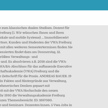
 Management ist mit 57.000 Studierenden eine der führenden privaten Hochschulen Europas. In dreitätigen Seminaren werden die Teilnehmer/innen für notwendige Transformations- und Veränderungsprozesse in den öffentlichen Verwaltungen Zielgruppe. Die VWA Freiburg bietet seit fünf Jahren einen berufsbegleitenden Fachstudiengang zum/zur Social Media Manager/in (VWA) an, der sich genau mit diesen Themen beschäftigt. Das Institut bietet ein duales Management-Studium an sowie berufsintegrierte Studiengänge, die zu den akademischen Abschlüssen Bachelor of Arts (B.A.) Büro: VWA-Hochschule für berufsbegleitendes Studium Wolframstraße 32, 70191 Stuttgart. Verwaltungs- und Wirtschafts-Akademie Freiburg (VWA) Deutsche Immobilien Akademie (DIA) VWA Business School (VWA BS) Center for Real Estate Studies (CRES) 90. Business Administration) bei der VWA Freiburg kann ich leider nur abraten. Die Akademie vor Ort ist super ausgestattet und in den Räumlichkeiten lässt es sich gut lernen. Jahre Erfahrung. Keine Jobs mehr verpassen ; Betriebswirt vwa Stellenangebote Freiburg im Breisga . aktien Altmetall aluminium amp app aussagen berlin Business cloud co2 corona covid daten design digital digitalisierung gmbh gold group hochschule https kinder kunden kupfer management menschen messe mobile online pandemie patienten prof region schrott schrottabholung schrottankauf schrotthändler service services smart software studie system unternehmen zink : 0711 / 280 464 13 Fax. Freiburger Rechtsanwaltskammer und VWA Freiburg starten Kooperation für Weiterbildung mit einem umfassenden Seminarpgoramm. Ihre VWA Baden Wichtiger Hinweis: Aufgrund der aktuellen Pandemiesituation finden ab sofort zunächst bis Ende Januar 2021 alle … : 0711 / 284 590 68 Studieren Sie Wirtschaftswissenschaften an der VWA Business School in Freiburg! Sie ist eine Initiative der gemeinnützigen BCW Stiftung und bietet berufsbegleitende Bachelor- und Masterstudiengänge für Berufstätige und Auszubildende abends, am Wochenende, in Teilzeit oder als Blockstudium – in 33 Hochschulzentren. Seminarunterlagen) Dozenten/innen. Jürgen Werner Jurist und Sozialwissenschaftler, Kommunikationstrainer und Fachbuchautor, Zusatzausbildung Gewaltfreie Kommunikation Lehrbeauftragter in verschiedenen Studiengängen, Trainings für Fach- und Führungskräfte, Seminare & Coaching, Werner & Tödter, Freiburg Für alle Interessierten findet dazu am Donnerstag, 27. 22.12.2020- Aktuelle Informationen: Das VWA-Studienhaus ist ab Donnerstag, 24.12.2020 bis einschließlich Mittwoch, den 06.01.2021, geschlossen. in Wirtschaftspsychologie an. Studiengänge, Seminare und Infoabende der VWA Freiburg Event-Sammlung VWA Freiburg von Katja Martinho. Dozenten für Auftraggeber Jobs für Dozenten zum Informations-Portal ... Herr Dipl. Al