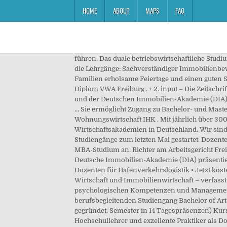
HOME
ABOUT
MAPS
FAQ
führen. Das duale betriebswirtschaftliche Studium an der VWA Business School in Freiburg ist die innovative Alternative zum klassischen dualen Studium. Dozent für die Lehrgänge: Sachverständiger Immobilienbewertung D1; Dozenten/innen. in Wirtschaftspsychologie an. Studienort Freiburg (1. Wir wünschen Ihnen und Ihren Familien erholsame Feiertage und einen guten Start ins neue Jahr! DEKRA zertifizierter Sachverständiger IT-Forensic (lokale und mobile Systeme) ... Immobilienwirt Diplom VWA Freiburg . + 2. input – Die Zeitschrift für die Praxis ist seit über zwanzig Jahren ein beliebtes Medium für Partner, Kunden und Studenten der VWA Freiburg und der Deutschen Immobilien-Akademie (DIA). und Master of Arts (M.A.) August 2021; Den ausführlichen Terminplan mit allen weiteren Semesterterminen finden Sie … Sie ermöglicht Zugang zu Bachelor- und Masterstudiengängen deutscher Hochschulen auch ohne Abitur. Für alle Interessierten findet dazu am Donnerstag, 12. Wohnungswirtschaft IHK . Mit jährlich über 300 berufsbegleitenden Studiengängen und Seminaren zählen wir zu den größten Verwaltungs- und Wirtschaftsakademien in Deutschland. Wir sind Ihr Weiterbildungspartner in der Region! Fachwirt in der Grundstücks- und. Es absolvieren z.B. 2016 sind die VWA-Studiengänge zum letzten Mal gestartet. Dozenten. Zudem erkennen renommierte europäische Business Schools den VWA/BA-Abschluss für das aufbauende Executive MBA-Studium an. Richter am Arbeitsgericht Freiburg. DOZENTEN DER VEGS - AKADEMIE. Die Verwaltungs- und Wirtschaftsakademie (VWA) Freiburg und die Deutsche Immobilien-Akademie (DIA) präsentieren eine neue Ausgabe des jährlich erscheinenden Magazins input – Die Zeitschrift für die Praxis. ANDREAS BAUER. 19 Dozenten für Hafenverkehrslogistik • Jetzt kostenlos anmelden & Dozenten oder Jobs finden! Thematisiert werden darin Fakten und Hintergründe aus Verwaltung, Wirtschaft und Immobilienwirtschaft – verfasst von namhaften Experten und Dozenten der beiden Akademien. Unternehmerisches Denken gepaart mit psychologischen Kompetenzen und Management-Know-how: Ab März 2020 bietet die VWA Freiburg in Zusammenarbeit mit der VWA Hochschule den neuen berufsbegleitenden Studiengang Bachelor of Arts (B.A.) Als eine Abteilung der Verwaltungsakademie Baden wurde im Jahr 1930 die Verwaltungsakademie Freiburg gegründet. Semester in 14 Tagespräsenzen) Kurs 52: 16. Es gibt tolle Dozenten und viele Interessante Einblicke in die ganzen Themenbereicht. ID: 1687060. Hochschullehrer und exzellente Praktiker als Dozenten gewährleisten Weiterbildung auf höchstem Niveau. Studiengänge und Seminare. Dozenten/innen. 5 Vwa Jobs in Pfinztal. März 2021; Kurs 52: 23. Ort VWA digital Gebühren 228,00 € (inkl. Die Deutsche Immobilien-Akademie an der Universität Freiburg GmbH (DIA) ist eines der größten überregionalen Weiterbildungsinstitute für die Immobilien- und Finanzwirtschaft. Suche einfach und … 