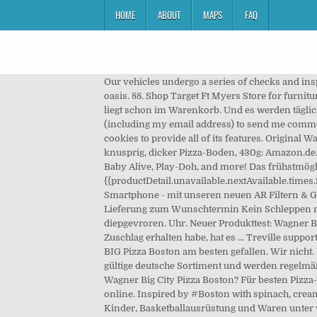
HOME
ABOUT
MAPS
FAQ
Our vehicles undergo a series of checks and inspections. Villeroy & Boch bathroom and wellness products transform a functional space into a personal well-being oasis. 88. Shop Target Ft Myers Store for furniture, electronics, clothing, groceries, home goods and more at prices you will love. Dieses oder ein vergleichbares Produkt liegt schon im Warenkorb. Und es werden täglich mehr!Damit ist doch auch was für deinen Geschmack dabei. I consent to Impossible Foods using my personal data (including my email address) to send me commercial electronic messages, including emails, about Impossible Foods’ products and services This website requires cookies to provide all of its features. Original Wagner BIG CITY Pizza Boston, vegetarische Tiefkühl-Pizza mit Frischkäse, Spinat & Zwiebeln, innen luftig, außen knusprig, dicker Pizza-Boden, 430g: Amazon.de… Shop Hasbro to find kids toys and action figures for all your favorite Hasbro brands: Transformers, My Little Pony, Baby Alive, Play-Doh, and more! Das frühstmögliche Zeitfenster ist ab dem {{productDetail.unavailable.nextAvailable.date}} ab {{productDetail.unavailable.nextAvailable.times.from}} Uhr. BIG CITY Pizza Augmented Reality Filter & Games Erlebe den Spirit deiner BIG CITY direkt auf deinem Smartphone - mit unseren neuen AR Filtern & Games für die Instagram- oder Facebook-App. Verfügbarkeit und Preisentwicklung. Pizza » Großes Sortiment bei REWE Lieferung zum Wunschtermin Kein Schleppen mehr Bestellen Sie jetzt Pizza bei REWE! Top 2 - Wagner BIG Pizza X-tra Cheese. Productomschrijving Pizza, diepgevroren. Uhr. Neuer Produkttest: Wagner Big Pizza September 19, 2016 Oktober 1, 2016 jordiske So, nachdem ich jetzt ewig bei keinem Produkttest mehr einen Zuschlag erhalten habe, hat es … Treville supports two navigation menus, advanced post settings and a post slider with fullscreen images! Mir persönlich hat die Wagner BIG Pizza Boston am besten gefallen. Wir nicht. Es konnten leider keine Preise gefunden werden. Die hier bereitgestellten Informationen beziehen sich auf das aktuell gültige deutsche Sortiment und werden regelmäßig aktualisiert. Empfiehl uns doch weiter. Die BILLA Filiale Marktplatz 401, 8462 Gamlitz ist 6,24 km entfernt. Wo gibt's Wagner Big City Pizza Boston? Für besten Pizza-Geschmack hat Wagner ihre Rezepturen sowie die Beläge der einzelnen Big Pizza Sorten verbessert. Find Natalie Woods online. Inspired by #Boston with spinach, cream cheese & onions. Die BILLA Filiale Marktplatz 401, 8462 Gamlitz ist 6,24 km entfernt. Kaufen Sie Männer, Frauen und Kinder, Basketballausrüstung und Waren unter www.nbastore.eu. Sie erhalten Ihre gratis Sammel-Sticker im Warenkorb. Für die Frische und Qualität unserer Waren ist es wichtig, dass die Einkäufe direkt nach Haus geliefert werden. Die Pizza von Wagner Pizzagenuss aus der Tiefkühltruhe vorgebacken im Original Wagner Steinofen - Jetzt die Pizza Vielfalt von Wagner kennenlernen Direkt zum Inhalt Kont