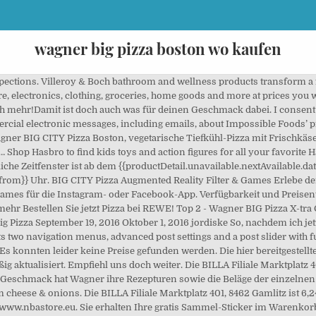
wagner big pizza boston wo kaufen
akt. große Produktauswahl gleiche Preise wie in der Filiale >> bestellen Sie jetzt! Vehicle classification . {{spec.type}}: {{spec.value}} {{spec.unit}}, Um Ihnen den bestmöglichen Service bieten zu können, verwenden wir, {{basketFlapout.editingItem.article.name}}, {{basketFlapout.cart.priceDifferenceLoyaltyToNormal | currency}}. {{basketFlapout.cart.totalSumOfGoods - basketFlapout.cart.deliveryPass.finalPrice.final | currency}}, {{basketFlapout.cart.toMinimumOrderValue | currency}}, {{basketFlapout.cart.costOfDelivery | currency}}, {{basketFlapout.cart.serviceFee | currency}}, vegetarisch, mit extra viel zartem Spinat, {{preparation.type}} - {{preparation.instruction}}. We unlock the power of food to enhance quality of life for everyone, today and for generations to come. Begehrenswert. Er war aber von der Wagner BIG Pizza BBQ-Chicken total begeistert. Zum Teilen oder für den ganz großen Hunger: Die Big Pizza Boston von Wagner ist mit Spinat, cremigem Frischkäse und aromatischem Edamer und Emmentaler belegt. Our customers from industry, trade and home improvement benefit from the comprehensive expertise, global service and decades of experience of one of the leading manufacturers in the surface technology market. Besuche uns auf: ... 2 Packungen Die Backfrische und/oder BIG CITY Pizza nach Wahl kaufen und direkt an der Kasse 1 Euro sparen! Hierfür ein großes Lob an Wagner. Einzigartig. Home of Warner Bros Movies, TV Shows and Video Games including Harry Potter, DC Comics and more! Dann die Hotline anrufen (Telefon +49 (0)6873 6651234) oder eine Mail schicken (an: info@original-wagner.de). Wagner Big City Pizza Boston online kaufen im BILLA Online Shop! Original Wagner Big City Pizza Boston 430g Veiligheidswaarschuwing Jumbo haalt per direct Jumbo Camembert Calvados 125 gr met EAN 2324538000000 met houdbaarheidsdatum van 25-02-2020 en 29-02-2020 uit de schappen. Deutsche Tradition, französische Vorstellungskraft, italienisches Handwerk. Die Queen trinkt ihn, wir lieben ihn.Du findest bei uns eine interessante Auswahl und täglich kommen weitere Sorten für dich dazu. Our vehicles undergo a series of checks and inspections. Original Wagner „Big Pizza“ kaufen und mit etwas Glück in der Packung einen Sticker gefinden („goldene Pizza“). Kaufe online Big Pizza und food.de liefert. Im BILLA Online Shop haben Sie eine Auswahl aus über 9000 Produkten. Original Wagner Big City Pizza Boston online kaufen. 3,13 € 7,45 €/1 kg inkl. YOUR EMAIL. Products & accessories. Nach einem netten Kontakt mit der Agentur, die hier Wagner betreut, kamen schon bald folgende Pizzen hier an: Based on their specific characteristics, they are divided into three categories - Premium, Comfort and Standard - in order to best meet the needs of the customers. Vor kurzem durfte ich ganz viele Pizzen von Wagner Big Pizza testen. DETAILS / NÄHRWERTE / ZUTATEN UND ALLERGENE. Richtig viel Käse in der Special Edition mit extra viel würzigem Edamer, feinem Mozzarella sowie sonnengereiften Tomaten. Instagram, Twitter, Facebook, Images, Youtube and more on IDCrawl - the leading free people search engine. Mein Mann isst eigentlich sehr gerne Scharf, aber die Wagner BIG Pizza Peperoni Diavolo hat selbst ihn überrascht und war ihm etwas zu viel das Guten. Lebensmittel; Big Pizza Boston, Wagner; Big Pizza Boston, Wagner. Videos. We are here to refresh the world and make a difference. Wagner Big City Pizza Boston ist derzeit in ausgewählten BILLA Filialen in Österreich zum Preis von € 3,49 erhältlich. Die hier bereitgestellten Informationen beziehen sich auf das aktuell gültige deutsche Sortiment und werden regelmäßig aktualisiert. Founded in 1925, the company has always been devoted to the creation and production of innovative kitchens, intended as the centre of the home; a place to be lived in, used and shared. Gib bitte die Postleitzahl (PLZ) der gewünschten Lieferadresse an. YOUR NAME. Jetzt Kalorien, Nährwerte & Preise zu Wagner Big Pizza Boston anzeigen - Erfahren Sie hier, wo Sie das Produkt kaufen können und wie gut es bewertet wird. 1 stuk. Based on their specific characteristics, they are divided into three categories - Premium, Comfort and Standard - in order to best meet the needs of the customers. Supermarktscanner houdt voor duizenden producten wekelijks de prijs bij en zorgt elke week voor een actueel overzicht. Wagner Big City Pizza Boston ist der