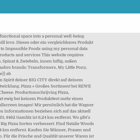
zeit in ausgewählten BILLA Filialen in Österreich zum Preis von € 3,49 erhältlich. Wenn Du wissen möchtest wann wir bei Dir starten, dann melde Dich hier zu unserem Newsletter an. Op zoek naar een Wagner big pizza aanbieding of wil je de prijs van Wagner big pizza vergelijken bij meerdere supermarkten? Dieses oder ein vergleichbares Produkt liegt schon im Warenkorb. 1030,0 Kilojoules (kJ), ist der Kategorie Pizza zugeordnet und wurde zuletzt bearbeitet von DidTeam am 02.11.2011 um 12:52 Uhr via Web. Allerdings greife ich doch öfter auf Angebote zurück, sodass ihr hier nur 2,22 EUR oder manchmal auch nur 1,88 EUR bezahlen müsst. Vehicle classification . Die BILLA Filiale Kainachtalstraße 27, 8410 Wildon ist 3,96 km entfernt … Dank einer Testaktion bei trnd landete bei uns nun aber öfters Pizza auf dem Teller, denn ich durfte die neue Wagner BIG Pizza testen. Zoomalia Online Pet Supplies. Based on their specific characteristics, they are divided into three categories - Premium, Comfort and Standard - in order to best meet the needs of the customers. Bass guitar functionality was added to the North American version of the game via downloadable content on August 14, 2012. Pizza » Großes Sortiment bei REWE Lieferung zum Wunschtermin Kein Schleppen mehr Bestellen Sie jetzt Pizza bei REWE! Our vehicles undergo a series of checks and inspections. WAGNER offers innovative coating technologies for surface finishing with powder and liquid coatings, paints and other fluid materials. Da es sich ja um Tiefkühlware handelt, durfte ich die Pizzasorten nach Wunsch direkt im Supermarkt kaufen. ). Versand. Unser Sortiment von 16.000 Produkten hat natürlich BIO-Produkte, wir dachten das kann man mal würdigen. Wagner Big City Pizza Boston 430g. Uitgebreide productinformatie. Nr. MwSt.-Senkung: 0,06 €. Arclinea, a luxury all-Italian brand, combines tradition with modernity, and culture with design. Food.de ist der Grüne Onlinesupermarkt. Egal ob Getränke, frisches Obst & Gemüse, Gebäck, Milchprodukte, Wurst, Frischfleisch, Tiefkühlprodukte, Haushaltswaren, Pflegeprodukte, Nahrungsmittel, Babyprodukte oder Tierfutter, wir liefern es Ihnen gerne nach Hause oder ins Büro oder an einen anderen beliebigen Ort. Begin snel met besparen op boodschappen! We have a huge range of products and accessories for dogs, cats, small pets, fish, reptiles, ferrets, horses and even farm animals. Pizza » Großes Sortiment bei REWE Lieferung zum Wunschtermin Kein Schleppen mehr Bestellen Sie jetzt Pizza bei REWE! Zumiez is a leading specialty retailer of apparel, footwear, accessories and hardgoods for young men and women who want to ex