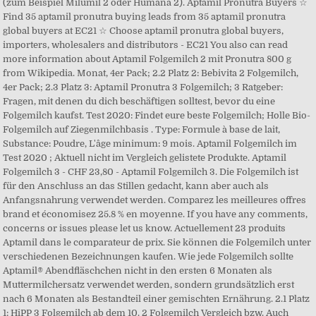
(zum Beispiel Milumil 2 oder Humana 2). Aptamil Pronutra Buyers ☆
Find 35 aptamil pronutra buying leads from 35 aptamil pronutra
global buyers at EC21 ☆ Choose aptamil pronutra global buyers,
importers, wholesalers and distributors - EC21 You also can read
more information about Aptamil Folgemilch 2 mit Pronutra 800 g
from Wikipedia. Monat, 4er Pack; 2.2 Platz 2: Bebivita 2 Folgemilch,
4er Pack; 2.3 Platz 3: Aptamil Pronutra 3 Folgemilch; 3 Ratgeber:
Fragen, mit denen du dich beschäftigen solltest, bevor du eine
Folgemilch kaufst. Test 2020: Findet eure beste Folgemilch; Holle Bio-
Folgemilch auf Ziegenmilchbasis . Type: Formule à base de lait,
Substance: Poudre, L'âge minimum: 9 mois. Aptamil Folgemilch im
Test 2020 ; Aktuell nicht im Vergleich gelistete Produkte. Aptamil
Folgemilch 3 - CHF 23,80 - Aptamil Folgemilch 3. Die Folgemilch ist
für den Anschluss an das Stillen gedacht, kann aber auch als
Anfangsnahrung verwendet werden. Comparez les meilleures offres
brand et économisez 25.8 % en moyenne. If you have any comments,
concerns or issues please let us know. Actuellement 23 produits
Aptamil dans le comparateur de prix. Sie können die Folgemilch unter
verschiedenen Bezeichnungen kaufen. Wie jede Folgemilch sollte
Aptamil® Abendfläschchen nicht in den ersten 6 Monaten als
Muttermilchersatz verwendet werden, sondern grundsätzlich erst
nach 6 Monaten als Bestandteil einer gemischten Ernährung. 2.1 Platz
1: HiPP 3 Folgemilch ab dem 10. 2 Folgemilch Vergleich bzw. Auch