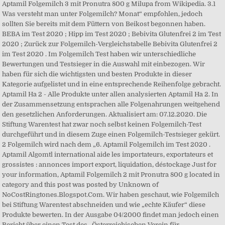
Aptamil Folgemilch 3 mit Pronutra 800 g Milupa from Wikipedia. 3.1
Was versteht man unter Folgemilch? Monat“ empfohlen, jedoch
sollten Sie bereits mit dem Füttern von Beikost begonnen haben.
BEBA im Test 2020 ; Hipp im Test 2020 ; Bebivita Glutenfrei 2 im Test
2020 ; Zurück zur Folgemilch-Vergleichstabelle Bebivita Glutenfrei 2
im Test 2020 . Im Folgemilch Test haben wir unterschiedliche
Bewertungen und Testsieger in die Auswahl mit einbezogen. Wir
haben für sich die wichtigsten und besten Produkte in dieser
Kategorie aufgelistet und in eine entsprechende Reihenfolge gebracht.
Aptamil Ha 2 - Alle Produkte unter allen analysierten Aptamil Ha 2. In
der Zusammensetzung entsprachen alle Folgenahrungen weitgehend
den gesetzlichen Anforderungen. Aktualisiert am: 07.12.2020. Die
Stiftung Warentest hat zwar noch selbst keinen Folgemilch-Test
durchgeführt und in diesem Zuge einen Folgemilch-Testsieger gekürt.
2 Folgemilch wird nach dem „6. Aptamil Folgemilch im Test 2020 .
Aptamil Algomtl international aide les importateurs, exportateurs et
grossistes : annonces import export, liquidation, déstockage Just for
your information, Aptamil Folgemilch 2 mit Pronutra 800 g located in
category and this post was posted by Unknown of
NoCostRingtones.Blogspot.Com. Wir haben geschaut, wie Folgemilch
bei Stiftung Warentest abschneiden und wie „echte Käufer“ diese
Produkte bewerten. In der Ausgabe 04/2000 findet man jedoch einen
Bericht über einen Test des „Österreichischen Verein für