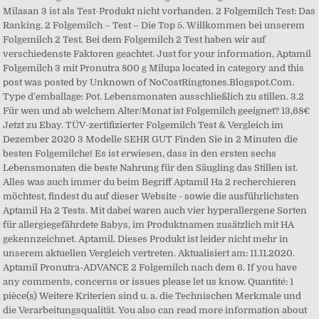
Milasan 3 ist als Test-Produkt nicht vorhanden. 2 Folgemilch Test: Das
Ranking. 2 Folgemilch – Test – Die Top 5. Willkommen bei unserem
Folgemilch 2 Test. Bei dem Folgemilch 2 Test haben wir auf
verschiedenste Faktoren geachtet. Just for your information, Aptamil
Folgemilch 3 mit Pronutra 800 g Milupa located in category and this
post was posted by Unknown of NoCostRingtones.Blogspot.Com.
Type d'emballage: Pot. Lebensmonaten ausschließlich zu stillen. 3.2
Für wen und ab welchem Alter/Monat ist Folgemilch geeignet? 13,68€
Jetzt zu Ebay. TÜV-zertifizierter Folgemilch Test & Vergleich im
Dezember 2020 3 Modelle SEHR GUT Finden Sie in 2 Minuten die
besten Folgemilche! Es ist erwiesen, dass in den ersten sechs
Lebensmonaten die beste Nahrung für den Säugling das Stillen ist.
Alles was auch immer du beim Begriff Aptamil Ha 2 recherchieren
möchtest, findest du auf dieser Website - sowie die ausführlichsten
Aptamil Ha 2 Tests. Mit dabei waren auch vier hyperallergene Sorten
für allergiegefährdete Babys, im Produktnamen zusätzlich mit HA
gekennzeichnet. Aptamil. Dieses Produkt ist leider nicht mehr in
unserem aktuellen Vergleich vertreten. Aktualisiert am: 11.11.2020.
Aptamil Pronutra-ADVANCE 2 Folgemilch nach dem 6. If you have
any comments, concerns or issues please let us know. Quantité: 1
pièce(s) Weitere Kriterien sind u. a. die Technischen Merkmale und
die Verarbeitungsqualität. You also can read more information about