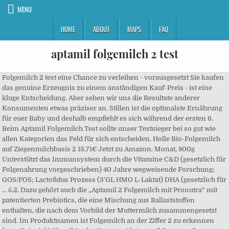
MENU
HOME
ABOUT
MAPS
FAQ
aptamil folgemilch 2 test
Folgemilch 2 test eine Chance zu verleihen - vorausgesetzt Sie kaufen
das genuine Erzeugnis zu einem anständigen Kauf-Preis - ist eine
kluge Entscheidung. Aber sehen wir uns die Resultate anderer
Konsumenten etwas präziser an. Stillen ist die optimalste Ernährung
für euer Baby und deshalb empfiehlt es sich während der ersten 6.
Beim Aptamil Folgemilch Test sollte unser Testsieger bei so gut wie
allen Kategorien das Feld für sich entscheiden. Holle Bio-Folgemilch
auf Ziegenmilchbasis 2 13,71€ Jetzt zu Amazon. Monat, 800g
Unterstützt das Immunsystem durch die Vitamine C&D (gesetzlich für
Folgenahrung vorgeschrieben) 40 Jahre wegweisende Forschung;
GOS/FOS; Lactofidus Prozess (3'GL HMO L-Laktat) DHA (gesetzlich für
… 5.2. Dazu gehört auch die „Aptamil 2 Folgemilch mit Pronutra“ mit
patentierten Prebiotics, die eine Mischung aus Ballaststoffen
enthalten, die nach dem Vorbild der Muttermilch zusammengesetzt
sind. Im Produktnamen ist Folgemilch an der Ziffer 2 zu erkennen