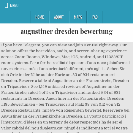
MENU
HOME
ABOUT
MAPS
FAQ
augustiner dresden bewertung
If you have Telegram, you can view and join KenFM right away. Our
solution offers the best video, audio, and screen-sharing experience
across Zoom Rooms, Windows, Mac, iOS, Android, and H.323/SIP
room systems. Per a fer-ho realitat disposam d'una nova plataforma i
noves eines, a més d'una orientació diferent, més àgil i … Sehen Sie
sich Orte in der Nähe auf der Karte an. 33 af 934 restauranter i
Dresden. Reserve a table at Augustiner an der Frauenkirche, Dresden
on Tripadvisor: See 1,149 unbiased reviews of Augustiner an der
Frauenkirche, rated 4 of 5 on Tripadvisor and ranked #34 of 931
restaurants in Dresden. Augustiner an der Frauenkirche, Dresden:
1.135 Bewertungen - bei Tripadvisor auf Platz 33 von 912 von 912
Dresden Restaurants; mit 4/5 von Reisenden bewertet. Reserviere bei
Augustiner an der Frauenkirche in Dresden. La vostra participació i
l'intercanvi d'idees en un terreny de debat respectuós ha de ser el
valor cabdal del nou dBalears.cat; ningú és indiferent a tot i el vostre