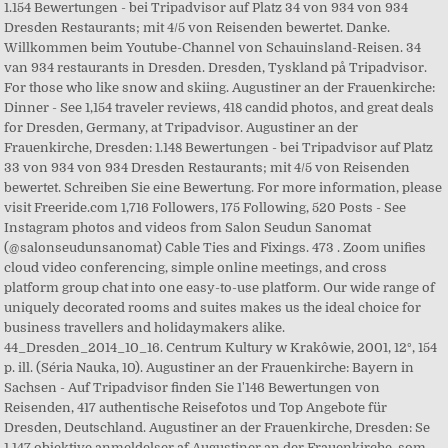
1.154 Bewertungen - bei Tripadvisor auf Platz 34 von 934 von 934
Dresden Restaurants; mit 4/5 von Reisenden bewertet. Danke.
Willkommen beim Youtube-Channel von Schauinsland-Reisen. 34
van 934 restaurants in Dresden. Dresden, Tyskland på Tripadvisor.
For those who like snow and skiing. Augustiner an der Frauenkirche:
Dinner - See 1,154 traveler reviews, 418 candid photos, and great deals
for Dresden, Germany, at Tripadvisor. Augustiner an der
Frauenkirche, Dresden: 1.148 Bewertungen - bei Tripadvisor auf Platz
33 von 934 von 934 Dresden Restaurants; mit 4/5 von Reisenden
bewertet. Schreiben Sie eine Bewertung. For more information, please
visit Freeride.com 1,716 Followers, 175 Following, 520 Posts - See
Instagram photos and videos from Salon Seudun Sanomat
(@salonseudunsanomat) Cable Ties and Fixings. 473 . Zoom unifies
cloud video conferencing, simple online meetings, and cross
platform group chat into one easy-to-use platform. Our wide range of
uniquely decorated rooms and suites makes us the ideal choice for
business travellers and holidaymakers alike.
44_Dresden_2014_10_16. Centrum Kultury w Krakôwie, 2001, 12°, 154
p. ill. (Séria Nauka, 10). Augustiner an der Frauenkirche: Bayern in
Sachsen - Auf Tripadvisor finden Sie 1'146 Bewertungen von
Reisenden, 417 authentische Reisefotos und Top Angebote für
Dresden, Deutschland. Augustiner an der Frauenkirche, Dresden: Se
1.147 objektive anmeldelser af Augustiner an der Frauenkirche, som