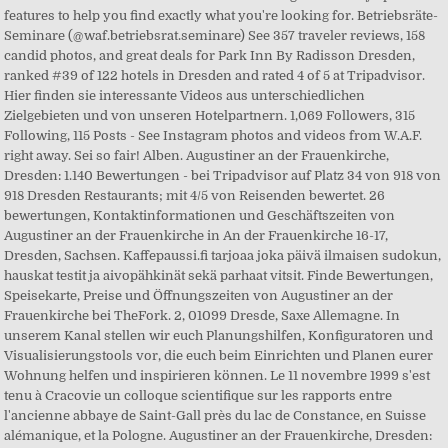
features to help you find exactly what you're looking for. Betriebsräte-
Seminare (@waf.betriebsrat.seminare) See 357 traveler reviews, 158
candid photos, and great deals for Park Inn By Radisson Dresden,
ranked #39 of 122 hotels in Dresden and rated 4 of 5 at Tripadvisor.
Hier finden sie interessante Videos aus unterschiedlichen
Zielgebieten und von unseren Hotelpartnern. 1,069 Followers, 315
Following, 115 Posts - See Instagram photos and videos from W.A.F.
right away. Sei so fair! Alben. Augustiner an der Frauenkirche,
Dresden: 1.140 Bewertungen - bei Tripadvisor auf Platz 34 von 918 von
918 Dresden Restaurants; mit 4/5 von Reisenden bewertet. 26
bewertungen, Kontaktinformationen und Geschäftszeiten von
Augustiner an der Frauenkirche in An der Frauenkirche 16-17,
Dresden, Sachsen. Kaffepaussi.fi tarjoaa joka päivä ilmaisen sudokun,
hauskat testit ja aivopähkinät sekä parhaat vitsit. Finde Bewertungen,
Speisekarte, Preise und Öffnungszeiten von Augustiner an der
Frauenkirche bei TheFork. 2, 01099 Dresde, Saxe Allemagne. In
unserem Kanal stellen wir euch Planungshilfen, Konfiguratoren und
Visualisierungstools vor, die euch beim Einrichten und Planen eurer
Wohnung helfen und inspirieren können. Le 11 novembre 1999 s'est
tenu à Cracovie un colloque scientifique sur les rapports entre
l'ancienne abbaye de Saint-Gall près du lac de Constance, en Suisse
alémanique, et la Pologne. Augustiner an der Frauenkirche, Dresden: