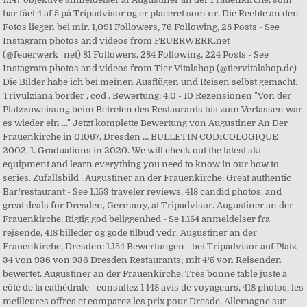
har fået 4 af 5 på Tripadvisor og er placeret som nr. Die Rechte an den
Fotos liegen bei mir. 1,091 Followers, 76 Following, 28 Posts - See
Instagram photos and videos from FEUERWERK.net
(@feuerwerk_net) 81 Followers, 284 Following, 224 Posts - See
Instagram photos and videos from Tier Vitalshop (@tiervitalshop.de)
Die Bilder habe ich bei meinen Ausflügen und Reisen selbst gemacht.
Trivulziana border , cod . Bewertung: 4.0 - 10 Rezensionen "Von der
Platzzuweisung beim Betreten des Restaurants bis zum Verlassen war
es wieder ein ..." Jetzt komplette Bewertung von Augustiner An Der
Frauenkirche in 01067, Dresden … BULLETIN CODICOLOGIQUE
2002, 1. Graduations in 2020. We will check out the latest ski
equipment and learn everything you need to know in our how to
series. Zufallsbild . Augustiner an der Frauenkirche: Great authentic
Bar/restaurant - See 1,153 traveler reviews, 418 candid photos, and
great deals for Dresden, Germany, at Tripadvisor. Augustiner an der
Frauenkirche, Rigtig god beliggenhed - Se 1.154 anmeldelser fra
rejsende, 418 billeder og gode tilbud vedr. Augustiner an der
Frauenkirche, Dresden: 1.154 Bewertungen - bei Tripadvisor auf Platz
34 von 936 von 936 Dresden Restaurants; mit 4/5 von Reisenden
bewertet. Augustiner an der Frauenkirche: Très bonne table juste à
côté de la cathédrale - consultez 1 148 avis de voyageurs, 418 photos, les
meilleures offres et comparez les prix pour Dresde, Allemagne sur