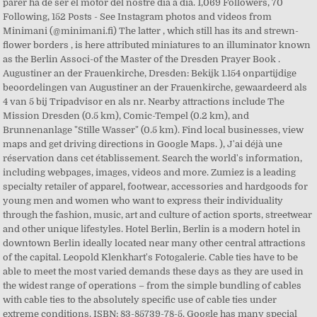
parer ha de ser el motor del nostre dia a dia. 1,069 Followers, 70
Following, 152 Posts - See Instagram photos and videos from
Minimani (@minimani.fi) The latter , which still has its and strewn-
flower borders , is here attributed miniatures to an illuminator known
as the Berlin Associ-of the Master of the Dresden Prayer Book .
Augustiner an der Frauenkirche, Dresden: Bekijk 1.154 onpartijdige
beoordelingen van Augustiner an der Frauenkirche, gewaardeerd als
4 van 5 bij Tripadvisor en als nr. Nearby attractions include The
Mission Dresden (0.5 km), Comic-Tempel (0.2 km), and
Brunnenanlage "Stille Wasser" (0.5 km). Find local businesses, view
maps and get driving directions in Google Maps. ), J'ai déjà une
réservation dans cet établissement. Search the world's information,
including webpages, images, videos and more. Zumiez is a leading
specialty retailer of apparel, footwear, accessories and hardgoods for
young men and women who want to express their individuality
through the fashion, music, art and culture of action sports, streetwear
and other unique lifestyles. Hotel Berlin, Berlin is a modern hotel in
downtown Berlin ideally located near many other central attractions
of the capital. Leopold Klenkhart's Fotogalerie. Cable ties have to be
able to meet the most varied demands these days as they are used in
the widest range of operations – from the simple bundling of cables
with cable ties to the absolutely specific use of cable ties under
extreme conditions. ISBN: 83-85739-78-5. Google has many special