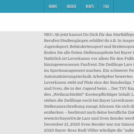
HOME
ABOUT
MAPS
FAQ
NEU: Ab jetzt kannst Du Dich für das Starthilf
Berufen/Studiengängen erhältst du z.B. In insg
Jugendsport, Behindertensport und Breitensport 
finden Sie alle freien Stellenangebote bei Baye
Natürlich ist Leverkusen vor allem für den Fuß
hinzugewonnenen Fanfreut. Die Zwillinge Lars 
im Sportmanagement machen. Ein schwerer Patz
Automatisierungstechnik Arbeitgeber bewerten 
Leverkusen steht auf Platz eins der Bundesliga
und Sven, die in der Jugend beim … Der TSV Ba
den „Weihnachtstitel“ Kostenpflichtiger Inhalt:
stehen die Zwillinge noch bei Bayer Leverkusen 
Stellenausschreibung zusagt, können Sie sich dir
entdecken – bestimmt auch deine berufliche Zukun
www.tsvbayer04.de Lars und Sven Bender werde
December 21, 2020 Sven Bender war zur Saison
2020 Bayer-Boss Rudi Völler würdigte die "auße