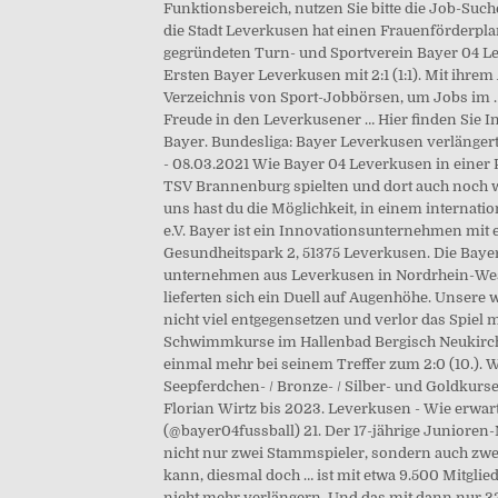
Funktionsbereich, nutzen Sie bitte die Job-Suc
die Stadt Leverkusen hat einen Frauenförderpla
gegründeten Turn- und Sportverein Bayer 04 Le
Ersten Bayer Leverkusen mit 2:1 (1:1). Mit ihr
Verzeichnis von Sport-Jobbörsen, um Jobs im …
Freude in den Leverkusener … Hier finden Sie I
Bayer. Bundesliga: Bayer Leverkusen verlängert
- 08.03.2021 Wie Bayer 04 Leverkusen in einer
TSV Brannenburg spielten und dort auch noch 
uns hast du die Möglichkeit, in einem interna
e.V. Bayer ist ein Innovationsunternehmen mit 
Gesundheitspark 2, 51375 Leverkusen. Die Baye
unternehmen aus Leverkusen in Nordrhein-Wes
lieferten sich ein Duell auf Augenhöhe. Unsere
nicht viel entgegensetzen und verlor das Spiel
Schwimmkurse im Hallenbad Bergisch Neukirchen
einmal mehr bei seinem Treffer zum 2:0 (10.). 
Seepferdchen- / Bronze- / Silber- und Goldkurse
Florian Wirtz bis 2023. Leverkusen - Wie erwar
(@bayer04fussball) 21. Der 17-jährige Junioren-N
nicht nur zwei Stammspieler, sondern auch zwe
kann, diesmal doch … ist mit etwa 9.500 Mitglie
nicht mehr verlängern. Und das mit dann nur 32 