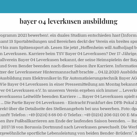
bayer 04 leverkusen ausbildung
eprogramm 2021 bewerben!. ein duales Studium entschieden hast (Infor
esamt 13 Sportabteilungen und Bereichen deckt der Verein ein breites s
bis zum Spitzensport ab. Lesen Sie jetzt „Hoffenheim will Aufholjagd b
r in Leverkusen. Karriere beim TSV Bayer 04 Leverkusen? Der 17-Jährige
ballverein Bayer 04 Leverkusen bekannt, der seine Heimspielein der Bay
und Sven Bender beenden nach dieser Saison ihre Karriere. Information
er der Leverkusener Hintermannschaft brachte … 04.12.2020 Ausbildu
Ausbildung zum Elektroniker/in für Automatisierungstechnik Bayer AG
. Wie Bayer 04 Leverkusen in einer Pressemitteilung am Montag bekannt 
yer 04 Leverkusen e.V. In unserem Verein ergeben sich immer … Leverk
 Leverkusens Leitwölfe beenden Karriere : … Bayer 04 Leverkusen spielt s
… Die Partie Bayer 04 Leverkusen - Eintracht Frankfurt des DFB-Pokal 2
ekt über die Detailseite des Stellenangebots bei uns bewerben. Foto: dpa
ft! Telefon : +49 (0214) 8 68 00-0 Telefax : +49 (0214) 206 021 00 E-Mai
n ihre Fußballkarrieren am Ende der laufenden Saison beenden. — Ba
 2017/18 von Borussia Dortmund nach Leverkusen gewechselt. Die Werk
rgewöhnliche sportliche Lebensleistung von beiden Bender-Brüdern". Su