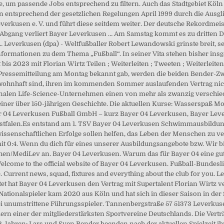
he, um passende Jobs entsprechend zu filtern. Auch das Stadtgebiet Köl
n entsprechend der gesetzlichen Regelungen April 1999 durch die Ausgl
verkusen e. V. und führt diese seitdem weiter. Der deutsche Rekordm
em Abgang verliert Bayer Leverkusen … Am Samstag kommt es zu dritten D
 Leverkusen (dpa) - Weltfußballer Robert Lewandowski grinste breit, s
nformationen zu dem Thema „Fußball“. In seiner Vita stehen bisher ins
 bis 2023 mit Florian Wirtz Teilen ; Weiterleiten ; Tweeten ; Weiterl
 Pressemitteilung am Montag bekannt gab, werden die beiden Bender-Zwi
wohnhaft sind, ihren im kommenden Sommer auslaufenden Vertrag nicht
tionalen Life-Science-Unternehmen einen von mehr als zwanzig versch
einer über 150-jährigen Geschichte. Die aktuellen Kurse: Wasserspaß M
r 04 Leverkusen Fußball GmbH – kurz Bayer 04 Leverkusen, Bayer Lever
tfalen.Es entstand am 1. TSV Bayer 04 Leverkusen Schwimmausbildun
 wissenschaftlichen Erfolge sollen helfen, das Leben der Menschen zu 
 mit 0:4. Wenn du dich für eines unserer Ausbildungsangebote bzw. Wi
/MediLev an. Bayer 04 Leverkusen. Warum das für Bayer 04 eine gute Na
Welcome to the official website of Bayer 04 Leverkusen. Fußball-Bunde
. Current news, squad, fixtures and everything about the club for you. 
tet hat Bayer 04 Leverkusen den Vertrag mit Supertalent Florian Wirtz 
ationalspieler kam 2020 aus Köln und hat sich in dieser Saison in der St
i unumstrittene Führungsspieler. Tannenbergstraße 57 51373 Leverkuse
dern einer der mitgliederstärksten Sportvereine Deutschlands. Die Vertr
Jahren: Lars und Sven Bender beenden nach der aktuellen Spielzeit ihre