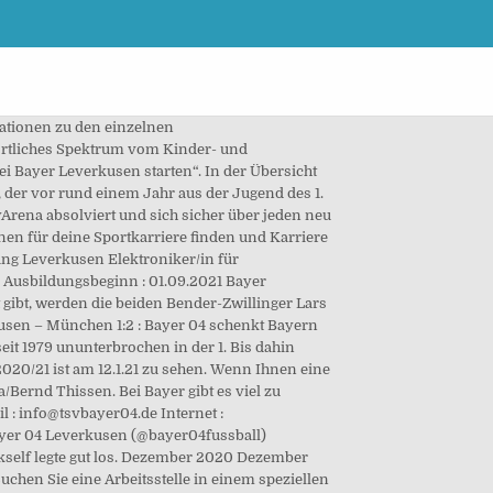
mationen zu den einzelnen
portliches Spektrum vom Kinder- und
ei Bayer Leverkusen starten“. In der Übersicht
, der vor rund einem Jahr aus der Jugend des 1.
Arena absolviert und sich sicher über jeden neu
en für deine Sportkarriere finden und Karriere
ng Leverkusen Elektroniker/in für
 Ausbildungsbeginn : 01.09.2021 Bayer
gibt, werden die beiden Bender-Zwillinger Lars
usen – München 1:2 : Bayer 04 schenkt Bayern
eit 1979 ununterbrochen in der 1. Bis dahin
020/21 ist am 12.1.21 zu sehen. Wenn Ihnen eine
/Bernd Thissen. Bei Bayer gibt es viel zu
l : info@tsvbayer04.de Internet :
yer 04 Leverkusen (@bayer04fussball)
self legte gut los. Dezember 2020 Dezember
chen Sie eine Arbeitsstelle in einem speziellen