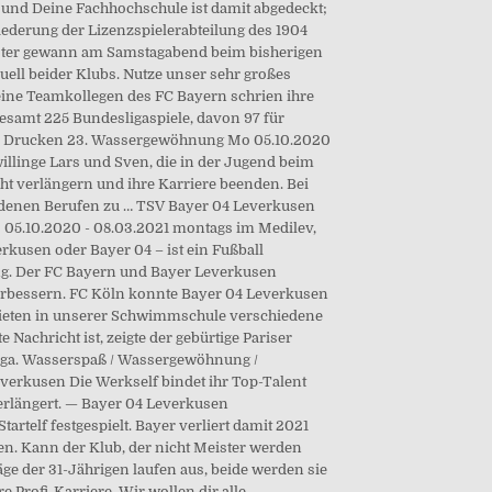
n und Deine Fachhochschule ist damit abgedeckt;
iederung der Lizenzspielerabteilung des 1904
eister gewann am Samstagabend beim bisherigen
uell beider Klubs. Nutze unser sehr großes
eine Teamkollegen des FC Bayern schrien ihre
gesamt 225 Bundesligaspiele, davon 97 für
eiten Drucken 23. Wassergewöhnung Mo 05.10.2020
llinge Lars und Sven, die in der Jugend beim
 verlängern und ihre Karriere beenden. Bei
iedenen Berufen zu … TSV Bayer 04 Leverkusen
o 05.10.2020 - 08.03.2021 montags im Medilev,
kusen oder Bayer 04 – ist ein Fußball
g. Der FC Bayern und Bayer Leverkusen
verbessern. FC Köln konnte Bayer 04 Leverkusen
r bieten in unserer Schwimmschule verschiedene
chricht ist, zeigte der gebürtige Pariser
sliga. Wasserspaß / Wassergewöhnung /
Leverkusen Die Werkself bindet ihr Top-Talent
verlängert. — Bayer 04 Leverkusen
artelf festgespielt. Bayer verliert damit 2021
n. Kann der Klub, der nicht Meister werden
äge der 31-Jährigen laufen aus, beide werden sie
 Profi-Karriere. Wir wollen dir alle