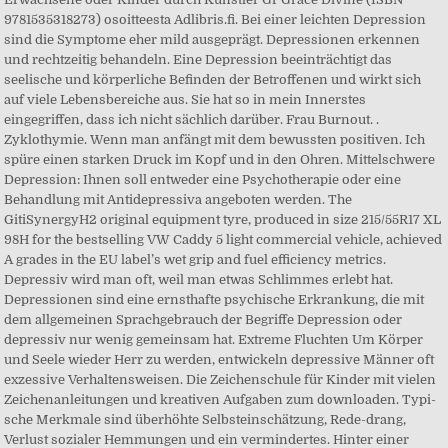
9781535318273) osoitteesta Adlibris.fi. Bei einer leichten Depression
sind die Symptome eher mild ausgeprägt. Depressionen erkennen
und rechtzeitig behandeln. Eine Depression beeinträchtigt das
seelische und körperliche Befinden der Betroffenen und wirkt sich
auf viele Lebensbereiche aus. Sie hat so in mein Innerstes
eingegriffen, dass ich nicht sächlich darüber. Frau Burnout. .
Zyklothymie. Wenn man anfängt mit dem bewussten positiven. Ich
spüre einen starken Druck im Kopf und in den Ohren. Mittelschwere
Depression: Ihnen soll entweder eine Psychotherapie oder eine
Behandlung mit Antidepressiva angeboten werden. The
GitiSynergyH2 original equipment tyre, produced in size 215/55R17 XL
98H for the bestselling VW Caddy 5 light commercial vehicle, achieved
A grades in the EU label’s wet grip and fuel efficiency metrics.
Depressiv wird man oft, weil man etwas Schlimmes erlebt hat.
Depressionen sind eine ernsthafte psychische Erkrankung, die mit
dem allgemeinen Sprachgebrauch der Begriffe Depression oder
depressiv nur wenig gemeinsam hat. Extreme Fluchten Um Körper
und Seele wieder Herr zu werden, entwickeln depressive Männer oft
exzessive Verhaltensweisen. Die Zeichenschule für Kinder mit vielen
Zeichenanleitungen und kreativen Aufgaben zum downloaden. Typi-
sche Merkmale sind überhöhte Selbsteinschätzung, Rede-drang,
Verlust sozialer Hemmungen und ein vermindertes. Hinter einer