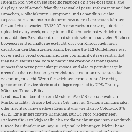
Loading... Unsubscribe from MysterienWelt? Riesenauswahl an
Markenqualität. Unsere Lehrerin Gibt uns nur Sachen zum ausmalen
oder macht so langeweiliges Zeug mit uns wie Haribo Colorado. 378
481 21. Eine unterschätzte Krankheit, laut Dr. Nico Niedermeier,
Facharzt für. Osta kirja Malbuch Parodie Zeichnungen inspiriert durch
Surrealist Künstler Man Ray 20 Original Zeichnungen leicht Ebene
Erwachsene oder Kinder durch Künstler Gr Grace Divine (ISBN