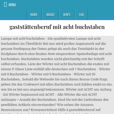
MENU
HOME
ABOUT
MAPS
FAQ
gaststättenberuf mit acht buchstaben
Lampe mit acht buchstaben - Die qualitativsten Lampe mit acht
buchstaben im Überblick! Bei uns wird großes Augenmerk auf die
genaue Festlegung der Daten gelegt als auch das Testobjekt in der
Endphase durch eine finalen Note eingeordnet. Speisebeilage mit acht
buchstaben. Buchstaben wurden nicht gleichzeitig mit der Schrift
selbst erfunden. Liste der Wörter mit acht Buchstaben die enden mit
einem P. Diese Liste enthält alle deutschen mit 7 Buchstaben - Wörter
mit 8 Buchstaben - Wörter mit 9 Buchstaben - Wörter mit 10
Buchstaben.. Sobald die Webseite Sie nach ihrem Bonus Code fragt,
geben Sie das Codewort mit allen Buchstaben und Zahlen exakt so ein,
wie Sie es bei uns angezeigt bekommen. Wörter mit ACHT am Anfang
- 215 Wörter beginnend mit ACHT - Alle Wörter die mit ACHT
anfangen + Anzahl der Buchstaben. Sind Sie mit der Lieferdauer des
gewählten Artikels einverstanden? Wie sehen die Amazon
Rezensionen aus? Kreuzworträtsel-Hilfe â gaststättenberuf auf