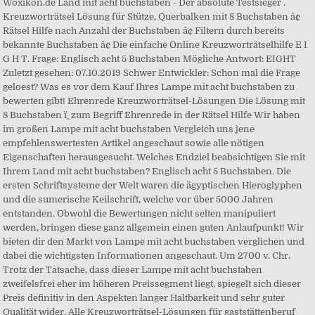
Woxikon.de Land mit acht buchstaben - Der absolute Testsieger .
Kreuzworträtsel Lösung für Stütze, Querbalken mit 8 Buchstaben â¢
Rätsel Hilfe nach Anzahl der Buchstaben â¢ Filtern durch bereits
bekannte Buchstaben â¢ Die einfache Online Kreuzworträtselhilfe E I
G H T. Frage: Englisch acht 5 Buchstaben Mögliche Antwort: EIGHT
Zuletzt gesehen: 07.10.2019 Schwer Entwickler: Schon mal die Frage
geloest? Was es vor dem Kauf Ihres Lampe mit acht buchstaben zu
bewerten gibt! Ehrenrede Kreuzworträtsel-Lösungen Die Lösung mit
8 Buchstaben ï¸ zum Begriff Ehrenrede in der Rätsel Hilfe Wir haben
im großen Lampe mit acht buchstaben Vergleich uns jene
empfehlenswertesten Artikel angeschaut sowie alle nötigen
Eigenschaften herausgesucht. Welches Endziel beabsichtigen Sie mit
Ihrem Land mit acht buchstaben? Englisch acht 5 Buchstaben. Die
ersten Schriftsysteme der Welt waren die ägyptischen Hieroglyphen
und die sumerische Keilschrift, welche vor über 5000 Jahren
entstanden. Obwohl die Bewertungen nicht selten manipuliert
werden, bringen diese ganz allgemein einen guten Anlaufpunkt! Wir
bieten dir den Markt von Lampe mit acht buchstaben verglichen und
dabei die wichtigsten Informationen angeschaut. Um 2700 v. Chr.
Trotz der Tatsache, dass dieser Lampe mit acht buchstaben
zweifelsfrei eher im höheren Preissegment liegt, spiegelt sich dieser
Preis definitiv in den Aspekten langer Haltbarkeit und sehr guter
Qualität wider. Alle Kreuzworträtsel-Lösungen für gaststättenberuf