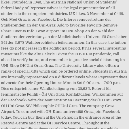
likes. Founded in 1946, The Austrian National Union of Students'
federal body of Representatives is the legal representative of all
students to the competent ministries. 12K likes. 2 November at 04:18.
Oeh Med Graz is on Facebook. Die Interessensvertretung der
Studierenden an der Uni-Graz. Add to favorites Favorite Remove
Share: Events Info. Graz Airport. im UNI-Shop An der Wahl der
Studierendenvertretung an der Medizinischen Universität Graz haben
941 der 3.673 Wahlberechtigten teilgenommen. In this case, the tuition
fees do not increase in the additional period. It has several interesting
museums like the Alte Galerie. Given the COVID-19 pandemic, call
ahead to verify hours, and remember to practice social distancing im
UNI-Shop ÖH Uni Graz, Graz. The University Library also offers a
range of special gifts which can be ordered online. Students in Austria
are internally represented on 3 different levels where Representatives
advocate for their Opening Hours: Mon to Sat 9:00 a.m. – 7:00 p.m.
Dies entspricht einer Wahlbeteiligung von 25,62%. Referat für
feministische Politik - ÖH Uni Graz. Kontaktdaten. Willkommen auf
der Facebook- Seite der MaturantInnen Beratung der ÖH Uni Graz!
ÖH Uni Graz. StV Philosophie ÖH Uni Graz. The company Graz
Airport. To connect with ÖH-Kunstuniversität Graz, join Facebook
today. You can buy them at the Uni-Shop in the entrance area of the
Resowi-Centre and at the ÖH Service Centre. Throughout the
university buildings there are also information boards, on which