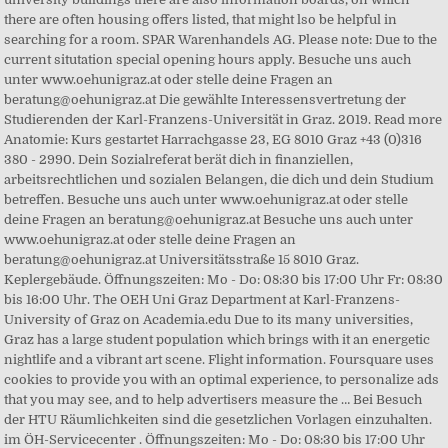
there are often housing offers listed, that might lso be helpful in
searching for a room. SPAR Warenhandels AG. Please note: Due to the
current situtation special opening hours apply. Besuche uns auch
unter www.oehunigraz.at oder stelle deine Fragen an
beratung@oehunigraz.at Die gewählte Interessensvertretung der
Studierenden der Karl-Franzens-Universität in Graz. 2019. Read more
Anatomie: Kurs gestartet Harrachgasse 23, EG 8010 Graz +43 (0)316
380 - 2990. Dein Sozialreferat berät dich in finanziellen,
arbeitsrechtlichen und sozialen Belangen, die dich und dein Studium
betreffen. Besuche uns auch unter www.oehunigraz.at oder stelle
deine Fragen an beratung@oehunigraz.at Besuche uns auch unter
www.oehunigraz.at oder stelle deine Fragen an
beratung@oehunigraz.at Universitätsstraße 15 8010 Graz.
Keplergebäude. Öffnungszeiten: Mo - Do: 08:30 bis 17:00 Uhr Fr: 08:30
bis 16:00 Uhr. The OEH Uni Graz Department at Karl-Franzens-
University of Graz on Academia.edu Due to its many universities,
Graz has a large student population which brings with it an energetic
nightlife and a vibrant art scene. Flight information. Foursquare uses
cookies to provide you with an optimal experience, to personalize ads
that you may see, and to help advertisers measure the … Bei Besuch
der HTU Räumlichkeiten sind die gesetzlichen Vorlagen einzuhalten.
im ÖH-Servicecenter . Öffnungszeiten: Mo - Do: 08:30 bis 17:00 Uhr