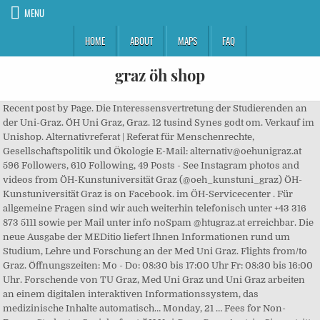
MENU
HOME
ABOUT
MAPS
FAQ
graz öh shop
Recent post by Page. Die Interessensvertretung der Studierenden an
der Uni-Graz. ÖH Uni Graz, Graz. 12 tusind Synes godt om. Verkauf im
Unishop. Alternativreferat | Referat für Menschenrechte,
Gesellschaftspolitik und Ökologie E-Mail: alternativ@oehunigraz.at
596 Followers, 610 Following, 49 Posts - See Instagram photos and
videos from ÖH-Kunstuniversität Graz (@oeh_kunstuni_graz) ÖH-
Kunstuniversität Graz is on Facebook. im ÖH-Servicecenter . Für
allgemeine Fragen sind wir auch weiterhin telefonisch unter +43 316
873 5111 sowie per Mail unter info noSpam @htugraz.at erreichbar. Die
neue Ausgabe der MEDitio liefert Ihnen Informationen rund um
Studium, Lehre und Forschung an der Med Uni Graz. Flights from/to
Graz. Öffnungszeiten: Mo - Do: 08:30 bis 17:00 Uhr Fr: 08:30 bis 16:00
Uhr. Forschende von TU Graz, Med Uni Graz und Uni Graz arbeiten
an einem digitalen interaktiven Informationssystem, das
medizinische Inhalte automatisch… Monday, 21 … Fees for Non-