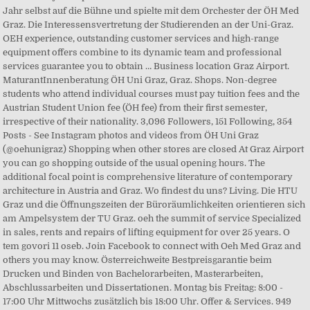
Jahr selbst auf die Bühne und spielte mit dem Orchester der ÖH Med
Graz. Die Interessensvertretung der Studierenden an der Uni-Graz.
OEH experience, outstanding customer services and high-range
equipment offers combine to its dynamic team and professional
services guarantee you to obtain … Business location Graz Airport.
MaturantInnenberatung ÖH Uni Graz, Graz. Shops. Non-degree
students who attend individual courses must pay tuition fees and the
Austrian Student Union fee (ÖH fee) from their first semester,
irrespective of their nationality. 3,096 Followers, 151 Following, 354
Posts - See Instagram photos and videos from ÖH Uni Graz
(@oehunigraz) Shopping when other stores are closed At Graz Airport
you can go shopping outside of the usual opening hours. The
additional focal point is comprehensive literature of contemporary
architecture in Austria and Graz. Wo findest du uns? Living. Die HTU
Graz und die Öffnungszeiten der Büroräumlichkeiten orientieren sich
am Ampelsystem der TU Graz. oeh the summit of service Specialized
in sales, rents and repairs of lifting equipment for over 25 years. O
tem govori 11 oseb. Join Facebook to connect with Oeh Med Graz and
others you may know. Österreichweite Bestpreisgarantie beim
Drucken und Binden von Bachelorarbeiten, Masterarbeiten,
Abschlussarbeiten und Dissertationen. Montag bis Freitag: 8:00 -
17:00 Uhr Mittwochs zusätzlich bis 18:00 Uhr. Offer & Services. 949