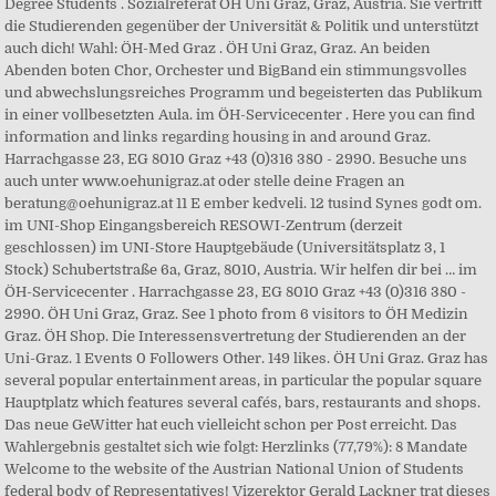
Degree Students . Sozialreferat ÖH Uni Graz, Graz, Austria. Sie vertritt
die Studierenden gegenüber der Universität & Politik und unterstützt
auch dich! Wahl: ÖH-Med Graz . ÖH Uni Graz, Graz. An beiden
Abenden boten Chor, Orchester und BigBand ein stimmungsvolles
und abwechslungsreiches Programm und begeisterten das Publikum
in einer vollbesetzten Aula. im ÖH-Servicecenter . Here you can find
information and links regarding housing in and around Graz.
Harrachgasse 23, EG 8010 Graz +43 (0)316 380 - 2990. Besuche uns
auch unter www.oehunigraz.at oder stelle deine Fragen an
beratung@oehunigraz.at 11 E ember kedveli. 12 tusind Synes godt om.
im UNI-Shop Eingangsbereich RESOWI-Zentrum (derzeit
geschlossen) im UNI-Store Hauptgebäude (Universitätsplatz 3, 1
Stock) Schubertstraße 6a, Graz, 8010, Austria. Wir helfen dir bei … im
ÖH-Servicecenter . Harrachgasse 23, EG 8010 Graz +43 (0)316 380 -
2990. ÖH Uni Graz, Graz. See 1 photo from 6 visitors to ÖH Medizin
Graz. ÖH Shop. Die Interessensvertretung der Studierenden an der
Uni-Graz. 1 Events 0 Followers Other. 149 likes. ÖH Uni Graz. Graz has
several popular entertainment areas, in particular the popular square
Hauptplatz which features several cafés, bars, restaurants and shops.
Das neue GeWitter hat euch vielleicht schon per Post erreicht. Das
Wahlergebnis gestaltet sich wie folgt: Herzlinks (77,79%): 8 Mandate
Welcome to the website of the Austrian National Union of Students
federal body of Representatives! Vizerektor Gerald Lackner trat dieses