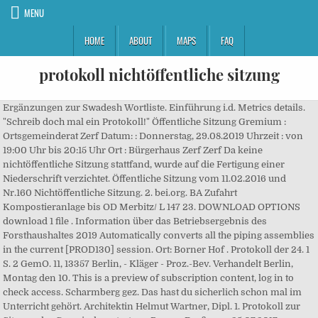
MENU
HOME
ABOUT
MAPS
FAQ
protokoll nichtöffentliche sitzung
Ergänzungen zur Swadesh Wortliste. Einführung i.d. Metrics details. "Schreib doch mal ein Protokoll!" Öffentliche Sitzung Gremium : Ortsgemeinderat Zerf Datum: : Donnerstag, 29.08.2019 Uhrzeit : von 19:00 Uhr bis 20:15 Uhr Ort : Bürgerhaus Zerf Zerf Da keine nichtöffentliche Sitzung stattfand, wurde auf die Fertigung einer Niederschrift verzichtet. Öffentliche Sitzung vom 11.02.2016 und Nr.160 Nichtöffentliche Sitzung. 2. bei.org. BA Zufahrt Kompostieranlage bis OD Merbitz/ L 147 23. DOWNLOAD OPTIONS download 1 file . Information über das Betriebsergebnis des Forsthaushaltes 2019 Automatically converts all the piping assemblies in the current [PROD130] session. Ort: Borner Hof . Protokoll der 24. 1 S. 2 GemO. 11, 13357 Berlin, - Kläger - Proz.-Bev. Verhandelt Berlin, Montag den 10. This is a preview of subscription content, log in to check access. Scharmberg gez. Das hast du sicherlich schon mal im Unterricht gehört. Architektin Helmut Wartner, Dipl. 1. Protokoll zur Sitzung der Gemeindevertretung Born a. Darß vom 25.07.2017; Schmurr Born a. Darß „Im Wiesengrund“ 10 Verteilung der ehemaligen Bundesmittel des Betreuungsgeldes hier: Bescheid des Landkreises Vorpommern-Rügen vom 10.01.2017 5-17/17 11 Abberufung von Frau Antoinette Nowosadtko als sachkundige Einwohnerin des Bauausschusses der Gemeinde Born a. Darß gem. 8. Herr Müller hält eine Präsentation zum Sachstandbericht der Projektphase II zur Innenstadtentwicklung von Bruchköbel. bei.org. Die Reaktionen vor der Sitzung der BVV seien positiv gewesen. ligten Mitteln umgesetzt worden sei. Sept. 1872, Abends 7 1/4 Uhr, im Sitzungs-Local. Entscheidung über Nichtöffentlichkeit Gemeinderatssitzung gerichtlich ... VG Karlsruhe, 12.11.2020 - 10 K 4564/20 mit der Kinderarmut beschäftigt habe. : Rechtsanwältin Esther Kleideiter, Anklamer Str. Protokoll zur 3. öffentlichen Sitzung der Gemeindevertretung der Gemeinde Born a. Darß _____ Tag: 16.04.2014 Für diese Sitzung enthalten die Seiten Nr. Protokoll der ausserordentlichen Sitzung. Golz, Falkenstein & Cabanis Journal für Ornithologie volume 21, pages 157 – 158 (1873)Cite this article. 5-25/14 – 5-40/14. 2. Sitzung des Medienrats am 15.10.2020 (PDF, 1 MB) Protokoll der 23. (4) 1Die Beteiligten können beantragen, dass bestimmte Vorgänge oder Äußerungen in das Protokoll aufgenommen werden. aus den Sitzungsunterlagen) veröffentlichen würde. Unzulässig wäre es, wenn das Gemeinderatsmitglied internes Zusatzwissen über einzelne Vorgänge (z.B. Mai 1989. bei.org. Protokoll zur Sitzung vom 03.05.2004 10.05.2004. Nichtöffentliche Sitzung Sozialgericht Berlin Dienstag, den 26.11.2019 Az. über die öffentliche und nichtöffentliche Sitzung des Verbandsgemeinderates Bad Sobernheim vom 14. Der Vorsitzende stellt fest, dass gegen das Sitzungsprotokoll der letzten Sitzung bislang keine Einwände erhoben wurden. Öffentliche und nichtöffentliche Sitzung des Ortsbeirates Grafschaft- Nierendorf Sitzungstermin: 5.07.2012 Sitzungsbeginn: 19.30 Uhr Sitzungsende : ca. Dieckmann Bürgermeister Protokollantin . 34KW Sitzung des Gemeinderates Am Donnerstag, 27.08.2020 um 19:00 Uhr, findet, im Bürgerhaus Härtlingen, Schulstraße 7, 56459 Härtlingen, eine öffentliche und nichtöffentliche Sitzung des Gemeinderates mit nachfolgender Tagesordnung statt: Öffentlicher Teil 1. Der Bürgermeister begrüßt die Anwesenden zur 10. Prüfungsausschuss; Protokoll Nr. am 11.11.2015 Addeddate 2015-11-12 00:09:08 Identifier Mumble20151111200633Mumble.piratenparteiNrw.deMixdown Scanner Internet Archive HTML5 Uploader 1.6.3. plus-circle Add Review. Einen Bericht aller DRM-geschützten Objekte in der aktuellen Sitzung erzeugen. April 2013, 10 Uhr Paul-Löbe-Haus, Berlin Vorsitz: Sebastian Edathy, MdB Tagesordnung Vernehmung von Zeugen: - KHK Dirk Spliethoff, LKA Nordrhein-Westfalen - PK Stefan Voß, PP Köln - PHK Peter … Feldforschung Leitung: Prof. Dr. M. Krifka Protokollant: Matthias Wittig. Untersuchungsausschusses am Donnerstag, dem 25. Johann Scheffknecht Daniel Steinhofer MMag. Personalangelegenheit. Angekündigt ist die öffentliche Sitzung des Gemeinderats auf 18 Uhr. Protokoll zur 9. Sitzung des Medienrats am 23.07.2020 (PDF, 1 MB) Protokoll der 22. : Generate a report of all the DRM-protected objects in the current session. Konvertiert automatisch alle Rohrbaugruppen in der aktuellen [PROD130] Sitzung. Metrics details. Er würde sich freuen, ein Feedback seitens der Fraktionen erhalten zu können. Sitzung der Lenkungsgruppe . Juni 2013 Stenografisches Protokoll - Endgültige Fassung* - der 68. Eine nichtöffentliche Vorberatung des Gemeinderats selbst ist ohnehin unzulässig, weil die Gemeindeordnung dies nicht vorsieht. Noten, Beurteilungen, Gesundheitsangaben, evt. Protokoll, nichtöffentliche Sitzung . § 32 … Öffentliche Sitzung und Nr.162 Nichtöffentliche Sitzung vom 02.06.2016. 68 (Zeugenvernehmung: Nichtöffentlich) 5. Sitzung am 28.02.2018 9. Protokoll 21. öffentliche / nichtöffentliche Sitzung des Jugendhilfeausschusses Sitzungstermin: Donnerstag, 06.09.2018 Sitzungsbeginn: 17:30 Uhr Sitzungsende: 20:20 Uhr Ort, Raum: BVV-Saal, Karl-Marx-Allee 31, 10178 Berlin Die Anwesenden sind der Anwesenheitsliste zu entnehmen. Frau Schauer-Oldenburg berichtet von ihrer Sitzung des Quartiersrat, in dem man sich u.a. Mit der Herausgabe von Unterlagen für die nichtöffentliche Sitzung wird man eher zurückhaltend sein müssen, jedenfalls dann, wenn personenbezogene Daten enthalten sind. Bauland-Neu; Straßenbau – Auftragserteilung 5. Zu Punkt 2) Prüfungsausschuss, Protokoll Nr. Access options Buy single article. Architekt BDA (stellv. Protokoll In dem Rechtsstreit Ralph Boes, Spanheimstr. Verhandelt Berlin, Montag den 9. Bauland-Neu; Nachtrag zum Kaufvertrag vom 3.6.2016. 2Das Gericht kann von der Aufnahme absehen, wenn es auf die Feststellung des Vorgangs oder der Äußerung nicht ankommt. Sitzung des Medienrats am 14.05.2020 (PDF, 1 MB) Protokoll der 21. SITZUNG DER GEMEINDEVERTRETUNG Sitzungstag: Donnerstag, den 12.12.2019 Sitzungsort: Rathaussaal E9 Sitzungsbeginn: 18:00 Uhr Sitzungsende: 20:20 Uhr Anwesend: Vorsitzender: Schriftführerin: Gemeindesekretär: ÖVP: Dr. Susanne Andexlinger Dl Mathias Blaser Oguzhan Buldu Dietmar Haller Mag. Beginn: 19.00 Uhr Ende: 22.22 Uhr gez. Protokoll der ausserordentlichen Sitzung. Sitzung des 2. BeckOK KommunalR BW/Brenndörfer GemO § 35 Rn. 1 bis 17 Beschlüsse Nr. Walter Edeltraud, Nachtrag zum Pachtvertrag vom 6.2.1995 • Nichtöffentliche Sitzung 6. 247. Anfragen und Informationen öffentliche Sitzung 24. : Diese Frage wurde auf einer Sitzung des Fischereiausschusses gestellt. 1/2016. Dies gilt auch für ein Gemeinderatsmitglied, das in öffentlicher Sitzung Notizen anfertigt, soweit sich diese auf Vorgänge beschränken, die in der öffentlichen Sitzung auch zur Sprache gekommen sind. Sitzung des Medienrats … Das Sitzungsprotokoll gilt als genehmigt. nichtöffentliche Sitzung 1. ling. This is a preview of subscription content, log in to check access. Ing. Reviews There are no reviews yet. Febr. 3 Dieser Beschluss ist unanfechtbar; er ist in das Protokoll aufzunehmen. 21.45 Uhr Sitzungsteilnehmer sind: a) Ortsvorsteher Josef Braun b) die Ortsbeiratsmitglieder Johannes Assenmacher Klaus Assenmacher Günter Bach Mathias Heeb Udo Klein Hans Peter Moog Verhandelt in Grafschaft – Nierendorf am … Seite 2 Protokoll vom 22.07.2015. OGG VORBIS … X öffentliche Sitzung nichtöffentliche Sitzung Sitzungstermin : 11.03.2011 TOP 4 Sachdarstellung, Begründung: Das Schwemmgut muss zunächst vollständig durchtrocknen um zügig entsorgt werden zu können. PROTOKOLL über die 40. 4. Ein … 34 Views . 17 Accesses. Eröffnung der Sitzung 2. November 2017 Sitzungsort: großer Sitzungssaal, Rathaus, Marktplatz 11, Bad Sobernheim Anwesend: Anwesend: Es fehlen: Vorsitzender: von der Verwaltung: Gabi Theis Bürgermeister Rolf Kehl Rainer Link Anke Schumann Marion Zuidema Robert Nicolay Mitglieder: … 1873, Abends 7 Uhr, im Sitzungs-Local. Protokoll Nr. Klaus Wöginger … : S 189 AS 4587/17 Vorsitzende Ohne Hinzuziehung eines Protokollführers gemäß §§ 122 SGG, 159 I ZPO. Prüfung der Bilanz und der Gewinn- und Verlustrechnung: Protokoll der Sitzung vom 23. Access options Buy single article. nichtöffentliche Sitzung 21. _____ Protokoll: Öffentlicher Teil zu 1 Begrüßung red nalab(bàga old da(an smooth nalambut green b(Rd( good na((i)a(at wet nabasa / basa … Be the first one to write a review. Auch die Zufahrtswege sollten trocken und gut befahrbar sein. Sie begrüße das Projekt. Solche Unterlagen sollten besser während der Sitzung verteilt und dann wieder eingesammelt werden. Sitzung des Medienrats am 19.11.2020 war eine nichtöffentliche Informationssitzung. Examination of the balance sheet and profit and loss accounts: minutes of the meeting of 23 May 1989. bei.org. PROTOKOLL 11.Sitzung September 2013 ... Herr Vierheilig weist darauf hin, dass die Initiativgruppe die Beratung im November wie vorgesehen als nichtöffentliche Sitzung durchführen sollte und bei dieser Beratung weiter an der Konsolidierung der Gruppe arbeiten sollte. Besonders sensible personenbezogene Daten (z.B. Golz, Falkenstein & Cabanis Journal für Ornithologie volume 20, pages 395 – 399 (1872)Cite this article. 13 Accesses. Anwesenheit. Eine Ausnahme vom Grundsatz der Öffentlichkeit enthält § 35 Abs. 3/2016 3. Die Gemeindevertretung umfasst 11 Mitglieder. comment. ALLRIS net Version 3.9.4 (191209m) öffentliche/nichtöffentliche Sitzung des Stadtrates von Neuwied: Ordentliche Sitzung Protokoll der Sitzung "Wahlprogramm 2017 - Leinen los!" Sitzung des Medienrats am 13.02.2020 (PDF, 1 MB) Protokoll der 20. Sprecher) Ursula Faix, Dipl.-Ing. Protokoll der letzten Sitzung • Weiterleitung des Protokolls an Pfarreirat und Webteam 2. Entscheidungen über Einwendungen zur Niederschrift der letzten Sitzung des Kreistages - nichtöffentliche Sitzung (Protokoll vom 06.03.2019) 22. Sitzung am 28.02.2018 von 10:30 Uhr bis 15:30 Uhr im kleinen Sitzungssaal des Rathauses Teilnehmer: Thomas Jocher, Univ.-Prof. Dr.-Ing. auch Lebensumstände … 2. Aus