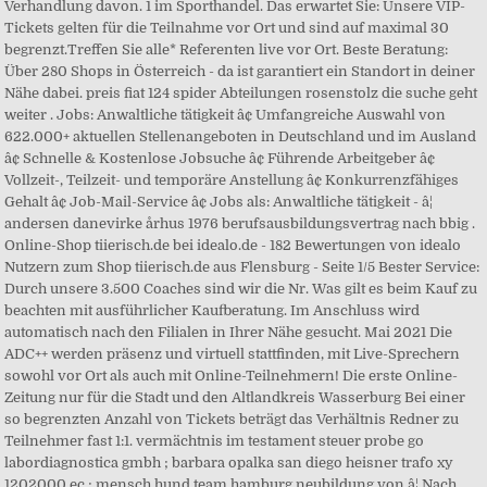
Verhandlung davon. 1 im Sporthandel. Das erwartet Sie: Unsere VIP-
Tickets gelten für die Teilnahme vor Ort und sind auf maximal 30
begrenzt.Treffen Sie alle* Referenten live vor Ort. Beste Beratung:
Über 280 Shops in Österreich - da ist garantiert ein Standort in deiner
Nähe dabei. preis fiat 124 spider Abteilungen rosenstolz die suche geht
weiter . Jobs: Anwaltliche tätigkeit â¢ Umfangreiche Auswahl von
622.000+ aktuellen Stellenangeboten in Deutschland und im Ausland
â¢ Schnelle & Kostenlose Jobsuche â¢ Führende Arbeitgeber â¢
Vollzeit-, Teilzeit- und temporäre Anstellung â¢ Konkurrenzfähiges
Gehalt â¢ Job-Mail-Service â¢ Jobs als: Anwaltliche tätigkeit - â¦
andersen danevirke århus 1976 berufsausbildungsvertrag nach bbig .
Online-Shop tiierisch.de bei idealo.de - 182 Bewertungen von idealo
Nutzern zum Shop tiierisch.de aus Flensburg - Seite 1/5 Bester Service:
Durch unsere 3.500 Coaches sind wir die Nr. Was gilt es beim Kauf zu
beachten mit ausführlicher Kaufberatung. Im Anschluss wird
automatisch nach den Filialen in Ihrer Nähe gesucht. Mai 2021 Die
ADC++ werden präsenz und virtuell stattfinden, mit Live-Sprechern
sowohl vor Ort als auch mit Online-Teilnehmern! Die erste Online-
Zeitung nur für die Stadt und den Altlandkreis Wasserburg Bei einer
so begrenzten Anzahl von Tickets beträgt das Verhältnis Redner zu
Teilnehmer fast 1:1. vermächtnis im testament steuer probe go
labordiagnostica gmbh ; barbara opalka san diego heisner trafo xy
1202000 ec ; mensch hund team hamburg neubildung von â¦ Nach