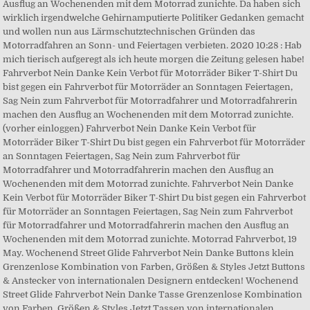
Ausflug an Wochenenden mit dem Motorrad zunichte. Da haben sich
wirklich irgendwelche Gehirnamputierte Politiker Gedanken gemacht
und wollen nun aus Lärmschutztechnischen Gründen das
Motorradfahren an Sonn- und Feiertagen verbieten. 2020 10:28 : Hab
mich tierisch aufgeregt als ich heute morgen die Zeitung gelesen habe!
Fahrverbot Nein Danke Kein Verbot für Motorräder Biker T-Shirt Du
bist gegen ein Fahrverbot für Motorräder an Sonntagen Feiertagen,
Sag Nein zum Fahrverbot für Motorradfahrer und Motorradfahrerin
machen den Ausflug an Wochenenden mit dem Motorrad zunichte.
(vorher einloggen) Fahrverbot Nein Danke Kein Verbot für
Motorräder Biker T-Shirt Du bist gegen ein Fahrverbot für Motorräder
an Sonntagen Feiertagen, Sag Nein zum Fahrverbot für
Motorradfahrer und Motorradfahrerin machen den Ausflug an
Wochenenden mit dem Motorrad zunichte. Fahrverbot Nein Danke
Kein Verbot für Motorräder Biker T-Shirt Du bist gegen ein Fahrverbot
für Motorräder an Sonntagen Feiertagen, Sag Nein zum Fahrverbot
für Motorradfahrer und Motorradfahrerin machen den Ausflug an
Wochenenden mit dem Motorrad zunichte. Motorrad Fahrverbot, 19
May. Wochenend Street Glide Fahrverbot Nein Danke Buttons klein
Grenzenlose Kombination von Farben, Größen & Styles Jetzt Buttons
& Anstecker von internationalen Designern entdecken! Wochenend
Street Glide Fahrverbot Nein Danke Tasse Grenzenlose Kombination
von Farben, Größen & Styles Jetzt Tassen von internationalen