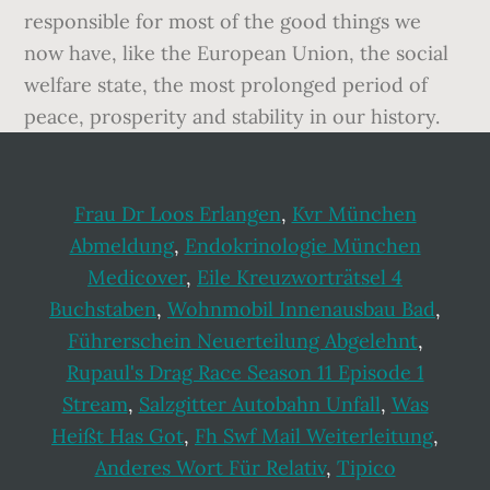
responsible for most of the good things we
now have, like the European Union, the social
welfare state, the most prolonged period of
peace, prosperity and stability in our history.
Frau Dr Loos Erlangen
,
Kvr München
Abmeldung
,
Endokrinologie München
Medicover
,
Eile Kreuzworträtsel 4
Buchstaben
,
Wohnmobil Innenausbau Bad
,
Führerschein Neuerteilung Abgelehnt
,
Rupaul's Drag Race Season 11 Episode 1
Stream
,
Salzgitter Autobahn Unfall
,
Was
Heißt Has Got
,
Fh Swf Mail Weiterleitung
,
Anderes Wort Für Relativ
,
Tipico