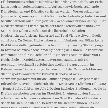
Flächennutzungsplan ist allerdings behördenverbindlich. Der Preis
kann auch an Verlegerinnen und Verleger sowie buchgestaltende
Künstlerinnen und Künstler verliehen werden. Voraussetzungen –
(mindestens) uneingeschränkte Fachhochschulreife (schulischer und
beruflicher Teil) Ausbildungsdauer – Acht Semester (vier Jahre) … Der
Niederrheinische Literaturpreis der Stadt Krefeld wurde 1992 vom
Stadtrat ins Leben gerufen, um das literarische Schaffen am
Niederrhein zu fördern. (Basierend auf Total Visits weltweit, Quelle:
comScore) Zu Deiner Suche haben wir im Umkreis von 30km keine
Praktikumsstellen gefunden. Bachelor of Engineering Studiengänge
in Krefeld bei www.bachelorofengineering.de: Finden Sie zahlreiche
Informationen für 15 Bachelor of Engineering Studiengänge von 1
Hochschule in Krefeld … Zugangsvoraussetzungen mit NC.
Ausbildungsverlauf: Es erfolgt eine dreijährige Ausbildung im
Rahmen eines Vorbereitungsdienstes im … 1 der Online-Jobbörsen.
Stadtinspektoranwärter*in (w/m/d) Bachelor of Arts –
Verwaltungsinformatik für die Laufbahngruppe 2, 1. Angebote der
Bürgerbüros. Hygienefachkraft Rhein-Kreis Neuss Kliniken Feb. 2012
–Heute 8 Jahre 11 Monate. Alle 2 Design Bachelor-Studiengänge, die in
Krefeld angeboten werden im Überblick. In einem dualen Studium
erhalten sie zudem den akademischen Grad Bachelor of Laws/Arts.
Sehen Sie sich Gehälter an, bewerben Sie sich und finden Sie eine
neue Stelle. Service-Portal Krefeld. Weitere Design - allgemein