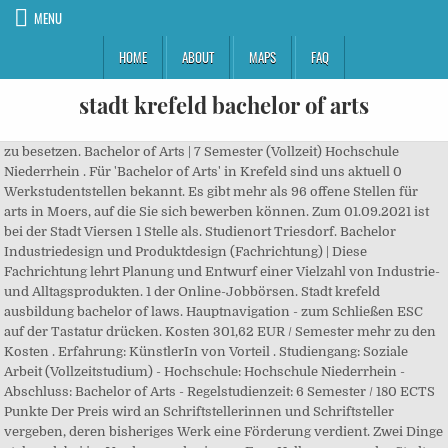
MENU
HOME
ABOUT
MAPS
FAQ
stadt krefeld bachelor of arts
zu besetzen. Bachelor of Arts | 7 Semester (Vollzeit) Hochschule
Niederrhein . Für 'Bachelor of Arts' in Krefeld sind uns aktuell 0
Werkstudentstellen bekannt. Es gibt mehr als 96 offene Stellen für
arts in Moers, auf die Sie sich bewerben können. Zum 01.09.2021 ist
bei der Stadt Viersen 1 Stelle als. Studienort Triesdorf. Bachelor
Industriedesign und Produktdesign (Fachrichtung) | Diese
Fachrichtung lehrt Planung und Entwurf einer Vielzahl von Industrie-
und Alltagsprodukten. 1 der Online-Jobbörsen. Stadt krefeld
ausbildung bachelor of laws. Hauptnavigation - zum Schließen ESC
auf der Tastatur drücken. Kosten 301,62 EUR / Semester mehr zu den
Kosten . Erfahrung: KünstlerIn von Vorteil . Studiengang: Soziale
Arbeit (Vollzeitstudium) - Hochschule: Hochschule Niederrhein -
Abschluss: Bachelor of Arts - Regelstudienzeit: 6 Semester / 180 ECTS
Punkte Der Preis wird an Schriftstellerinnen und Schriftsteller
vergeben, deren bisheriges Werk eine Förderung verdient. Zwei Dinge