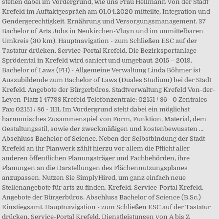
stehen dabei im Vordergrund, wie uns Frau Hellmann von der Stadt
Krefeld im Auftaktgespräch am 01.04.2020 mitteilte, Integration und
Gendergerechtigkeit. Ernährung und Versorgungsmanagement. 37
Bachelor of Arts Jobs in Neukirchen-Vluyn und im unmittelbaren
Umkreis (30 km). Hauptnavigation - zum Schließen ESC auf der
Tastatur drücken. Service-Portal Krefeld. Die Bezirksportanlage
Sprödental in Krefeld wird saniert und umgebaut. 2015 – 2019.
Bachelor of Laws (FH) - Allgemeine Verwaltung Linda Böhmer ist
Auszubildende zum Bachelor of Laws (Duales Studium) bei der Stadt
Krefeld. Angebote der Bürgerbüros. Stadtverwaltung Krefeld Von-der-
Leyen-Platz 1 47798 Krefeld Telefonzentrale: 02151 / 86 - 0 Zentrales
Fax: 02151 / 86 - 1111. Im Vordergrund steht dabei ein möglichst
harmonisches Zusammenspiel von Form, Funktion, Material, dem
Gestaltungsstil, sowie der zweckmäßigen und kostenbewussten …
Abschluss Bachelor of Science. Neben der Selbstbindung der Stadt
Krefeld an ihr Planwerk zählt hierzu vor allem die Pflicht aller
anderen öffentlichen Planungsträger und Fachbehörden, ihre
Planungen an die Darstellungen des Flächennutzungsplanes
anzupassen. Nutzen Sie SimplyHired, um ganz einfach neue
Stellenangebote für arts zu finden. Krefeld. Service-Portal Krefeld.
Angebote der Bürgerbüros. Abschluss Bachelor of Science (B.Sc.)
Einstiegsamt. Hauptnavigation - zum Schließen ESC auf der Tastatur
drücken. Service-Portal Krefeld. Dienstleistungen von A bis Z