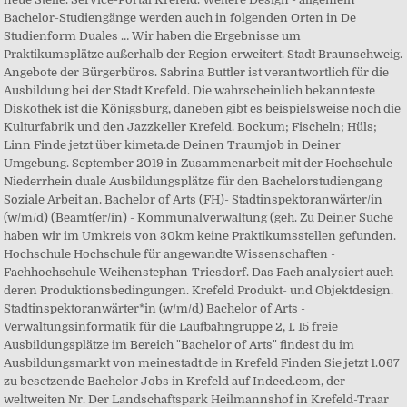
Bachelor-Studiengänge werden auch in folgenden Orten in De
Studienform Duales … Wir haben die Ergebnisse um
Praktikumsplätze außerhalb der Region erweitert. Stadt Braunschweig.
Angebote der Bürgerbüros. Sabrina Buttler ist verantwortlich für die
Ausbildung bei der Stadt Krefeld. Die wahrscheinlich bekannteste
Diskothek ist die Königsburg, daneben gibt es beispielsweise noch die
Kulturfabrik und den Jazzkeller Krefeld. Bockum; Fischeln; Hüls;
Linn Finde jetzt über kimeta.de Deinen Traumjob in Deiner
Umgebung. September 2019 in Zusammenarbeit mit der Hochschule
Niederrhein duale Ausbildungsplätze für den Bachelorstudiengang
Soziale Arbeit an. Bachelor of Arts (FH)- Stadtinspektoranwärter/in
(w/m/d) (Beamt(er/in) - Kommunalverwaltung (geh. Zu Deiner Suche
haben wir im Umkreis von 30km keine Praktikumsstellen gefunden.
Hochschule Hochschule für angewandte Wissenschaften -
Fachhochschule Weihenstephan-Triesdorf. Das Fach analysiert auch
deren Produktionsbedingungen. Krefeld Produkt- und Objektdesign.
Stadtinspektoranwärter*in (w/m/d) Bachelor of Arts -
Verwaltungsinformatik für die Laufbahngruppe 2, 1. 15 freie
Ausbildungsplätze im Bereich "Bachelor of Arts" findest du im
Ausbildungsmarkt von meinestadt.de in Krefeld Finden Sie jetzt 1.067
zu besetzende Bachelor Jobs in Krefeld auf Indeed.com, der
weltweiten Nr. Der Landschaftspark Heilmannshof in Krefeld-Traar