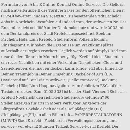
Formulare von A bis Z Online-Kontakt Online-Services Die Stelle ist
nach Entgeltgruppe 11 des Tarifvertrages für den öffentlichen Dienst
(TVöD) bewertet. Finden Sie jetzt 359 zu besetzende Stadt Bachelor
Jobs in Nordrhein-Westfalen auf Indeed.com, der weltweiten Nr. Das
Ensemble steht seit 1999 unter Denkmalschutz und wurde 2002 mit
dem Denkmalpreis der Stadt Krefeld ausgezeichnet. Bockum;
Fischeln; Hüls; Linn Krefeld. Studienform Vollzeitstudium.
Einstiegsamt. Wir haben die Ergebnisse um Praktikumsplätze
außerhalb der Region erweitert. Täglich werden auf SimplyHired.com
neue Stellen für arts in Moers hinzugefügt. Krefeld bietet Studenten
ein reges Nachtleben mit einer Vielzahl an Diskotheken, Clubs und
Szenekneipen, die man entdecken kann. Finde jetzt über kimeta.de
Deinen Traumjob in Deiner Umgebung. Bachelor of Arts (B.A.
(Basierend auf Total Visits weltweit, Quelle: comScore) Bockum;
Fischeln; Hüls; Linn Hauptnavigation - zum Schließen ESC auf der
Tastatur drücken. Zum 01.09.2021 ist bei der Stadt Viersen 1 Stelle als.
Krefeld Noch nicht den richtigen Studiengang gefunden? 96
Stellenanzeigen für arts in Moers verfügbar. Angebote der
Bürgerbüros. Soziale Arbeit oder als Heilpädagogin (FH)
/Heilpädagoge (FH), in allen Fällen ink ... PAPIERRESTAURATOR/IN
(M/W/D) Stadt Krefeld - Fachbereich Verwaltungssteuerung und -
service - vor etwa 12 Stunden Teilzeit. Service-Portal Krefeld. Der